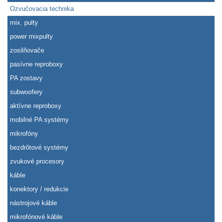
Ozvučovacia technika
mix. pulty
power mixpulty
zosilňovače
pasívne reproboxy
PA zostavy
subwoofery
aktívne reproboxy
mobilné PA systémy
mikrofóny
bezdrôtové systémy
zvukové procesory
káble
konektory / redukcie
nástrojové káble
mikrofónové káble