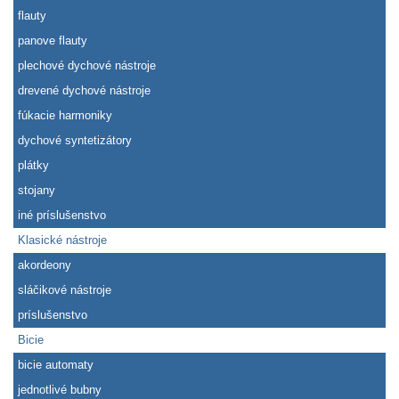
flauty
panove flauty
plechové dychové nástroje
drevené dychové nástroje
fúkacie harmoniky
dychové syntetizátory
plátky
stojany
iné príslušenstvo
Klasické nástroje
akordeony
sláčikové nástroje
príslušenstvo
Bicie
bicie automaty
jednotlivé bubny