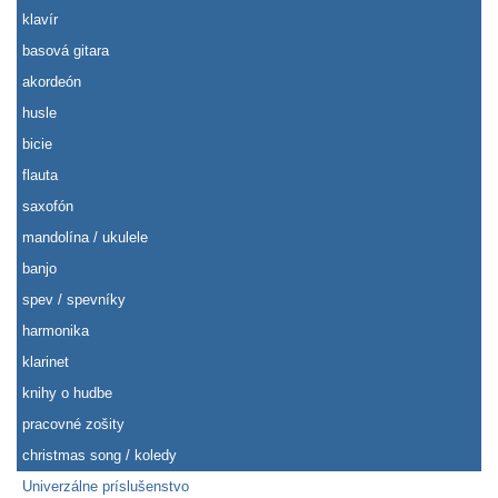
klavír
basová gitara
akordeón
husle
bicie
flauta
saxofón
mandolína / ukulele
banjo
spev / spevníky
harmonika
klarinet
knihy o hudbe
pracovné zošity
christmas song / koledy
Univerzálne príslušenstvo