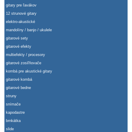
gitary pre ľavákov
12 strunové gitary
elektro-akustické
mandolíny / banjo / ukulele
gitarové sety
gitarové efekty
multiefekty / procesory
gitarové zosiľňovače
kombá pre akustické gitary
gitarové kombá
gitarové bedne
struny
snímače
kapodastre
brnkátka
slide