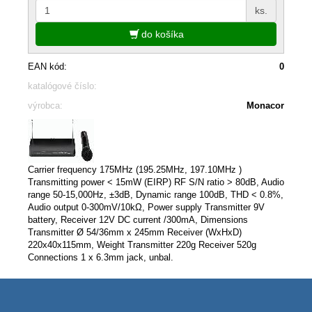
ks.
do košíka
EAN kód:
0
katalógové číslo:
výrobca:
Monacor
Carrier frequency 175MHz (195.25MHz, 197.10MHz )
Transmitting power < 15mW (EIRP) RF S/N ratio > 80dB, Audio
range 50-15,000Hz, ±3dB, Dynamic range 100dB, THD < 0.8%,
Audio output 0-300mV/10kΩ, Power supply Transmitter 9V
battery, Receiver 12V DC current /300mA, Dimensions
Transmitter Ø 54/36mm x 245mm Receiver (WxHxD)
220x40x115mm, Weight Transmitter 220g Receiver 520g
Connections 1 x 6.3mm jack, unbal.