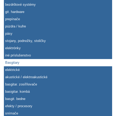
bezdrôtové systémy
git. hardware
prepínače
púzdra / kufre
pásy
stojany, podnožky, stoličky
elektrónky
iné príslušenstvo
Basgitary
elektrické
akustické / elektroakustické
basgitar. zosiľňovače
basigitar. kombá
basgit. bedne
efekty / procesory
snímače