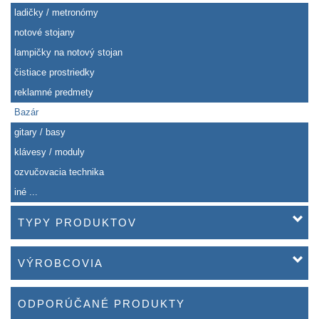
ladičky / metronómy
notové stojany
lampičky na notový stojan
čistiace prostriedky
reklamné predmety
Bazár
gitary / basy
klávesy / moduly
ozvučovacia technika
iné ...
TYPY PRODUKTOV
VÝROBCOVIA
ODPORÚČANÉ PRODUKTY