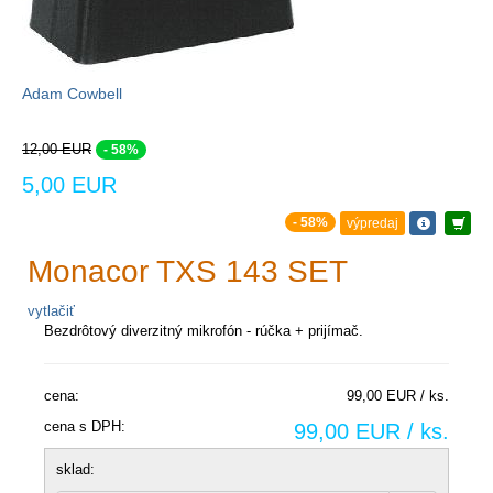
Adam Cowbell
12,00 EUR
- 58%
5,00 EUR
- 58%
výpredaj
Monacor TXS 143 SET
vytlačiť
Bezdrôtový diverzitný mikrofón - rúčka + prijímač.
cena:
99,00 EUR / ks.
cena s DPH:
99,00 EUR / ks.
sklad: