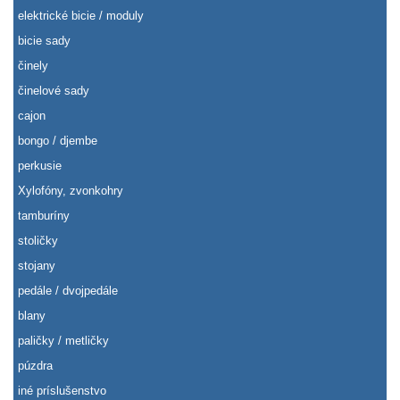
elektrické bicie / moduly
bicie sady
činely
činelové sady
cajon
bongo / djembe
perkusie
Xylofóny, zvonkohry
tamburíny
stoličky
stojany
pedále / dvojpedále
blany
paličky / metličky
púzdra
iné príslušenstvo