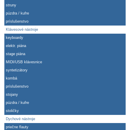
struny
púzdra / kufre
príslušenstvo
Klávesové nástroje
keyboardy
elektr. piána
stage piána
MIDI/USB klávesnice
syntetizátory
kombá
príslušenstvo
stojany
púzdra / kufre
stoličky
Dychové nástroje
priečne flauty