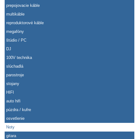
prepojovacie káble
multikáble
reproduktorové káble
megafóny
štúdio / PC
DJ
100V technika
slúchadlá
parostroje
stojany
HIFI
auto hifi
púzdra / kufre
osvetlenie
Noty
gitara