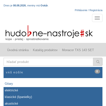
Dnes je
08.08.2026
, meniny má
Oskár
.
Prihlásenie / Registrácia
Navigá
Úvodná stránka
Katalóg produktov
Monacor TXS 143 SET
hľadať
produkt
0
VÁŠ KOŠÍK
Gitary
elektrické
klasické (španielky)
akustické