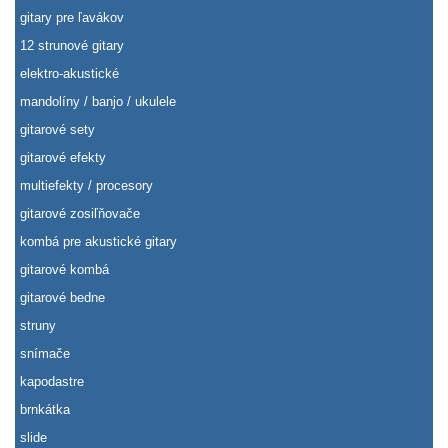
gitary pre ľavákov
12 strunové gitary
elektro-akustické
mandolíny / banjo / ukulele
gitarové sety
gitarové efekty
multiefekty / procesory
gitarové zosiľňovače
kombá pre akustické gitary
gitarové kombá
gitarové bedne
struny
snímače
kapodastre
brnkátka
slide