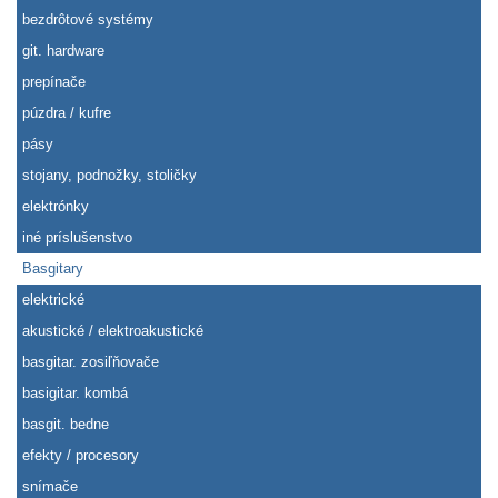
bezdrôtové systémy
git. hardware
prepínače
púzdra / kufre
pásy
stojany, podnožky, stoličky
elektrónky
iné príslušenstvo
Basgitary
elektrické
akustické / elektroakustické
basgitar. zosiľňovače
basigitar. kombá
basgit. bedne
efekty / procesory
snímače