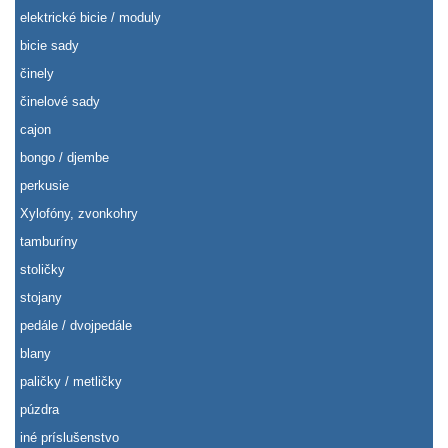
elektrické bicie / moduly
bicie sady
činely
činelové sady
cajon
bongo / djembe
perkusie
Xylofóny, zvonkohry
tamburíny
stoličky
stojany
pedále / dvojpedále
blany
paličky / metličky
púzdra
iné príslušenstvo