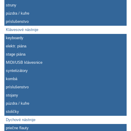
struny
púzdra / kufre
príslušenstvo
Klávesové nástroje
keyboardy
elektr. piána
stage piána
MIDI/USB klávesnice
syntetizátory
kombá
príslušenstvo
stojany
púzdra / kufre
stoličky
Dychové nástroje
priečne flauty