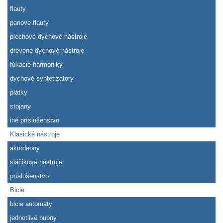
flauty
panove flauty
plechové dychové nástroje
drevené dychové nástroje
fúkacie harmoniky
dychové syntetizátory
plátky
stojany
iné príslušenstvo
Klasické nástroje
akordeony
sláčikové nástroje
príslušenstvo
Bicie
bicie automaty
jednotlivé bubny