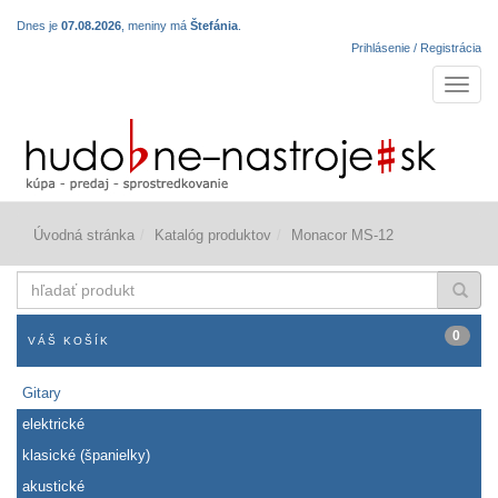
Dnes je
07.08.2026
, meniny má
Štefánia
.
Prihlásenie / Registrácia
Navigá
Úvodná stránka
Katalóg produktov
Monacor MS-12
hľadať
produkt
0
VÁŠ KOŠÍK
Gitary
elektrické
klasické (španielky)
akustické