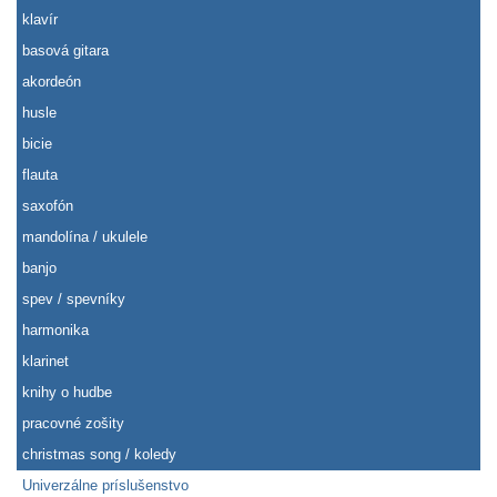
klavír
basová gitara
akordeón
husle
bicie
flauta
saxofón
mandolína / ukulele
banjo
spev / spevníky
harmonika
klarinet
knihy o hudbe
pracovné zošity
christmas song / koledy
Univerzálne príslušenstvo