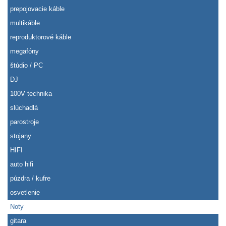
prepojovacie káble
multikáble
reproduktorové káble
megafóny
štúdio / PC
DJ
100V technika
slúchadlá
parostroje
stojany
HIFI
auto hifi
púzdra / kufre
osvetlenie
Noty
gitara