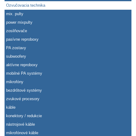
Ozvučovacia technika
mix. pulty
power mixpulty
zosilňovače
pasívne reproboxy
PA zostavy
subwoofery
aktívne reproboxy
mobilné PA systémy
mikrofóny
bezdrôtové systémy
zvukové procesory
káble
konektory / redukcie
nástrojové káble
mikrofónové káble