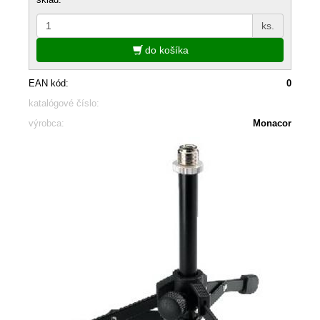
ks.
do košíka
EAN kód:
0
katalógové číslo:
výrobca:
Monacor