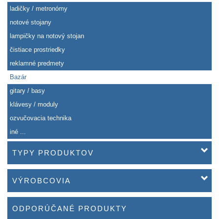
ladičky / metronómy
notové stojany
lampičky na notový stojan
čistiace prostriedky
reklamné predmety
Bazár
gitary / basy
klávesy / moduly
ozvučovacia technika
iné ...
TYPY PRODUKTOV
VÝROBCOVIA
ODPORÚČANÉ PRODUKTY