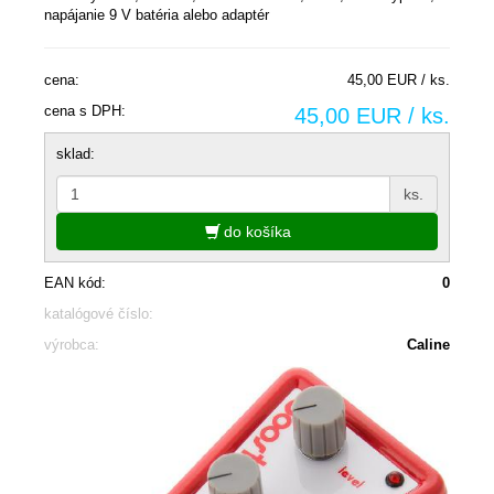
napájanie 9 V batéria alebo adaptér
cena:
45,00 EUR / ks.
cena s DPH:
45,00 EUR / ks.
sklad:
ks.
do košíka
EAN kód:
0
katalógové číslo:
výrobca:
Caline