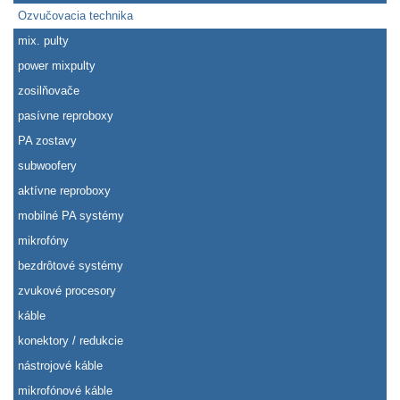
Ozvučovacia technika
mix. pulty
power mixpulty
zosilňovače
pasívne reproboxy
PA zostavy
subwoofery
aktívne reproboxy
mobilné PA systémy
mikrofóny
bezdrôtové systémy
zvukové procesory
káble
konektory / redukcie
nástrojové káble
mikrofónové káble