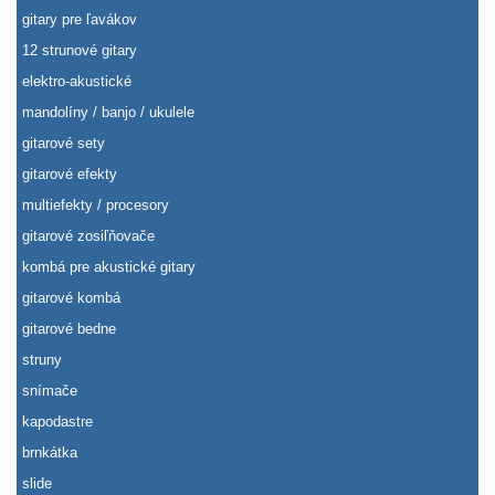
gitary pre ľavákov
12 strunové gitary
elektro-akustické
mandolíny / banjo / ukulele
gitarové sety
gitarové efekty
multiefekty / procesory
gitarové zosiľňovače
kombá pre akustické gitary
gitarové kombá
gitarové bedne
struny
snímače
kapodastre
brnkátka
slide