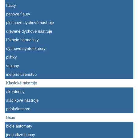
flauty
panove flauty
plechové dychové nástroje
drevené dychové nástroje
fúkacie harmoniky
dychové syntetizátory
plátky
stojany
iné príslušenstvo
Klasické nástroje
akordeony
sláčikové nástroje
príslušenstvo
Bicie
bicie automaty
jednotlivé bubny