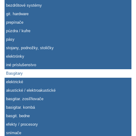
bezdrôtové systémy
git. hardware
prepínače
púzdra / kufre
pásy
stojany, podnožky, stoličky
elektrónky
iné príslušenstvo
Basgitary
elektrické
akustické / elektroakustické
basgitar. zosiľňovače
basigitar. kombá
basgit. bedne
efekty / procesory
snímače