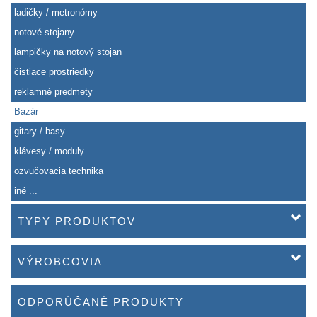
ladičky / metronómy
notové stojany
lampičky na notový stojan
čistiace prostriedky
reklamné predmety
Bazár
gitary / basy
klávesy / moduly
ozvučovacia technika
iné ...
TYPY PRODUKTOV
VÝROBCOVIA
ODPORÚČANÉ PRODUKTY