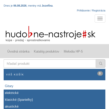
Dnes je
06.08.2026
, meniny má
Jozefína
.
Prihlásenie / Registrácia
Navigá
Úvodná stránka
Katalóg produktov
Melodia HP-5
hľadať
produkt
0
VÁŠ KOŠÍK
Gitary
elektrické
klasické (španielky)
akustické