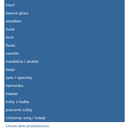
klavír
basová gitara
akordeón
husle
bicie
flauta
saxofón
mandolína / ukulele
banjo
spev / spevníky
harmonika
klarinet
knihy o hudbe
pracovné zošity
christmas song / koledy
Univerzálne príslušenstvo