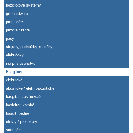
bezdrôtové systémy
git. hardware
prepínače
púzdra / kufre
pásy
stojany, podnožky, stoličky
elektrónky
iné príslušenstvo
Basgitary
elektrické
akustické / elektroakustické
basgitar. zosiľňovače
basigitar. kombá
basgit. bedne
efekty / procesory
snímače