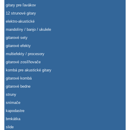
gitary pre ľavákov
12 strunové gitary
elektro-akustické
mandolíny / banjo / ukulele
gitarové sety
gitarové efekty
multiefekty / procesory
gitarové zosiľňovače
kombá pre akustické gitary
gitarové kombá
gitarové bedne
struny
snímače
kapodastre
brnkátka
slide