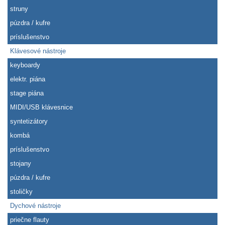
struny
púzdra / kufre
príslušenstvo
Klávesové nástroje
keyboardy
elektr. piána
stage piána
MIDI/USB klávesnice
syntetizátory
kombá
príslušenstvo
stojany
púzdra / kufre
stoličky
Dychové nástroje
priečne flauty