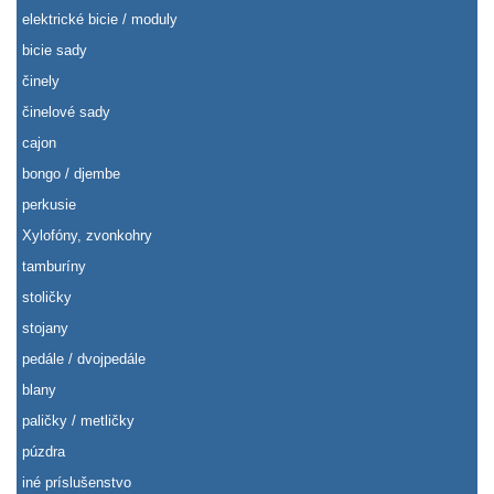
elektrické bicie / moduly
bicie sady
činely
činelové sady
cajon
bongo / djembe
perkusie
Xylofóny, zvonkohry
tamburíny
stoličky
stojany
pedále / dvojpedále
blany
paličky / metličky
púzdra
iné príslušenstvo