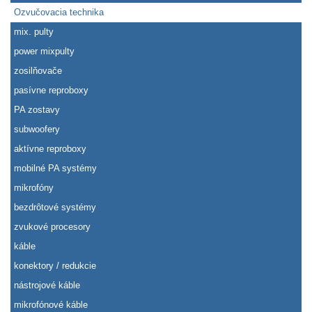
Ozvučovacia technika
mix. pulty
power mixpulty
zosilňovače
pasívne reproboxy
PA zostavy
subwoofery
aktívne reproboxy
mobilné PA systémy
mikrofóny
bezdrôtové systémy
zvukové procesory
káble
konektory / redukcie
nástrojové káble
mikrofónové káble