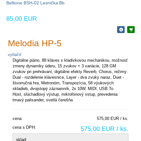
Belltone BSH-02 Lesnička Bb
85,00 EUR
Melodia HP-5
vytlačiť
Digitálne piáno, 88 kláves s kladivkovou mechanikou, možnosť
zmeny dynamiky úderu, 15 zvukov + 3 variácie, 128 GM
zvukov pri prehrávaní, digitálne efekty Reverb, Chorus, režimy:
Dual - rozdelenie klávesnice, Layer - dva zvuky naraz, Duet -
štvorručná hra, Metronóm, Transpozícia, 58 výukových
skladieb, dvojstopý záznamník, 2x 10W, MIDI,
USB To
Host,
slúchadlový výstup, mikrofónový vstup, prevedenia:
tmavý palisander, svetlá čerešňa
cena:
575,00 EUR / ks.
cena s DPH:
575,00 EUR / ks.
sklad: