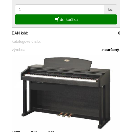
ks.
do košíka
EAN kód:
0
katalógové číslo:
výrobca:
-neurčený-