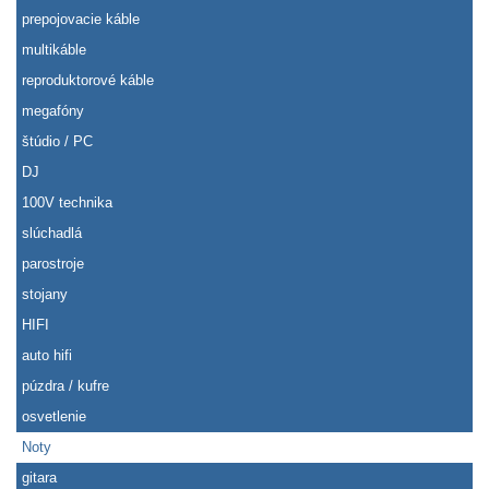
prepojovacie káble
multikáble
reproduktorové káble
megafóny
štúdio / PC
DJ
100V technika
slúchadlá
parostroje
stojany
HIFI
auto hifi
púzdra / kufre
osvetlenie
Noty
gitara