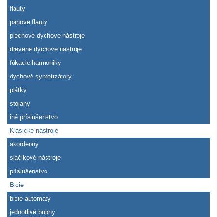
flauty
panove flauty
plechové dychové nástroje
drevené dychové nástroje
fúkacie harmoniky
dychové syntetizátory
plátky
stojany
iné príslušenstvo
Klasické nástroje
akordeony
sláčikové nástroje
príslušenstvo
Bicie
bicie automaty
jednotlivé bubny