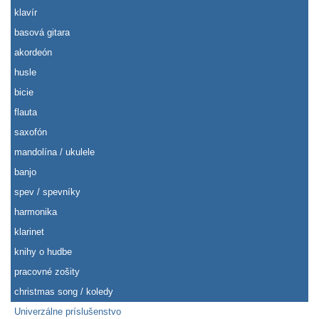
klavír
basová gitara
akordeón
husle
bicie
flauta
saxofón
mandolína / ukulele
banjo
spev / spevníky
harmonika
klarinet
knihy o hudbe
pracovné zošity
christmas song / koledy
Univerzálne príslušenstvo