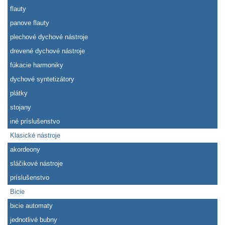
flauty
panove flauty
plechové dychové nástroje
drevené dychové nástroje
fúkacie harmoniky
dychové syntetizátory
plátky
stojany
iné príslušenstvo
Klasické nástroje
akordeony
sláčikové nástroje
príslušenstvo
Bicie
bicie automaty
jednotlivé bubny