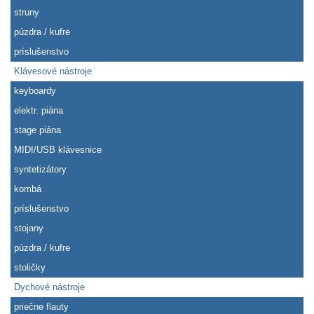
struny
púzdra / kufre
príslušenstvo
Klávesové nástroje
keyboardy
elektr. piána
stage piána
MIDI/USB klávesnice
syntetizátory
kombá
príslušenstvo
stojany
púzdra / kufre
stoličky
Dychové nástroje
priečne flauty