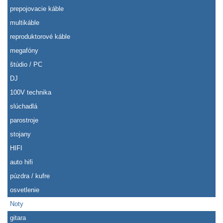
prepojovacie káble
multikáble
reproduktorové káble
megafóny
štúdio / PC
DJ
100V technika
slúchadlá
parostroje
stojany
HIFI
auto hifi
púzdra / kufre
osvetlenie
Noty
gitara