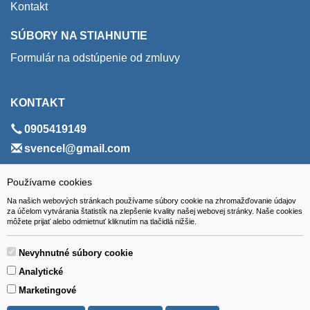
Kontakt
SÚBORY NA STIAHNUTIE
Formulár na odstúpenie od zmluvy
KONTAKT
0905419149
svencel@gmail.com
ADRESA
Používame cookies
Na našich webových stránkach používame súbory cookie na zhromažďovanie údajov
VEST - tech s.r.o.
za účelom vytvárania štatistík na zlepšenie kvality našej webovej stránky. Naše cookies
môžete prijať alebo odmietnuť kliknutím na tlačidlá nižšie.
Hviezdoslavova 280/6, 965 01 Žiar nad Hronom
Slovakia (Slovak Republic)
Nevyhnutné súbory cookie
Analytické
Marketingové