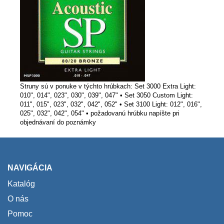
Struny sú v ponuke v týchto hrúbkach: Set 3000 Extra Light:
010", 014", 023", 030", 039", 047" • Set 3050 Custom Light:
011", 015", 023", 032", 042", 052" • Set 3100 Light: 012", 016",
025", 032", 042", 054" • požadovanú hrúbku napíšte pri
objednávaní do poznámky
NAVIGÁCIA
Katalóg
O nás
Pomoc