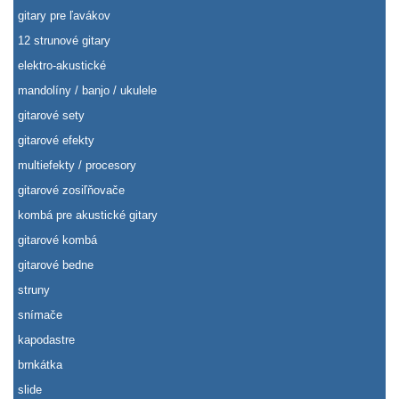
gitary pre ľavákov
12 strunové gitary
elektro-akustické
mandolíny / banjo / ukulele
gitarové sety
gitarové efekty
multiefekty / procesory
gitarové zosiľňovače
kombá pre akustické gitary
gitarové kombá
gitarové bedne
struny
snímače
kapodastre
brnkátka
slide