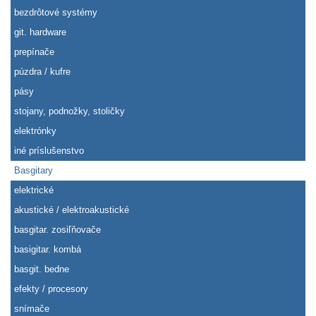
bezdrôtové systémy
git. hardware
prepínače
púzdra / kufre
pásy
stojany, podnožky, stoličky
elektrónky
iné príslušenstvo
Basgitary
elektrické
akustické / elektroakustické
basgitar. zosiľňovače
basigitar. kombá
basgit. bedne
efekty / procesory
snímače