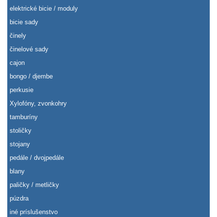
elektrické bicie / moduly
bicie sady
činely
činelové sady
cajon
bongo / djembe
perkusie
Xylofóny, zvonkohry
tamburíny
stoličky
stojany
pedále / dvojpedále
blany
paličky / metličky
púzdra
iné príslušenstvo