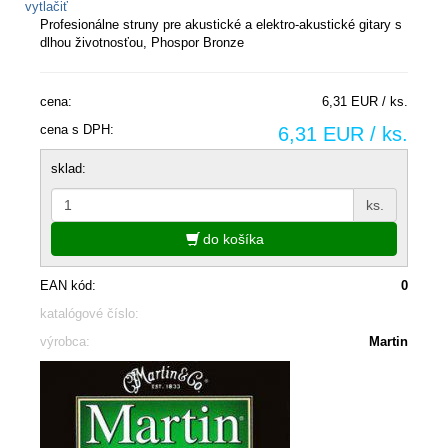
vytlačiť
Profesionálne struny pre akustické a elektro-akustické gitary s
dlhou životnosťou, Phospor Bronze
cena:
6,31 EUR / ks.
cena s DPH:
6,31 EUR / ks.
sklad:
ks.
do košíka
EAN kód:
0
katalógové číslo:
výrobca:
Martin