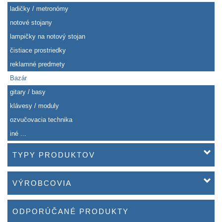
ladičky / metronómy
notové stojany
lampičky na notový stojan
čistiace prostriedky
reklamné predmety
Bazár
gitary / basy
klávesy / moduly
ozvučovacia technika
iné ...
TYPY PRODUKTOV
VÝROBCOVIA
ODPORÚČANÉ PRODUKTY