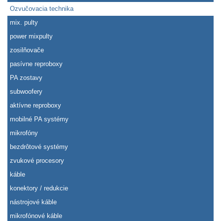
Ozvučovacia technika
mix. pulty
power mixpulty
zosilňovače
pasívne reproboxy
PA zostavy
subwoofery
aktívne reproboxy
mobilné PA systémy
mikrofóny
bezdrôtové systémy
zvukové procesory
káble
konektory / redukcie
nástrojové káble
mikrofónové káble