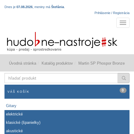
Dnes je
07.08.2026
, meniny má
Štefánia
.
Prihlásenie / Registrácia
Navigá
Úvodná stránka
Katalóg produktov
Martin SP Phospor Bronze
hľadať
produkt
0
VÁŠ KOŠÍK
Gitary
elektrické
klasické (španielky)
akustické