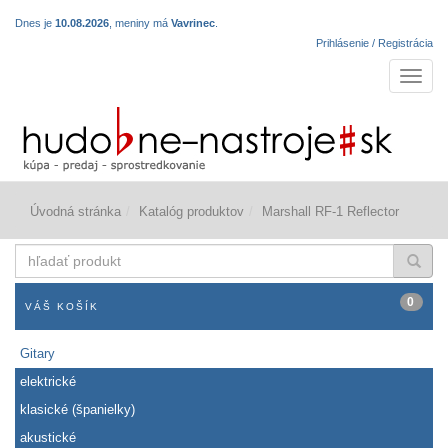
Dnes je
10.08.2026
, meniny má
Vavrinec
.
Prihlásenie / Registrácia
Navigá
Úvodná stránka
Katalóg produktov
Marshall RF-1 Reflector
hľadať
produkt
0
VÁŠ KOŠÍK
Gitary
elektrické
klasické (španielky)
akustické