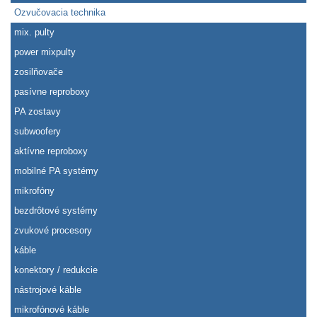
Ozvučovacia technika
mix. pulty
power mixpulty
zosilňovače
pasívne reproboxy
PA zostavy
subwoofery
aktívne reproboxy
mobilné PA systémy
mikrofóny
bezdrôtové systémy
zvukové procesory
káble
konektory / redukcie
nástrojové káble
mikrofónové káble