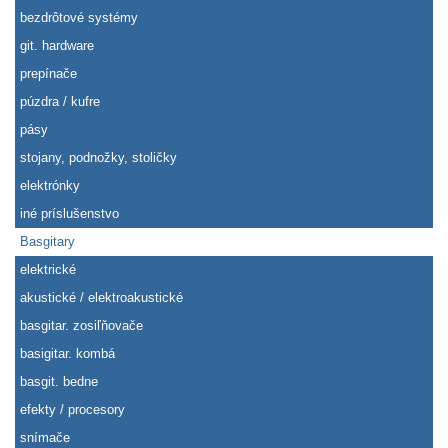
bezdrôtové systémy
git. hardware
prepínače
púzdra / kufre
pásy
stojany, podnožky, stoličky
elektrónky
iné príslušenstvo
Basgitary
elektrické
akustické / elektroakustické
basgitar. zosiľňovače
basigitar. kombá
basgit. bedne
efekty / procesory
snímače