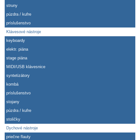
struny
púzdra / kufre
príslušenstvo
Klávesové nástroje
keyboardy
elektr. piána
stage piána
MIDI/USB klávesnice
syntetizátory
kombá
príslušenstvo
stojany
púzdra / kufre
stoličky
Dychové nástroje
priečne flauty