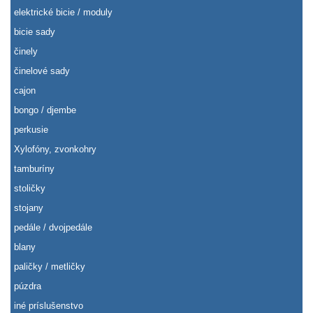
elektrické bicie / moduly
bicie sady
činely
činelové sady
cajon
bongo / djembe
perkusie
Xylofóny, zvonkohry
tamburíny
stoličky
stojany
pedále / dvojpedále
blany
paličky / metličky
púzdra
iné príslušenstvo