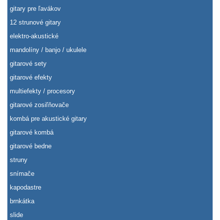
gitary pre ľavákov
12 strunové gitary
elektro-akustické
mandolíny / banjo / ukulele
gitarové sety
gitarové efekty
multiefekty / procesory
gitarové zosiľňovače
kombá pre akustické gitary
gitarové kombá
gitarové bedne
struny
snímače
kapodastre
brnkátka
slide