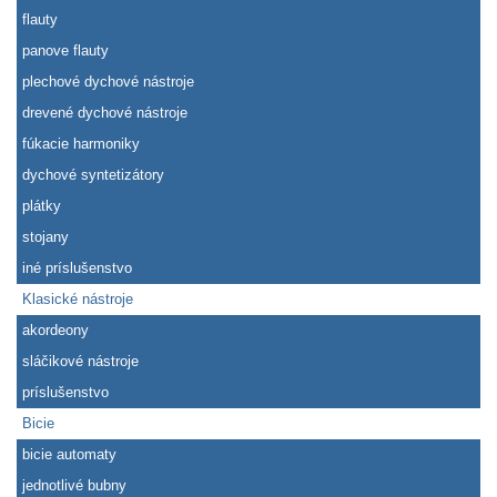
flauty
panove flauty
plechové dychové nástroje
drevené dychové nástroje
fúkacie harmoniky
dychové syntetizátory
plátky
stojany
iné príslušenstvo
Klasické nástroje
akordeony
sláčikové nástroje
príslušenstvo
Bicie
bicie automaty
jednotlivé bubny