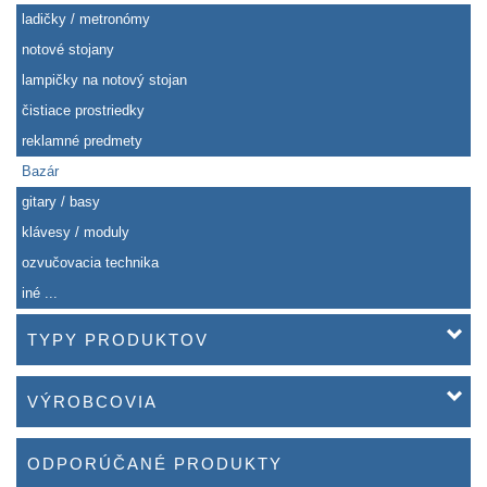
ladičky / metronómy
notové stojany
lampičky na notový stojan
čistiace prostriedky
reklamné predmety
Bazár
gitary / basy
klávesy / moduly
ozvučovacia technika
iné ...
TYPY PRODUKTOV
VÝROBCOVIA
ODPORÚČANÉ PRODUKTY