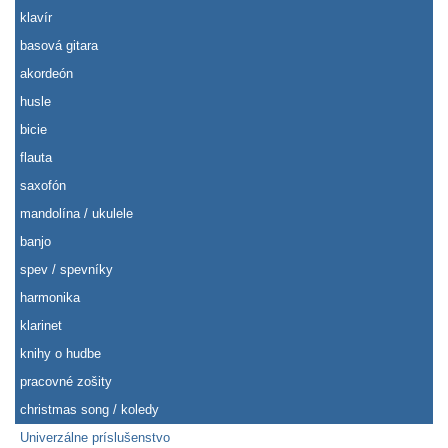
klavír
basová gitara
akordeón
husle
bicie
flauta
saxofón
mandolína / ukulele
banjo
spev / spevníky
harmonika
klarinet
knihy o hudbe
pracovné zošity
christmas song / koledy
Univerzálne príslušenstvo