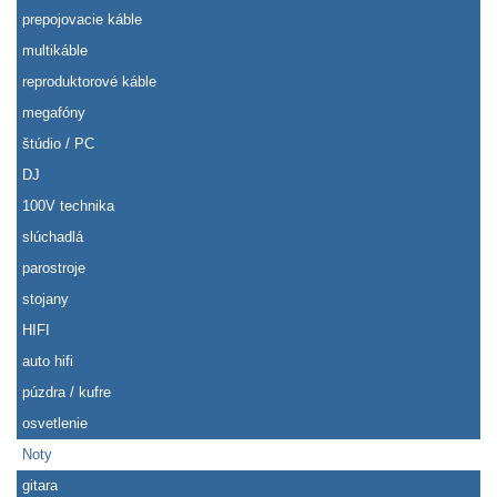
prepojovacie káble
multikáble
reproduktorové káble
megafóny
štúdio / PC
DJ
100V technika
slúchadlá
parostroje
stojany
HIFI
auto hifi
púzdra / kufre
osvetlenie
Noty
gitara