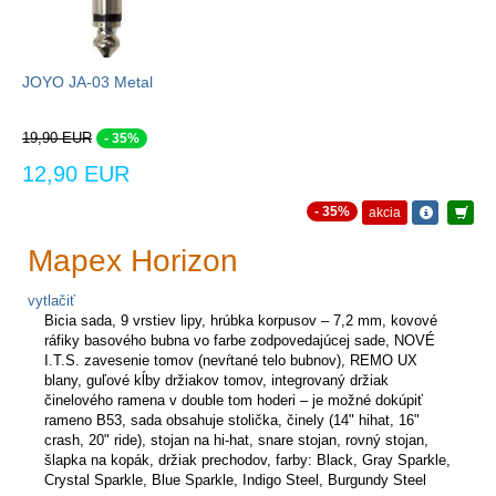
JOYO JA-03 Metal
19,90 EUR
- 35%
12,90 EUR
- 35%
akcia
Mapex Horizon
vytlačiť
Bicia sada, 9 vrstiev lipy, hrúbka korpusov – 7,2 mm, kovové
ráfiky basového bubna vo farbe zodpovedajúcej sade, NOVÉ
I.T.S. zavesenie tomov (nevŕtané telo bubnov), REMO UX
blany, guľové kĺby držiakov tomov, integrovaný držiak
činelového ramena v double tom hoderi – je možné dokúpiť
rameno B53, sada obsahuje stolička, činely (14" hihat, 16"
crash, 20" ride), stojan na hi-hat, snare stojan, rovný stojan,
šlapka na kopák, držiak prechodov, farby: Black, Gray Sparkle,
Crystal Sparkle, Blue Sparkle, Indigo Steel, Burgundy Steel