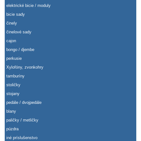
elektrické bicie / moduly
bicie sady
činely
činelové sady
cajon
bongo / djembe
perkusie
Xylofóny, zvonkohry
tamburíny
stoličky
stojany
pedále / dvojpedále
blany
paličky / metličky
púzdra
iné príslušenstvo