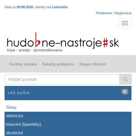
Dnes je
09.08.2026
, meniny má
Ľubomíra
.
Prihlásenie / Registrácia
Navigá
Úvodná stránka
Katalóg produktov
Mapex Horizon
hľadať
produkt
0
VÁŠ KOŠÍK
Gitary
elektrické
klasické (španielky)
akustické