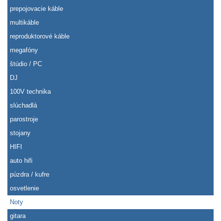
prepojovacie káble
multikáble
reproduktorové káble
megafóny
štúdio / PC
DJ
100V technika
slúchadlá
parostroje
stojany
HIFI
auto hifi
púzdra / kufre
osvetlenie
Noty
gitara