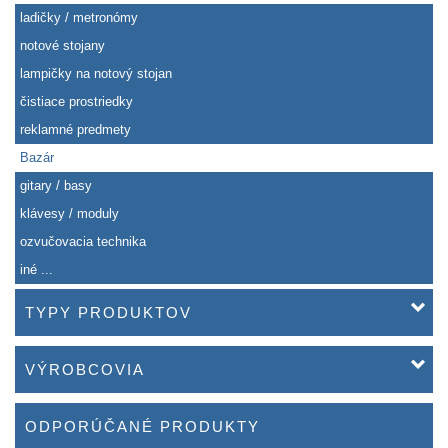
ladičky / metronómy
notové stojany
lampičky na notový stojan
čistiace prostriedky
reklamné predmety
Bazár
gitary / basy
klávesy / moduly
ozvučovacia technika
iné ...
TYPY PRODUKTOV
VÝROBCOVIA
ODPORÚČANÉ PRODUKTY