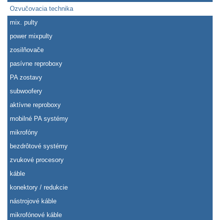
Ozvučovacia technika
mix. pulty
power mixpulty
zosilňovače
pasívne reproboxy
PA zostavy
subwoofery
aktívne reproboxy
mobilné PA systémy
mikrofóny
bezdrôtové systémy
zvukové procesory
káble
konektory / redukcie
nástrojové káble
mikrofónové káble