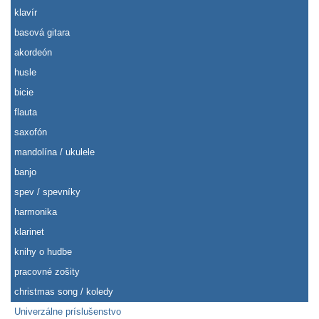
klavír
basová gitara
akordeón
husle
bicie
flauta
saxofón
mandolína / ukulele
banjo
spev / spevníky
harmonika
klarinet
knihy o hudbe
pracovné zošity
christmas song / koledy
Univerzálne príslušenstvo