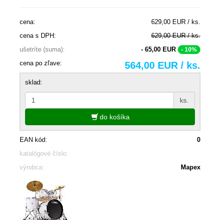
cena:
629,00 EUR / ks.
cena s DPH:
629,00 EUR / ks.
ušetríte (suma):
- 65,00 EUR
- 10%
cena po zľave:
564,00 EUR / ks.
sklad:
ks.
do košíka
EAN kód:
0
katalógové číslo:
výrobca:
Mapex