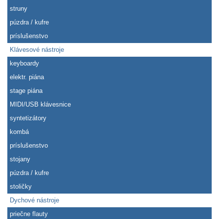
struny
púzdra / kufre
príslušenstvo
Klávesové nástroje
keyboardy
elektr. piána
stage piána
MIDI/USB klávesnice
syntetizátory
kombá
príslušenstvo
stojany
púzdra / kufre
stoličky
Dychové nástroje
priečne flauty