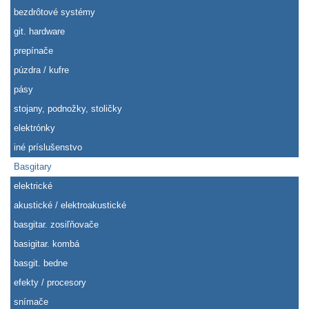
bezdrôtové systémy
git. hardware
prepínače
púzdra / kufre
pásy
stojany, podnožky, stoličky
elektrónky
iné príslušenstvo
Basgitary
elektrické
akustické / elektroakustické
basgitar. zosiľňovače
basigitar. kombá
basgit. bedne
efekty / procesory
snímače