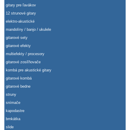
gitary pre ľavákov
12 strunové gitary
elektro-akustické
mandolíny / banjo / ukulele
gitarové sety
gitarové efekty
multiefekty / procesory
gitarové zosiľňovače
kombá pre akustické gitary
gitarové kombá
gitarové bedne
struny
snímače
kapodastre
brnkátka
slide