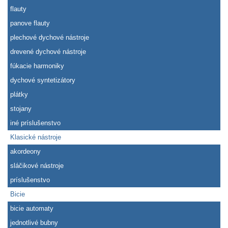
flauty
panove flauty
plechové dychové nástroje
drevené dychové nástroje
fúkacie harmoniky
dychové syntetizátory
plátky
stojany
iné príslušenstvo
Klasické nástroje
akordeony
sláčikové nástroje
príslušenstvo
Bicie
bicie automaty
jednotlivé bubny