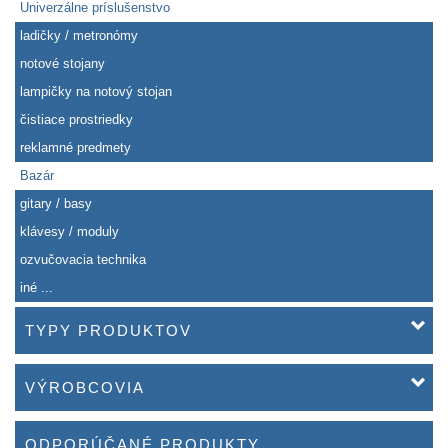
Univerzálne príslušenstvo
ladičky / metronómy
notové stojany
lampičky na notový stojan
čistiace prostriedky
reklamné predmety
Bazár
gitary / basy
klávesy / moduly
ozvučovacia technika
iné ...
TYPY PRODUKTOV
VÝROBCOVIA
ODPORÚČANÉ PRODUKTY