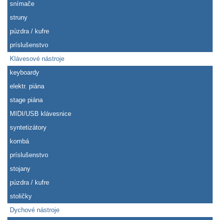
snímače
struny
púzdra / kufre
príslušenstvo
Klávesové nástroje
keyboardy
elektr. piána
stage piána
MIDI/USB klávesnice
syntetizátory
kombá
príslušenstvo
stojany
púzdra / kufre
stoličky
Dychové nástroje