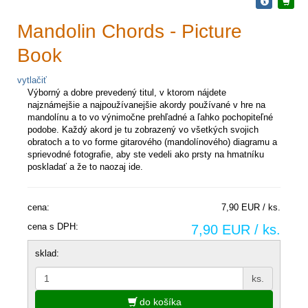
Mandolin Chords - Picture
Book
vytlačiť
Výborný a dobre prevedený titul, v ktorom nájdete
najznámejšie a najpoužívanejšie akordy používané v hre na
mandolínu a to vo výnimočne prehľadné a ľahko pochopiteľné
podobe. Každý akord je tu zobrazený vo všetkých svojich
obratoch a to vo forme gitarového (mandolínového) diagramu a
sprievodné fotografie, aby ste vedeli ako prsty na hmatníku
poskladať a že to naozaj ide.
cena:
7,90 EUR / ks.
cena s DPH:
7,90 EUR / ks.
sklad:
ks.
do košíka