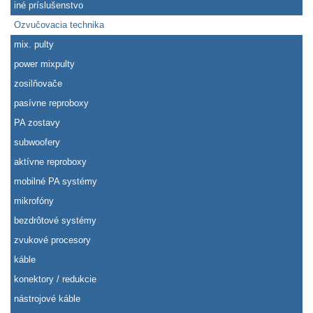
iné príslušenstvo
Ozvučovacia technika
mix. pulty
power mixpulty
zosilňovače
pasívne reproboxy
PA zostavy
subwoofery
aktívne reproboxy
mobilné PA systémy
mikrofóny
bezdrôtové systémy
zvukové procesory
káble
konektory / redukcie
nástrojové káble