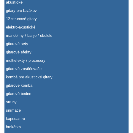
akustické
gitary pre ľavákov
12 strunové gitary
elektro-akustické
mandolíny / banjo / ukulele
gitarové sety
gitarové efekty
multiefekty / procesory
gitarové zosiľňovače
kombá pre akustické gitary
gitarové kombá
gitarové bedne
struny
snímače
kapodastre
brnkátka