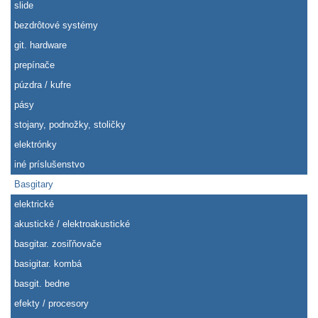
slide
bezdrôtové systémy
git. hardware
prepínače
púzdra / kufre
pásy
stojany, podnožky, stoličky
elektrónky
iné príslušenstvo
Basgitary
elektrické
akustické / elektroakustické
basgitar. zosiľňovače
basigitar. kombá
basgit. bedne
efekty / procesory