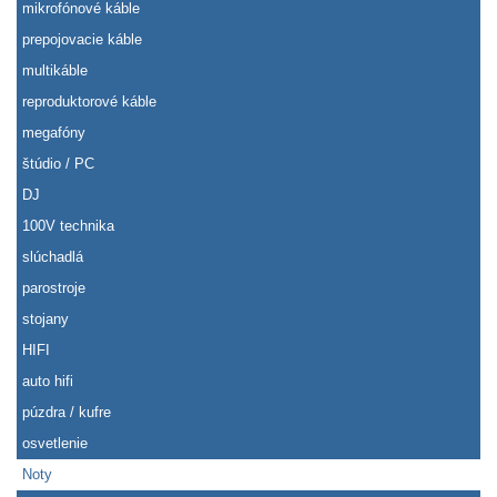
mikrofónové káble
prepojovacie káble
multikáble
reproduktorové káble
megafóny
štúdio / PC
DJ
100V technika
slúchadlá
parostroje
stojany
HIFI
auto hifi
púzdra / kufre
osvetlenie
Noty