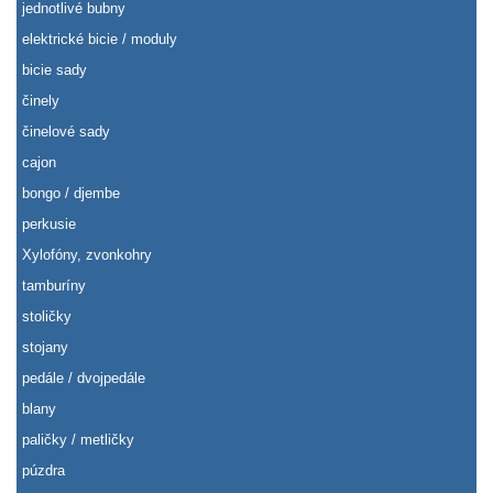
jednotlivé bubny
elektrické bicie / moduly
bicie sady
činely
činelové sady
cajon
bongo / djembe
perkusie
Xylofóny, zvonkohry
tamburíny
stoličky
stojany
pedále / dvojpedále
blany
paličky / metličky
púzdra