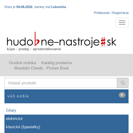
Dnes je
09.08.2026
, meniny má
Ľubomíra
.
Prihlásenie / Registrácia
Navigá
Úvodná stránka
Katalóg produktov
Mandolin Chords - Picture Book
hľadať
produkt
0
VÁŠ KOŠÍK
Gitary
elektrické
klasické (španielky)