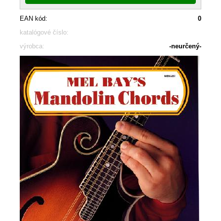
EAN kód:
0
katalógové číslo:
výrobca:
-neurčený-