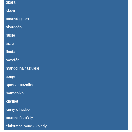
gitara
klavír
basová gitara
akordeón
husle
bicie
flauta
saxofón
mandolína / ukulele
banjo
spev / spevníky
harmonika
klarinet
knihy o hudbe
pracovné zošity
christmas song / koledy