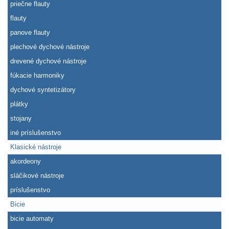
priečne flauty
flauty
panove flauty
plechové dychové nástroje
drevené dychové nástroje
fúkacie harmoniky
dychové syntetizátory
plátky
stojany
iné príslušenstvo
Klasické nástroje
akordeony
sláčikové nástroje
príslušenstvo
Bicie
bicie automaty