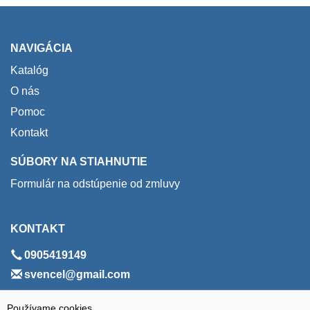
NAVIGÁCIA
Katalóg
O nás
Pomoc
Kontakt
SÚBORY NA STIAHNUTIE
Formulár na odstúpenie od zmluvy
KONTAKT
0905419149
svencel@gmail.com
ADRESA
Používame cookies