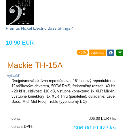
Framus Nickel Electric Bass Strings 4
10,90 EUR
- 0%
výpredaj
Mackie TH-15A
vytlačiť
Dvojpásmová aktívna reprosústava, 15" basový reproduktor a
1" výškovým driverem, 500W RMS, frekvenčný rozsah: 40 Hz
- 20 kHz, citlivosť: 116 dB, vstupné konektory: 1x XLR Mic-In,
výstupné konektory: 1x XLR Thru (paralelné), ovládanie: Level,
Bass, Mid, Mid Freq, Treble (vypnuteľný EQ)
cena:
306,00 EUR / ks.
cena s DPH:
306,00 EUR / ks.