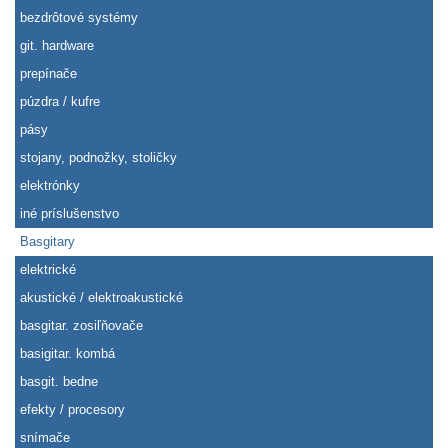
bezdrôtové systémy
git. hardware
prepínače
púzdra / kufre
pásy
stojany, podnožky, stoličky
elektrónky
iné príslušenstvo
Basgitary
elektrické
akustické / elektroakustické
basgitar. zosiľňovače
basigitar. kombá
basgit. bedne
efekty / procesory
snímače