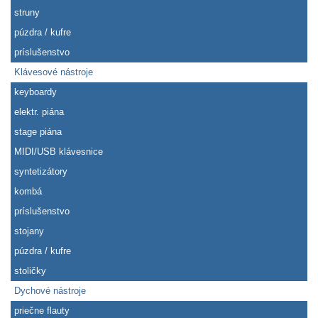
struny
púzdra / kufre
príslušenstvo
Klávesové nástroje
keyboardy
elektr. piána
stage piána
MIDI/USB klávesnice
syntetizátory
kombá
príslušenstvo
stojany
púzdra / kufre
stoličky
Dychové nástroje
priečne flauty