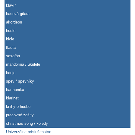
klavír
basová gitara
akordeón
husle
bicie
flauta
saxofón
mandolína / ukulele
banjo
spev / spevníky
harmonika
klarinet
knihy o hudbe
pracovné zošity
christmas song / koledy
Univerzálne príslušenstvo