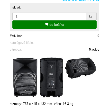
sklad:
ks.
do košíka
EAN kód:
0
katalógové číslo:
výrobca:
Mackie
rozmery: 737 x 445 x 432 mm, váha: 16,3 kg