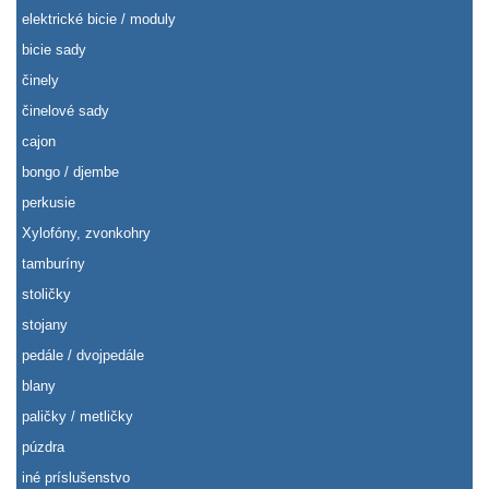
elektrické bicie / moduly
bicie sady
činely
činelové sady
cajon
bongo / djembe
perkusie
Xylofóny, zvonkohry
tamburíny
stoličky
stojany
pedále / dvojpedále
blany
paličky / metličky
púzdra
iné príslušenstvo