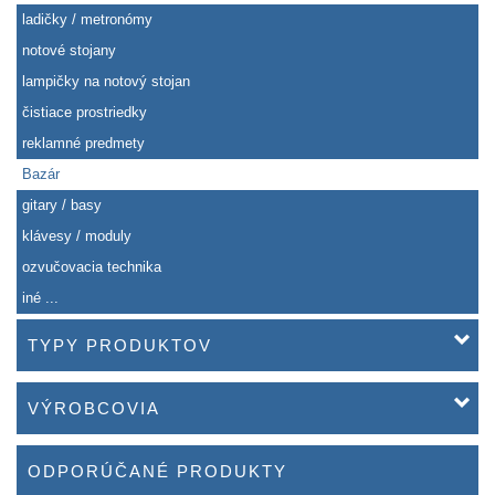
ladičky / metronómy
notové stojany
lampičky na notový stojan
čistiace prostriedky
reklamné predmety
Bazár
gitary / basy
klávesy / moduly
ozvučovacia technika
iné ...
TYPY PRODUKTOV
VÝROBCOVIA
ODPORÚČANÉ PRODUKTY