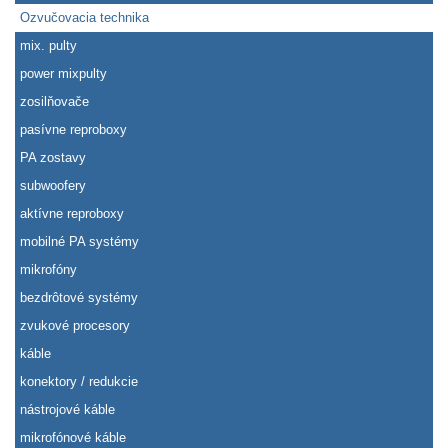
Ozvučovacia technika
mix. pulty
power mixpulty
zosilňovače
pasívne reproboxy
PA zostavy
subwoofery
aktívne reproboxy
mobilné PA systémy
mikrofóny
bezdrôtové systémy
zvukové procesory
káble
konektory / redukcie
nástrojové káble
mikrofónové káble