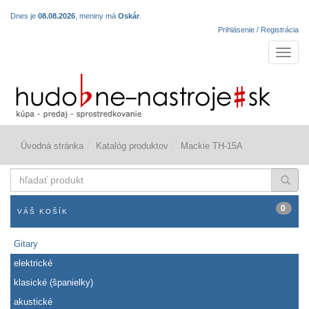
Dnes je
08.08.2026
, meniny má
Oskár
.
Prihlásenie / Registrácia
Navigá
Úvodná stránka
Katalóg produktov
Mackie TH-15A
hľadať
produkt
0
VÁŠ KOŠÍK
Gitary
elektrické
klasické (španielky)
akustické