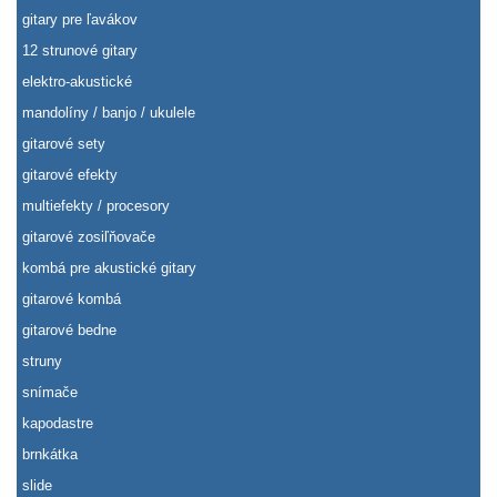
gitary pre ľavákov
12 strunové gitary
elektro-akustické
mandolíny / banjo / ukulele
gitarové sety
gitarové efekty
multiefekty / procesory
gitarové zosiľňovače
kombá pre akustické gitary
gitarové kombá
gitarové bedne
struny
snímače
kapodastre
brnkátka
slide