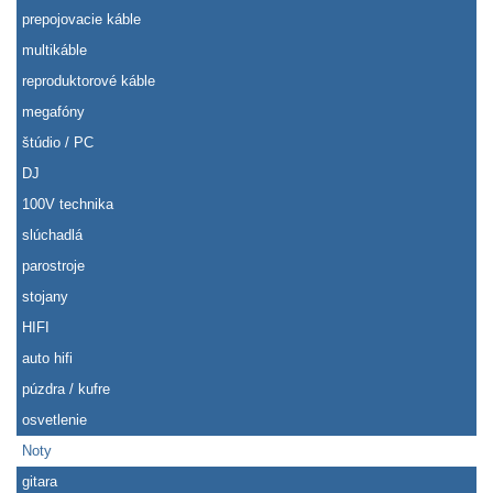
prepojovacie káble
multikáble
reproduktorové káble
megafóny
štúdio / PC
DJ
100V technika
slúchadlá
parostroje
stojany
HIFI
auto hifi
púzdra / kufre
osvetlenie
Noty
gitara