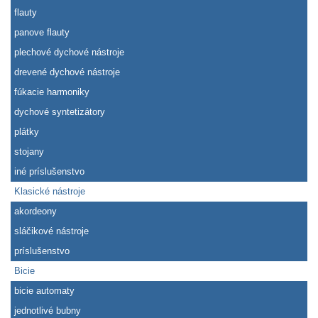
flauty
panove flauty
plechové dychové nástroje
drevené dychové nástroje
fúkacie harmoniky
dychové syntetizátory
plátky
stojany
iné príslušenstvo
Klasické nástroje
akordeony
sláčikové nástroje
príslušenstvo
Bicie
bicie automaty
jednotlivé bubny