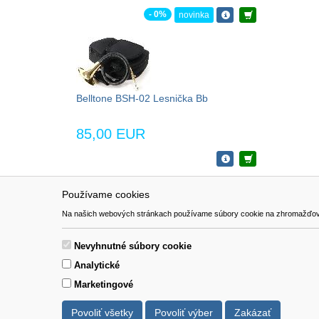
- 0%
novinka
Belltone BSH-02 Lesnička Bb
85,00 EUR
Používame cookies
NAVIGÁCIA
SÚBORY 
Na našich webových stránkach používame súbory cookie na zhromažďovanie ú
Katalóg
Formulár 
O nás
Nevyhnutné súbory cookie
Pomoc
Analytické
Kontakt
Marketingové
Povoliť všetky
Povoliť výber
Zakázať