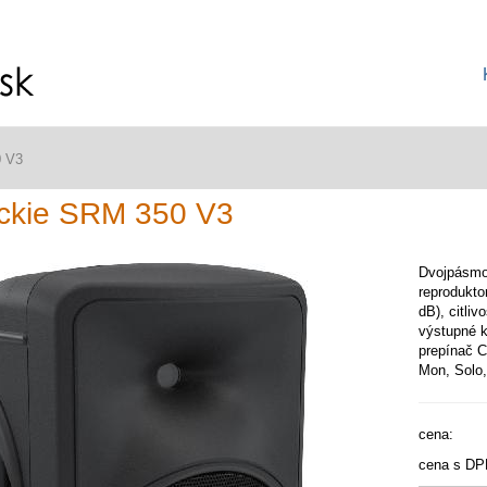
 V3
ckie SRM 350 V3
Dvojpásmo
reprodukto
dB), citli
výstupné k
prepínač C
Mon, Solo
cena:
cena s DP