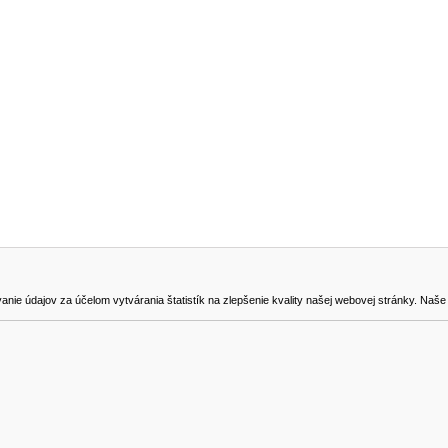
NA STIAHNUTIE
KONTAKT
dajov za účelom vytvárania štatistík na zlepšenie kvality našej webovej stránky. Naše coo
na odstúpenie od zmluvy
0905419149
svencel@gmail.com
Všetky ceny sú uvádzané vrátane DPH.