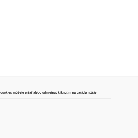
ADRESA
kies môžete prijať alebo odmietnuť kliknutím na tlačidlá nižšie.
VEST - tech s.r.o.
Hviezdoslavova 280/6, 965 01 Žiar nad Hronom
Slovakia (Slovak Republic)