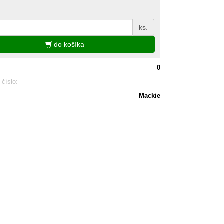
ks.
do košíka
0
 číslo:
Mackie