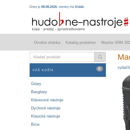
Dnes je
08.08.2026
, meniny má
Oskár
.
Úvodná stránka
Katalóg produktov
Mackie SRM 350
hľadať
Ma
produkt
vytlačiť
0
VÁŠ KOŠÍK
Gitary
Basgitary
Klávesové nástroje
Dychové nástroje
Klasické nástroje
Bicie