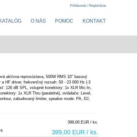
Prihlásenie / Registrácia
KATALÓG
O NÁS
POMOC
KONTAKT
vá aktívna reprosústava, 500W RMS 10" basový
r a HF driver, frekvenčný rozsah: 50 - 23 000 Hz (-3
vosť: 126 dB SPL, vstupné konektory: 1x XLR Mic-In,
onektory: 1x XLR Thru (paralelné), ovládače: Level,
ontour, zabudovaný limiter, speaker mode: PA, DJ,
,
399,00 EUR / ks.
H:
399,00 EUR / ks.