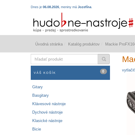
Dnes je
06.08.2026
, meniny má
Jozefína
.
Úvodná stránka
Katalóg produktov
Mackie ProFX16
hľadať
Ma
produkt
vytlačiť
0
VÁŠ KOŠÍK
Gitary
Basgitary
Klávesové nástroje
Dychové nástroje
Klasické nástroje
Bicie