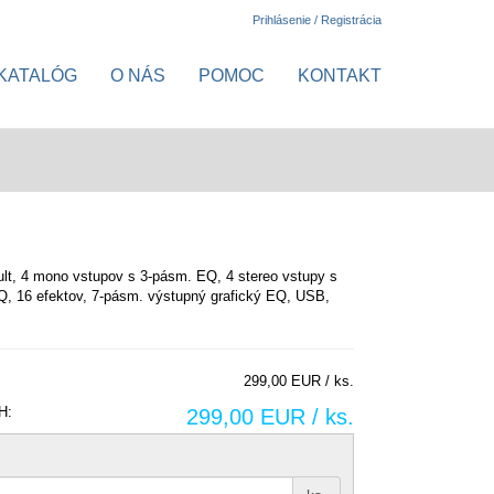
Prihlásenie / Registrácia
KATALÓG
O NÁS
POMOC
KONTAKT
lt, 4 mono vstupov s 3-pásm. EQ, 4 stereo vstupy s
, 16 efektov, 7-pásm. výstupný grafický EQ, USB,
299,00 EUR / ks.
H:
299,00 EUR / ks.