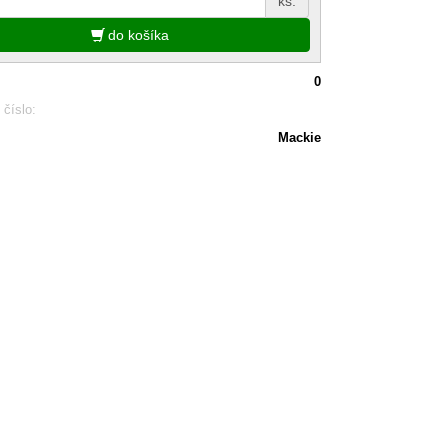
ks.
do košíka
0
 číslo:
Mackie