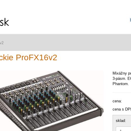
v2
ckie ProFX16v2
Mixážny pu
3-pásm. EQ
Phantom.
cena:
cena s DP
sklad: