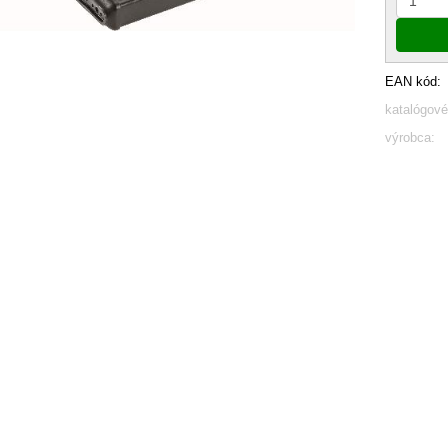
EAN kód:
katalógové
výrobca: