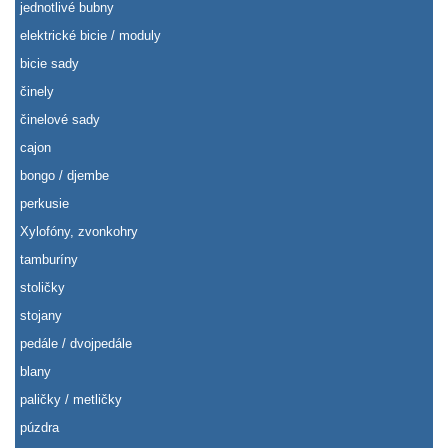
jednotlivé bubny
elektrické bicie / moduly
bicie sady
činely
činelové sady
cajon
bongo / djembe
perkusie
Xylofóny, zvonkohry
tamburíny
stoličky
stojany
pedále / dvojpedále
blany
paličky / metličky
púzdra