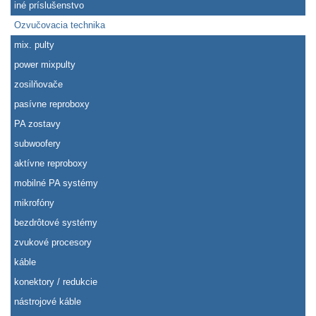
iné príslušenstvo
Ozvučovacia technika
mix. pulty
power mixpulty
zosilňovače
pasívne reproboxy
PA zostavy
subwoofery
aktívne reproboxy
mobilné PA systémy
mikrofóny
bezdrôtové systémy
zvukové procesory
káble
konektory / redukcie
nástrojové káble