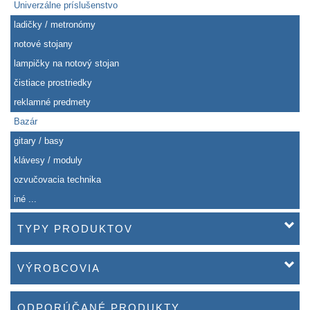
Univerzálne príslušenstvo
ladičky / metronómy
notové stojany
lampičky na notový stojan
čistiace prostriedky
reklamné predmety
Bazár
gitary / basy
klávesy / moduly
ozvučovacia technika
iné ...
TYPY PRODUKTOV
VÝROBCOVIA
ODPORÚČANÉ PRODUKTY