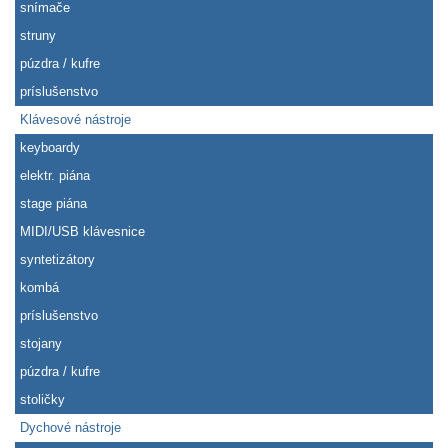
snímače
struny
púzdra / kufre
príslušenstvo
Klávesové nástroje
keyboardy
elektr. piána
stage piána
MIDI/USB klávesnice
syntetizátory
kombá
príslušenstvo
stojany
púzdra / kufre
stoličky
Dychové nástroje