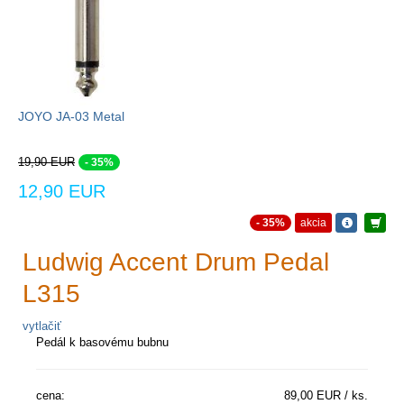
JOYO JA-03 Metal
19,90 EUR
- 35%
12,90 EUR
- 35%
akcia
Ludwig Accent Drum Pedal
L315
vytlačiť
Pedál k basovému bubnu
cena:
89,00 EUR / ks.