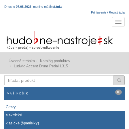
Dnes je
07.08.2026
, meniny má
Štefánia
.
Prihlásenie / Registrácia
Navigá
Úvodná stránka
Katalóg produktov
Ludwig Accent Drum Pedal L315
hľadať
produkt
0
VÁŠ KOŠÍK
Gitary
elektrické
klasické (španielky)