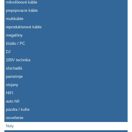
mikrofónové káble
prepojovacie káble
multikáble
reproduktorové káble
megafóny
štúdio / PC
DJ
100V technika
slúchadlá
parostroje
stojany
HIFI
auto hifi
púzdra / kufre
osvetlenie
Noty