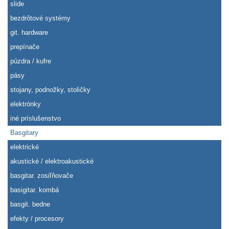
slide
bezdrôtové systémy
git. hardware
prepínače
púzdra / kufre
pásy
stojany, podnožky, stoličky
elektrónky
iné príslušenstvo
Basgitary
elektrické
akustické / elektroakustické
basgitar. zosiľňovače
basigitar. kombá
basgit. bedne
efekty / procesory