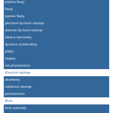
priečne flauty
flauty
panove flauty
plechové dychové nástroje
drevené dychové nástroje
fúkacie harmoniky
dychové syntetizátory
plátky
stojany
iné príslušenstvo
Klasické nástroje
akordeony
sláčikové nástroje
príslušenstvo
Bicie
bicie automaty