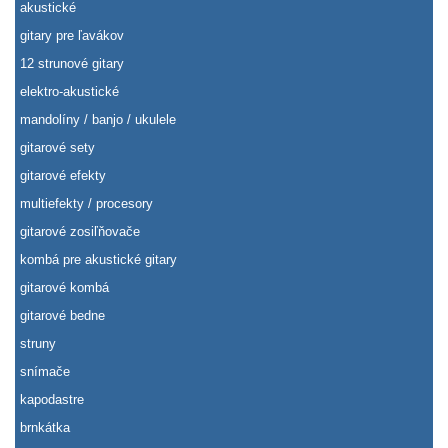
akustické
gitary pre ľavákov
12 strunové gitary
elektro-akustické
mandolíny / banjo / ukulele
gitarové sety
gitarové efekty
multiefekty / procesory
gitarové zosiľňovače
kombá pre akustické gitary
gitarové kombá
gitarové bedne
struny
snímače
kapodastre
brnkátka