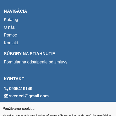
NAVIGÁCIA
Katalóg
O nás
Pomoc
Kontakt
SÚBORY NA STIAHNUTIE
Formulár na odstúpenie od zmluvy
KONTAKT
0905419149
svencel@gmail.com
ADRESA
Používame cookies
Na našich webových stránkach používame súbory cookie na zhromažďovanie údajov