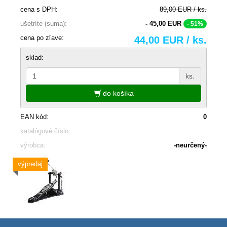
cena s DPH:
89,00 EUR / ks.
ušetríte (suma):
- 45,00 EUR
- 51%
cena po zľave:
44,00 EUR / ks.
sklad:
ks.
do košíka
EAN kód:
0
katalógové číslo:
výrobca:
-neurčený-
výpredaj