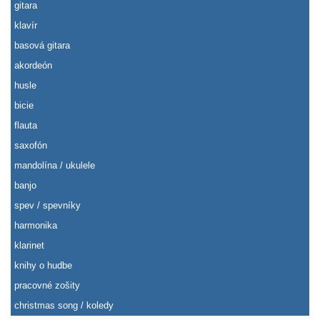
gitara
klavír
basová gitara
akordeón
husle
bicie
flauta
saxofón
mandolína / ukulele
banjo
spev / spevníky
harmonika
klarinet
knihy o hudbe
pracovné zošity
christmas song / koledy