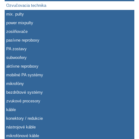
Ozvučovacia technika
mix. pulty
power mixpulty
zosilňovače
pasívne reproboxy
PA zostavy
subwoofery
aktívne reproboxy
mobilné PA systémy
mikrofóny
bezdrôtové systémy
zvukové procesory
káble
konektory / redukcie
nástrojové káble
mikrofónové káble