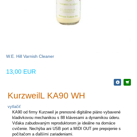
W.E. Hill Varnish Cleaner
13,00 EUR
KurzweilL KA90 WH
vytlačiť
KA90 od firmy Kurzweil je prenosné digitálne piáno vybavené
kladivkovou mechanikou s 88 klávesami a dynamikou úderu.
Vďaka zabudovaným reproduktorom je ideálne na domáce
cvičenie. Nechýba ani USB port a MIDI OUT pre prepojenie s
počítačom a ďalšími zariadeniami.