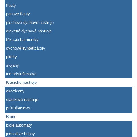
flauty
panove flauty
plechové dychové nástroje
drevené dychové nástroje
fúkacie harmoniky
dychové syntetizátory
plátky
stojany
iné príslušenstvo
Klasické nástroje
akordeony
sláčikové nástroje
príslušenstvo
Bicie
bicie automaty
jednotlivé bubny