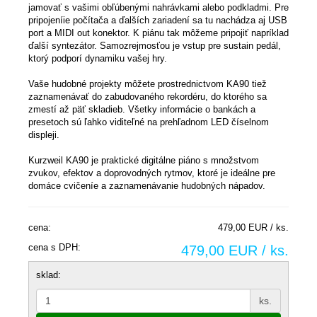
jamovať s vašimi obľúbenými nahrávkami alebo podkladmi. Pre
pripojeníie počítača a ďalších zariadení sa tu nachádza aj USB
port a MIDI out konektor. K piánu tak môžeme pripojiť napríklad
ďalší syntezátor. Samozrejmosťou je vstup pre sustain pedál,
ktorý podporí dynamiku vašej hry.
Vaše hudobné projekty môžete prostrednictvom KA90 tiež
zaznamenávať do zabudovaného rekordéru, do ktorého sa
zmestí až päť skladieb. Všetky informácie o bankách a
presetoch sú ľahko viditeľné na prehľadnom LED číselnom
displeji.
Kurzweil KA90 je praktické digitálne piáno s množstvom
zvukov, efektov a doprovodných rytmov, ktoré je ideálne pre
domáce cvičeníe a zaznamenávanie hudobných nápadov.
cena:
479,00 EUR / ks.
cena s DPH:
479,00 EUR / ks.
sklad:
ks.