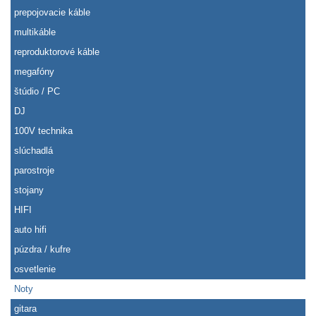
prepojovacie káble
multikáble
reproduktorové káble
megafóny
štúdio / PC
DJ
100V technika
slúchadlá
parostroje
stojany
HIFI
auto hifi
púzdra / kufre
osvetlenie
Noty
gitara