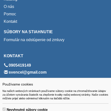
O nás
Pomoc
Kontakt
SÚBORY NA STIAHNUTIE
Formulár na odstúpenie od zmluvy
KONTAKT
0905419149
svencel@gmail.com
ADRESA
Používame cookies
Na našich webových stránkach používame súbory cookie na zhromažďovanie údajov
VEST - tech s.r.o.
za účelom vytvárania štatistík na zlepšenie kvality našej webovej stránky. Naše cookies
môžete prijať alebo odmietnuť kliknutím na tlačidlá nižšie.
Hviezdoslavova 280/6, 965 01 Žiar nad Hronom
Slovakia (Slovak Republic)
Nevyhnutné súbory cookie