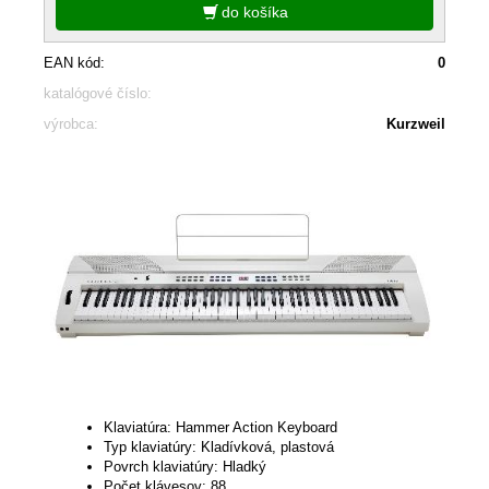
do košíka
EAN kód:
0
katalógové číslo:
výrobca:
Kurzweil
Klaviatúra: Hammer Action Keyboard
Typ klaviatúry: Kladívková, plastová
Povrch klaviatúry: Hladký
Počet klávesov: 88