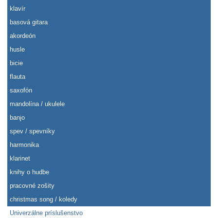
klavír
basová gitara
akordeón
husle
bicie
flauta
saxofón
mandolína / ukulele
banjo
spev / spevníky
harmonika
klarinet
knihy o hudbe
pracovné zošity
christmas song / koledy
Univerzálne príslušenstvo