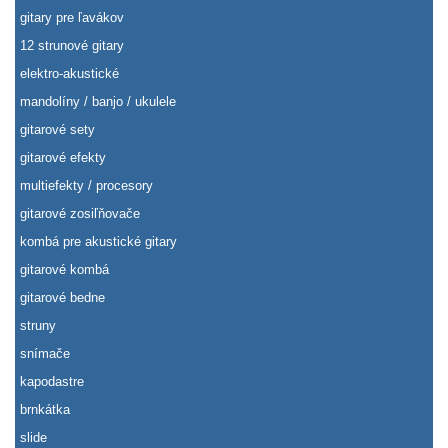
gitary pre ľavákov
12 strunové gitary
elektro-akustické
mandolíny / banjo / ukulele
gitarové sety
gitarové efekty
multiefekty / procesory
gitarové zosiľňovače
kombá pre akustické gitary
gitarové kombá
gitarové bedne
struny
snímače
kapodastre
brnkátka
slide