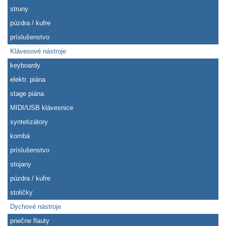
struny
púzdra / kufre
príslušenstvo
Klávesové nástroje
keyboardy
elektr. piána
stage piána
MIDI/USB klávesnice
syntetizátory
kombá
príslušenstvo
stojany
púzdra / kufre
stoličky
Dychové nástroje
priečne flauty