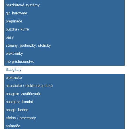
bezdrôtové systémy
git. hardware
prepínače
púzdra / kufre
pásy
stojany, podnožky, stoličky
elektrónky
iné príslušenstvo
Basgitary
elektrické
akustické / elektroakustické
basgitar. zosiľňovače
basigitar. kombá
basgit. bedne
efekty / procesory
snímače