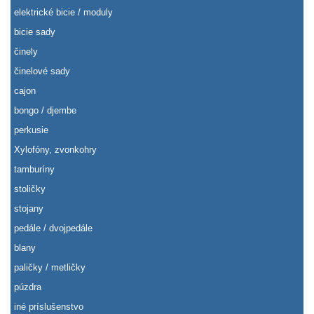
elektrické bicie / moduly
bicie sady
činely
činelové sady
cajon
bongo / djembe
perkusie
Xylofóny, zvonkohry
tamburíny
stoličky
stojany
pedále / dvojpedále
blany
paličky / metličky
púzdra
iné príslušenstvo