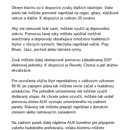
Okrem klavíru sú k dispozícii zvuky ďalších nástrojov. Vaše
piáno tak môžete premeniť napríklad na organ, gitary, sláčikové
sekcie a ďalšie. K dispozícii je celkom 20 zvukov.
Aby ste nemuseli hráť sami, môžete využíť aj doprovodnú
sekciu. Pomocou ľavej ruky môžete spúšťať rozličné
aranžmány a doprovody obsahujúce množstvo hudebných
štýlov v rôznych rytmoch. Nechýba napríklad valčík, Pop,
Blues, Jazz, pochod alebo latinské rytmy.
Zvuk môžete ďalej obohacovať pomocou zabudovanej DSP
efektovej jednotky. K dispozícii je Reverb, Chorus a päť druhov
ekvalizácie.
Pre ozvučenie slúžia štyri reproduktory s celkovým výkonom
60 W, po zapojení piána tak môžete rovno začať s hudobnou
produkciou. Pre pohodlné umiestnenie nôt môžete využiť
dodávaný stojan. Ak chcete piáno ozvučit, môžete tak urobiť
pomocou stereo AUX výstupu umiestneného na zadnom
panely. Klávesy tak môžete prepojiť napríklad s domácim
stereom alebo nahrávacím zariadením.
Na zadnom paneli ďalej nájdeme AUX konektor pre pripojenie
vašeho hudobného prehrávača, vďaka ktorému môžete