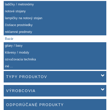
ladičky / metronómy
notové stojany
lampičky na notový stojan
čistiace prostriedky
reklamné predmety
Bazár
gitary / basy
klávesy / moduly
ozvučovacia technika
iné ...
TYPY PRODUKTOV
VÝROBCOVIA
ODPORÚČANÉ PRODUKTY