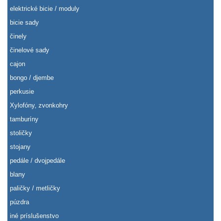
elektrické bicie / moduly
bicie sady
činely
činelové sady
cajon
bongo / djembe
perkusie
Xylofóny, zvonkohry
tamburíny
stoličky
stojany
pedále / dvojpedále
blany
paličky / metličky
púzdra
iné príslušenstvo