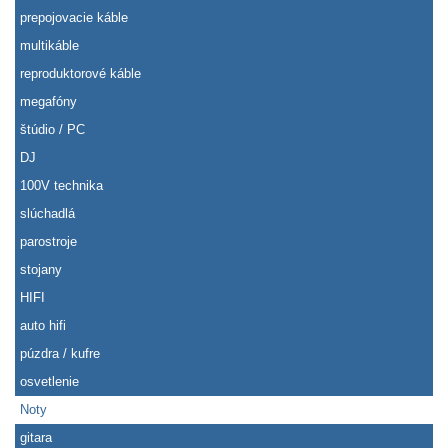
prepojovacie káble
multikáble
reproduktorové káble
megafóny
štúdio / PC
DJ
100V technika
slúchadlá
parostroje
stojany
HIFI
auto hifi
púzdra / kufre
osvetlenie
Noty
gitara