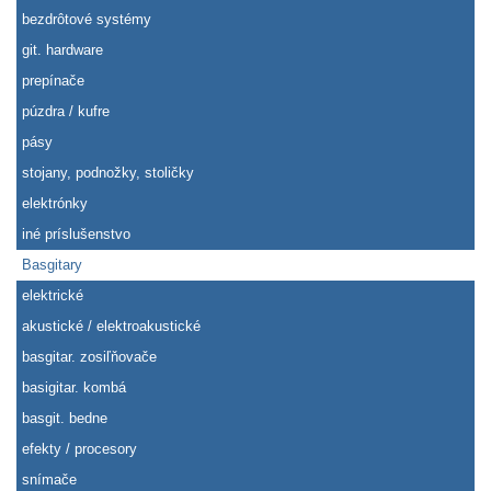
bezdrôtové systémy
git. hardware
prepínače
púzdra / kufre
pásy
stojany, podnožky, stoličky
elektrónky
iné príslušenstvo
Basgitary
elektrické
akustické / elektroakustické
basgitar. zosiľňovače
basigitar. kombá
basgit. bedne
efekty / procesory
snímače