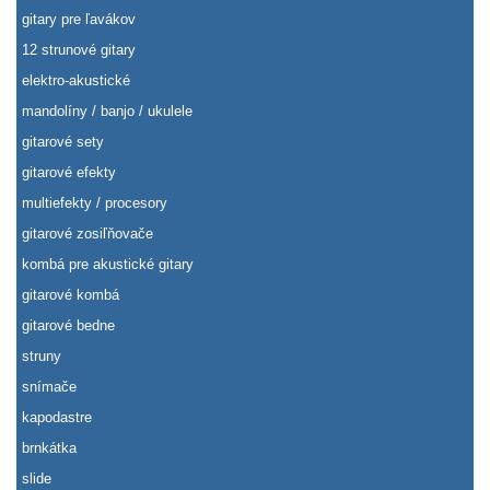
gitary pre ľavákov
12 strunové gitary
elektro-akustické
mandolíny / banjo / ukulele
gitarové sety
gitarové efekty
multiefekty / procesory
gitarové zosiľňovače
kombá pre akustické gitary
gitarové kombá
gitarové bedne
struny
snímače
kapodastre
brnkátka
slide