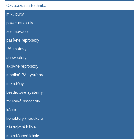
Ozvučovacia technika
mix. pulty
power mixpulty
zosilňovače
pasívne reproboxy
PA zostavy
subwoofery
aktívne reproboxy
mobilné PA systémy
mikrofóny
bezdrôtové systémy
zvukové procesory
káble
konektory / redukcie
nástrojové káble
mikrofónové káble