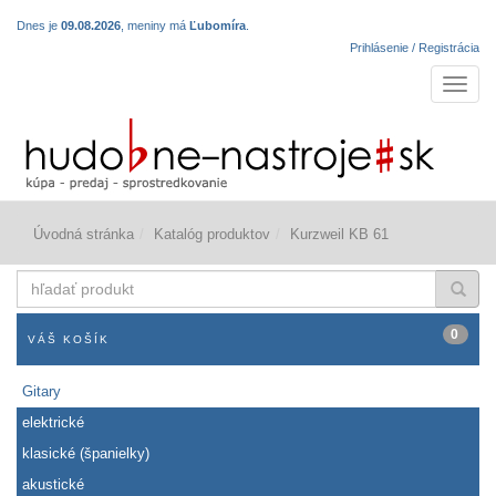
Dnes je
09.08.2026
, meniny má
Ľubomíra
.
Prihlásenie / Registrácia
Navigá
Úvodná stránka
Katalóg produktov
Kurzweil KB 61
hľadať
produkt
0
VÁŠ KOŠÍK
Gitary
elektrické
klasické (španielky)
akustické