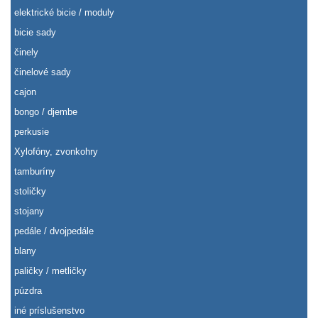
elektrické bicie / moduly
bicie sady
činely
činelové sady
cajon
bongo / djembe
perkusie
Xylofóny, zvonkohry
tamburíny
stoličky
stojany
pedále / dvojpedále
blany
paličky / metličky
púzdra
iné príslušenstvo