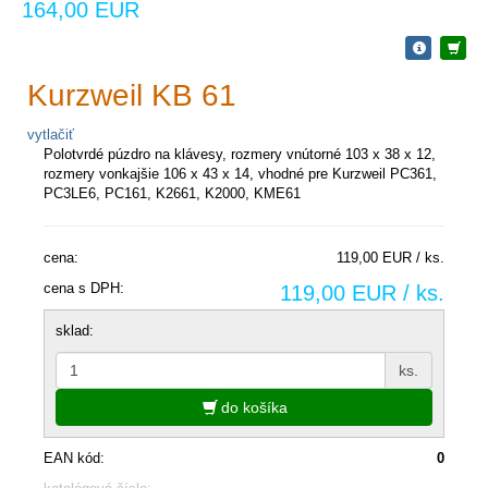
164,00 EUR
Kurzweil KB 61
vytlačiť
Polotvrdé púzdro na klávesy, rozmery vnútorné 103 x 38 x 12,
rozmery vonkajšie 106 x 43 x 14, vhodné pre Kurzweil PC361,
PC3LE6, PC161, K2661, K2000, KME61
cena:
119,00 EUR / ks.
cena s DPH:
119,00 EUR / ks.
sklad:
ks.
do košíka
EAN kód:
0