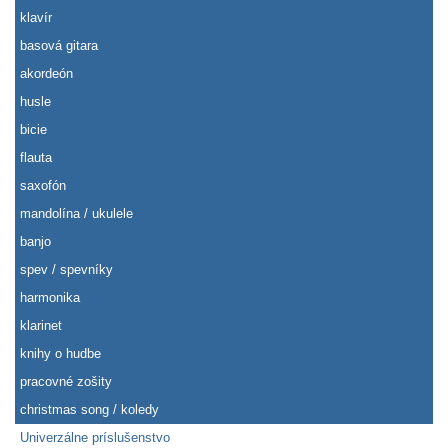
klavír
basová gitara
akordeón
husle
bicie
flauta
saxofón
mandolína / ukulele
banjo
spev / spevníky
harmonika
klarinet
knihy o hudbe
pracovné zošity
christmas song / koledy
Univerzálne príslušenstvo