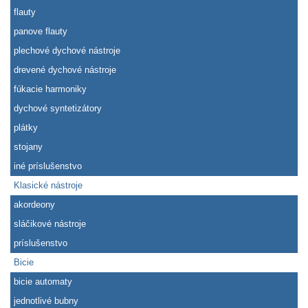
flauty
panove flauty
plechové dychové nástroje
drevené dychové nástroje
fúkacie harmoniky
dychové syntetizátory
plátky
stojany
iné príslušenstvo
Klasické nástroje
akordeony
sláčikové nástroje
príslušenstvo
Bicie
bicie automaty
jednotlivé bubny