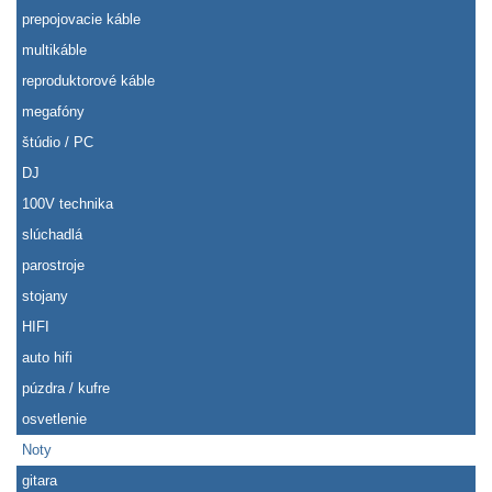
prepojovacie káble
multikáble
reproduktorové káble
megafóny
štúdio / PC
DJ
100V technika
slúchadlá
parostroje
stojany
HIFI
auto hifi
púzdra / kufre
osvetlenie
Noty
gitara