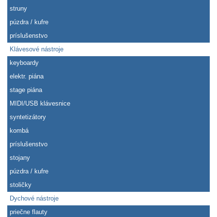
struny
púzdra / kufre
príslušenstvo
Klávesové nástroje
keyboardy
elektr. piána
stage piána
MIDI/USB klávesnice
syntetizátory
kombá
príslušenstvo
stojany
púzdra / kufre
stoličky
Dychové nástroje
priečne flauty