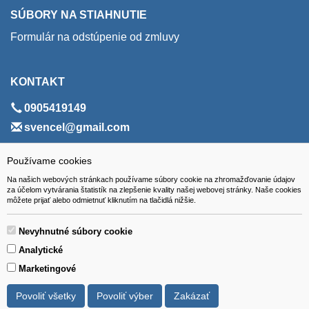
SÚBORY NA STIAHNUTIE
Formulár na odstúpenie od zmluvy
KONTAKT
0905419149
svencel@gmail.com
ADRESA
Používame cookies
Na našich webových stránkach používame súbory cookie na zhromažďovanie údajov
VEST - tech s.r.o.
za účelom vytvárania štatistík na zlepšenie kvality našej webovej stránky. Naše cookies
môžete prijať alebo odmietnuť kliknutím na tlačidlá nižšie.
Hviezdoslavova 280/6, 965 01 Žiar nad Hronom
Slovakia (Slovak Republic)
Nevyhnutné súbory cookie
Analytické
Marketingové
Povoliť všetky
Povoliť výber
Zakázať
Všetky ceny sú uvádzané vrátane DPH.