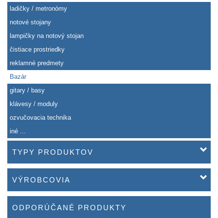
ladičky / metronómy
notové stojany
lampičky na notový stojan
čistiace prostriedky
reklamné predmety
Bazár
gitary / basy
klávesy / moduly
ozvučovacia technika
iné ...
TYPY PRODUKTOV
VÝROBCOVIA
ODPORÚČANÉ PRODUKTY