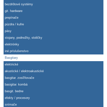
bezdrôtové systémy
git. hardware
prepínače
púzdra / kufre
pásy
stojany, podnožky, stoličky
elektrónky
iné príslušenstvo
Basgitary
elektrické
akustické / elektroakustické
basgitar. zosiľňovače
basigitar. kombá
basgit. bedne
efekty / procesory
snímače