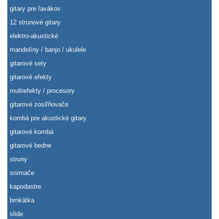
gitary pre ľavákov
12 strunové gitary
elektro-akustické
mandolíny / banjo / ukulele
gitarové sety
gitarové efekty
multiefekty / procesory
gitarové zosiľňovače
kombá pre akustické gitary
gitarové kombá
gitarové bedne
struny
snímače
kapodastre
brnkátka
slide