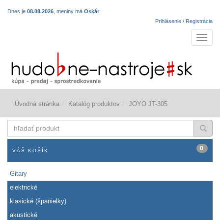
Dnes je
08.08.2026
, meniny má
Oskár
.
Prihlásenie / Registrácia
Navigá
Úvodná stránka
Katalóg produktov
JOYO JT-305
hľadať
produkt
0
VÁŠ KOŠÍK
Gitary
elektrické
klasické (španielky)
akustické