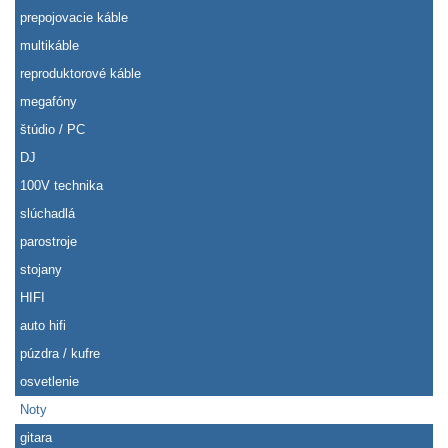
prepojovacie káble
multikáble
reproduktorové káble
megafóny
štúdio / PC
DJ
100V technika
slúchadlá
parostroje
stojany
HIFI
auto hifi
púzdra / kufre
osvetlenie
Noty
gitara