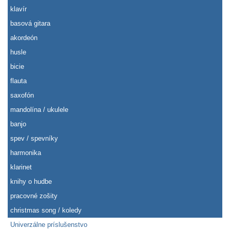
klavír
basová gitara
akordeón
husle
bicie
flauta
saxofón
mandolína / ukulele
banjo
spev / spevníky
harmonika
klarinet
knihy o hudbe
pracovné zošity
christmas song / koledy
Univerzálne príslušenstvo