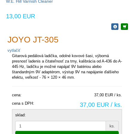
W.E. Hill Varnish Cleaner
13,00 EUR
JOYO JT-305
vytlačiť
Gitarová pedálová ladička, odolné kovové šasi, výborná
presnosť ladenis a čitateľnosť za tmy, kalibrácia od A-436 do A-
445 Hz, ladičku je možné napájať 9V batériou alebo
štandardným 9V adaptérom, výstup 9V na napájanie ďalšieho
efektu, veľkosť - 76 × 120 × 46 mm.
cena:
37,00 EUR / ks.
cena s DPH:
37,00 EUR / ks.
sklad:
ks.