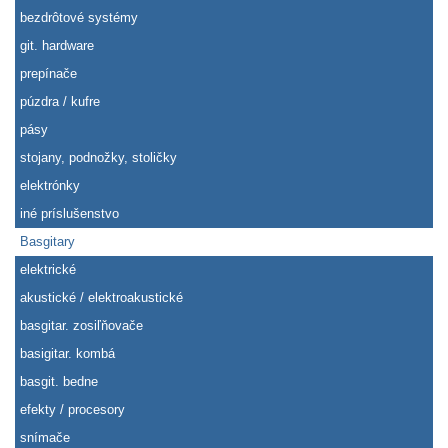
bezdrôtové systémy
git. hardware
prepínače
púzdra / kufre
pásy
stojany, podnožky, stoličky
elektrónky
iné príslušenstvo
Basgitary
elektrické
akustické / elektroakustické
basgitar. zosiľňovače
basigitar. kombá
basgit. bedne
efekty / procesory
snímače