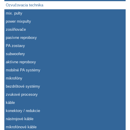
Ozvučovacia technika
mix. pulty
power mixpulty
zosilňovače
pasívne reproboxy
PA zostavy
subwoofery
aktívne reproboxy
mobilné PA systémy
mikrofóny
bezdrôtové systémy
zvukové procesory
káble
konektory / redukcie
nástrojové káble
mikrofónové káble