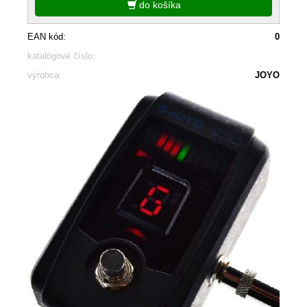
do košíka
EAN kód:
0
katalógové číslo:
výrobca:
JOYO