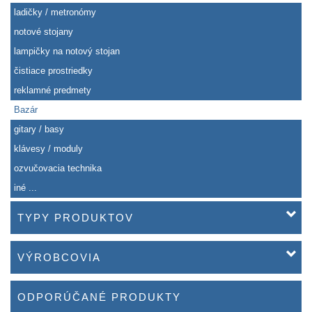
ladičky / metronómy
notové stojany
lampičky na notový stojan
čistiace prostriedky
reklamné predmety
Bazár
gitary / basy
klávesy / moduly
ozvučovacia technika
iné ...
TYPY PRODUKTOV
VÝROBCOVIA
ODPORÚČANÉ PRODUKTY