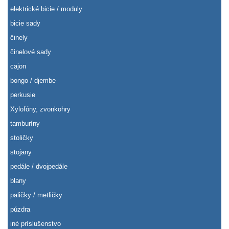
elektrické bicie / moduly
bicie sady
činely
činelové sady
cajon
bongo / djembe
perkusie
Xylofóny, zvonkohry
tamburíny
stoličky
stojany
pedále / dvojpedále
blany
paličky / metličky
púzdra
iné príslušenstvo