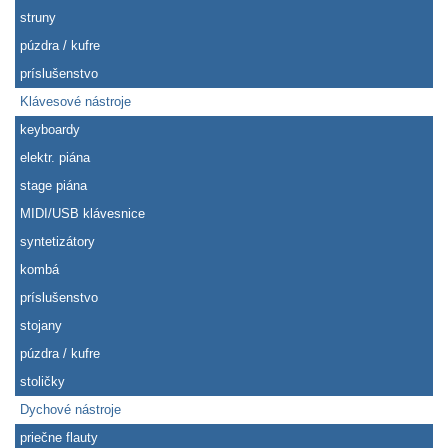
struny
púzdra / kufre
príslušenstvo
Klávesové nástroje
keyboardy
elektr. piána
stage piána
MIDI/USB klávesnice
syntetizátory
kombá
príslušenstvo
stojany
púzdra / kufre
stoličky
Dychové nástroje
priečne flauty