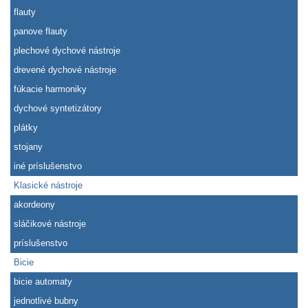
flauty
panove flauty
plechové dychové nástroje
drevené dychové nástroje
fúkacie harmoniky
dychové syntetizátory
plátky
stojany
iné príslušenstvo
Klasické nástroje
akordeony
sláčikové nástroje
príslušenstvo
Bicie
bicie automaty
jednotlivé bubny