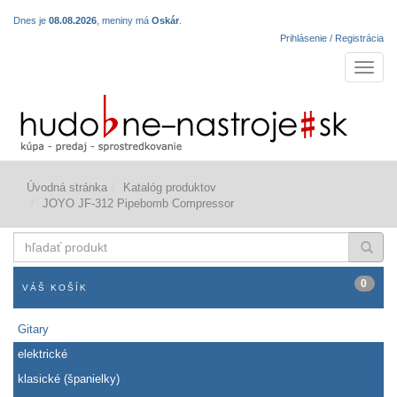
Dnes je
08.08.2026
, meniny má
Oskár
.
Prihlásenie / Registrácia
Navigá
Úvodná stránka
Katalóg produktov
JOYO JF-312 Pipebomb Compressor
hľadať
produkt
0
VÁŠ KOŠÍK
Gitary
elektrické
klasické (španielky)