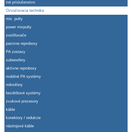
iné príslušenstvo
Ozvučovacia technika
mix. pulty
power mixpulty
zosilňovače
pasívne reproboxy
PA zostavy
subwoofery
aktívne reproboxy
mobilné PA systémy
mikrofóny
bezdrôtové systémy
zvukové procesory
káble
konektory / redukcie
nástrojové káble