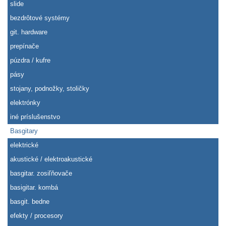
slide
bezdrôtové systémy
git. hardware
prepínače
púzdra / kufre
pásy
stojany, podnožky, stoličky
elektrónky
iné príslušenstvo
Basgitary
elektrické
akustické / elektroakustické
basgitar. zosiľňovače
basigitar. kombá
basgit. bedne
efekty / procesory