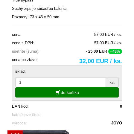
True bypass
Suchý zips je súčasťou balenia.
Rozmery: 73 x 43 x 50 mm
cena:
57,00 EUR / ks.
cena s DPH:
57,00 EUR / ks.
ušetríte (suma):
- 25,00 EUR
- 43%
cena po zľave:
32,00 EUR / ks.
sklad:
ks.
do košíka
EAN kód:
0
katalógové číslo:
výrobca:
JOYO