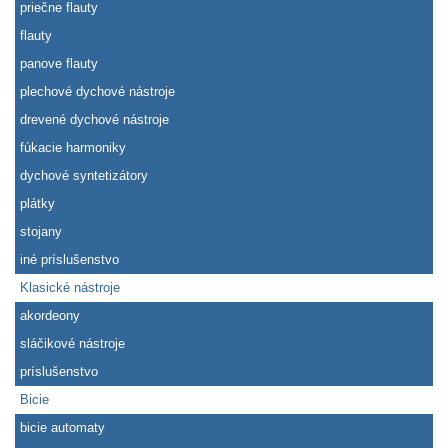
priečne flauty
flauty
panove flauty
plechové dychové nástroje
drevené dychové nástroje
fúkacie harmoniky
dychové syntetizátory
plátky
stojany
iné príslušenstvo
Klasické nástroje
akordeony
sláčikové nástroje
príslušenstvo
Bicie
bicie automaty