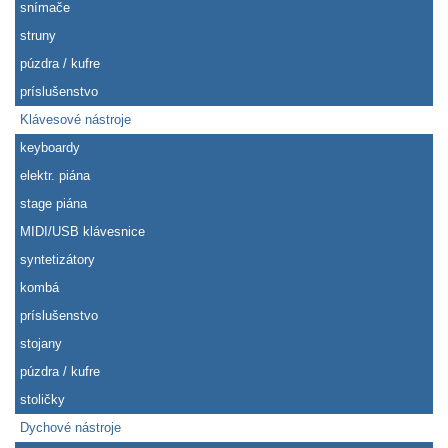
snímače
struny
púzdra / kufre
príslušenstvo
Klávesové nástroje
keyboardy
elektr. piána
stage piána
MIDI/USB klávesnice
syntetizátory
kombá
príslušenstvo
stojany
púzdra / kufre
stoličky
Dychové nástroje