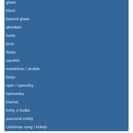
gitara
klavír
basová gitara
akordeón
husle
bicie
flauta
saxofón
mandolína / ukulele
banjo
spev / spevníky
harmonika
klarinet
knihy o hudbe
pracovné zošity
christmas song / koledy