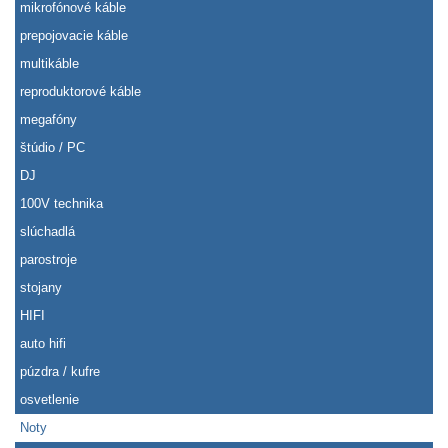
mikrofónové káble
prepojovacie káble
multikáble
reproduktorové káble
megafóny
štúdio / PC
DJ
100V technika
slúchadlá
parostroje
stojany
HIFI
auto hifi
púzdra / kufre
osvetlenie
Noty