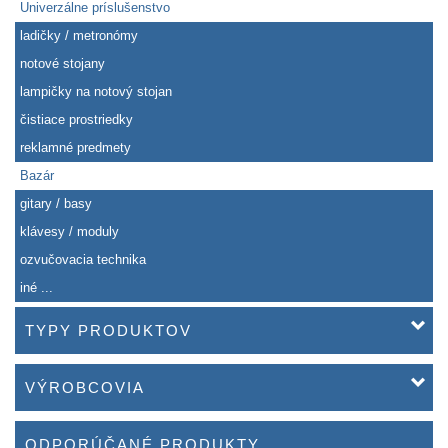
Univerzálne príslušenstvo
ladičky / metronómy
notové stojany
lampičky na notový stojan
čistiace prostriedky
reklamné predmety
Bazár
gitary / basy
klávesy / moduly
ozvučovacia technika
iné ...
TYPY PRODUKTOV
VÝROBCOVIA
ODPORÚČANÉ PRODUKTY