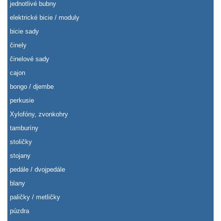
jednotlivé bubny
elektrické bicie / moduly
bicie sady
činely
činelové sady
cajon
bongo / djembe
perkusie
Xylofóny, zvonkohry
tamburíny
stoličky
stojany
pedále / dvojpedále
blany
paličky / metličky
púzdra