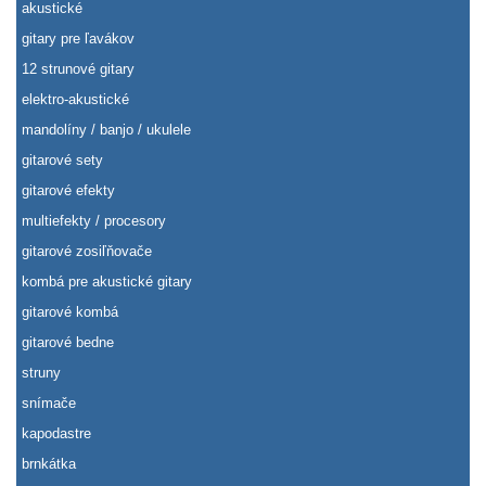
akustické
gitary pre ľavákov
12 strunové gitary
elektro-akustické
mandolíny / banjo / ukulele
gitarové sety
gitarové efekty
multiefekty / procesory
gitarové zosiľňovače
kombá pre akustické gitary
gitarové kombá
gitarové bedne
struny
snímače
kapodastre
brnkátka