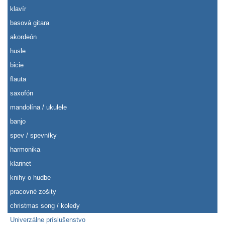
klavír
basová gitara
akordeón
husle
bicie
flauta
saxofón
mandolína / ukulele
banjo
spev / spevníky
harmonika
klarinet
knihy o hudbe
pracovné zošity
christmas song / koledy
Univerzálne príslušenstvo