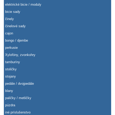
elektrické bicie / moduly
bicie sady
činely
činelové sady
cajon
bongo / djembe
perkusie
Xylofóny, zvonkohry
tamburíny
stoličky
stojany
pedále / dvojpedále
blany
paličky / metličky
púzdra
iné príslušenstvo