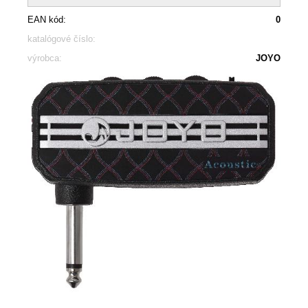
EAN kód:
0
katalógové číslo:
výrobca:
JOYO