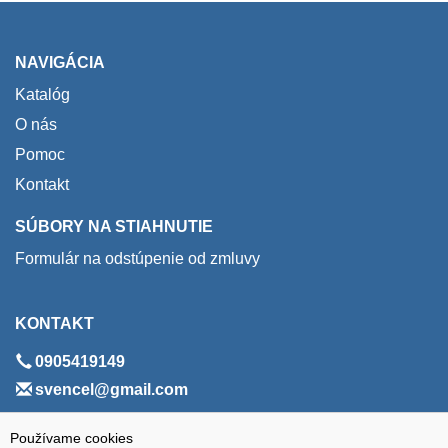
NAVIGÁCIA
Katalóg
O nás
Pomoc
Kontakt
SÚBORY NA STIAHNUTIE
Formulár na odstúpenie od zmluvy
KONTAKT
0905419149
svencel@gmail.com
ADRESA
Používame cookies