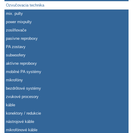
Ozvučovacia technika
mix. pulty
power mixpulty
zosilňovače
pasívne reproboxy
PA zostavy
subwoofery
aktívne reproboxy
mobilné PA systémy
mikrofóny
bezdrôtové systémy
zvukové procesory
káble
konektory / redukcie
nástrojové káble
mikrofónové káble