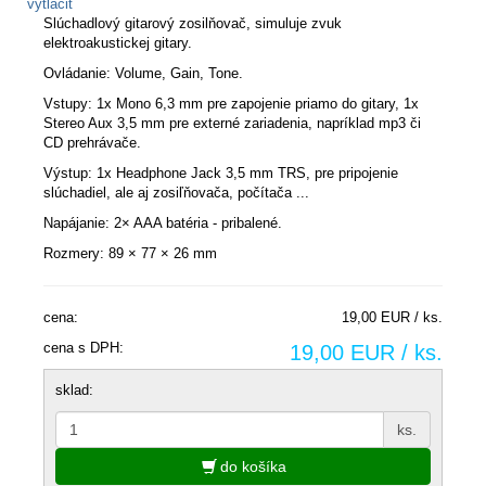
vytlačiť
Slúchadlový gitarový zosilňovač, simuluje zvuk
elektroakustickej gitary.
Ovládanie: Volume, Gain, Tone.
Vstupy: 1x Mono 6,3 mm pre zapojenie priamo do gitary, 1x
Stereo Aux 3,5 mm pre externé zariadenia, napríklad mp3 či
CD prehrávače.
Výstup: 1x Headphone Jack 3,5 mm TRS, pre pripojenie
slúchadiel, ale aj zosiľňovača, počítača ...
Napájanie: 2× AAA batéria - pribalené.
Rozmery: 89 × 77 × 26 mm
cena:
19,00 EUR / ks.
cena s DPH:
19,00 EUR / ks.
sklad:
ks.
do košíka