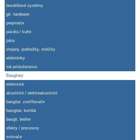
bezdrôtové systémy
git. hardware
prepínače
púzdra / kufre
pásy
stojany, podnožky, stoličky
elektrónky
iné príslušenstvo
Basgitary
elektrické
akustické / elektroakustické
basgitar. zosiľňovače
basigitar. kombá
basgit. bedne
efekty / procesory
snímače