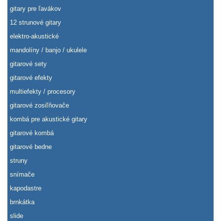
gitary pre ľavákov
12 strunové gitary
elektro-akustické
mandolíny / banjo / ukulele
gitarové sety
gitarové efekty
multiefekty / procesory
gitarové zosiľňovače
kombá pre akustické gitary
gitarové kombá
gitarové bedne
struny
snímače
kapodastre
brnkátka
slide