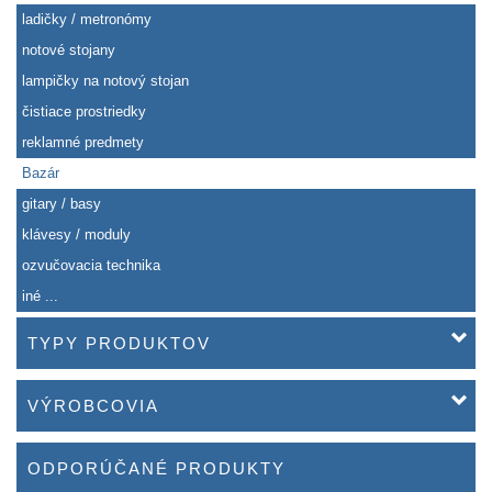
ladičky / metronómy
notové stojany
lampičky na notový stojan
čistiace prostriedky
reklamné predmety
Bazár
gitary / basy
klávesy / moduly
ozvučovacia technika
iné ...
TYPY PRODUKTOV
VÝROBCOVIA
ODPORÚČANÉ PRODUKTY