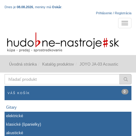
Dnes je
08.08.2026
, meniny má
Oskár
.
Prihlásenie / Registrácia
Navigá
Úvodná stránka
Katalóg produktov
JOYO JA-03 Acoustic
hľadať
produkt
0
VÁŠ KOŠÍK
Gitary
elektrické
klasické (španielky)
akustické