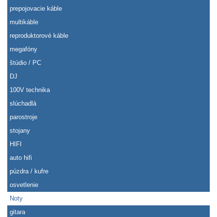
prepojovacie káble
multikáble
reproduktorové káble
megafóny
štúdio / PC
DJ
100V technika
slúchadlá
parostroje
stojany
HIFI
auto hifi
púzdra / kufre
osvetlenie
Noty
gitara