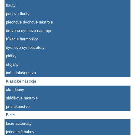
flauty
panove flauty
plechové dychové nástroje
drevené dychové nástroje
fúkacie harmoniky
dychové syntetizátory
plátky
stojany
iné príslušenstvo
Klasické nástroje
akordeony
sláčikové nástroje
príslušenstvo
Bicie
bicie automaty
jednotlivé bubny