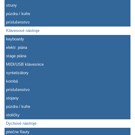
struny
púzdra / kufre
príslušenstvo
Klávesové nástroje
keyboardy
elektr. piána
stage piána
MIDI/USB klávesnice
syntetizátory
kombá
príslušenstvo
stojany
púzdra / kufre
stoličky
Dychové nástroje
priečne flauty