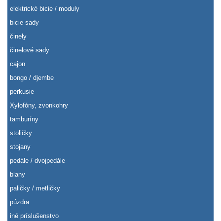
elektrické bicie / moduly
bicie sady
činely
činelové sady
cajon
bongo / djembe
perkusie
Xylofóny, zvonkohry
tamburíny
stoličky
stojany
pedále / dvojpedále
blany
paličky / metličky
púzdra
iné príslušenstvo