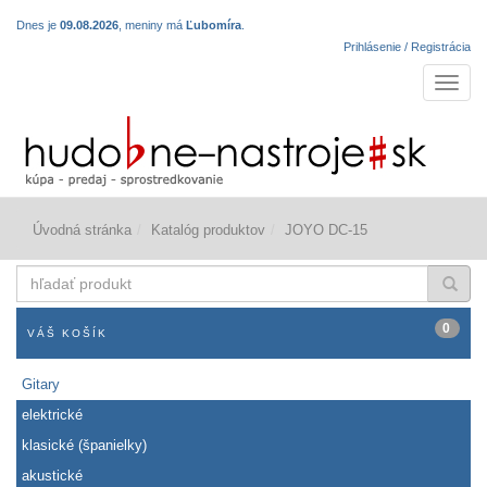
Dnes je
09.08.2026
, meniny má
Ľubomíra
.
Prihlásenie / Registrácia
Navigá
Úvodná stránka
Katalóg produktov
JOYO DC-15
hľadať
produkt
0
VÁŠ KOŠÍK
Gitary
elektrické
klasické (španielky)
akustické