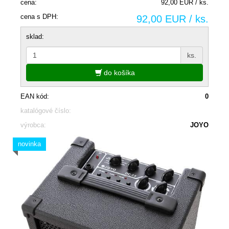
cena:
92,00 EUR / ks.
cena s DPH:
92,00 EUR / ks.
sklad:
ks.
do košíka
EAN kód:
0
katalógové číslo:
výrobca:
JOYO
novinka