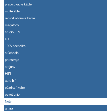
prepojovacie káble
multikáble
reproduktorové káble
megafóny
štúdio / PC
DJ
100V technika
slúchadlá
parostroje
stojany
HIFI
auto hifi
púzdra / kufre
osvetlenie
Noty
gitara