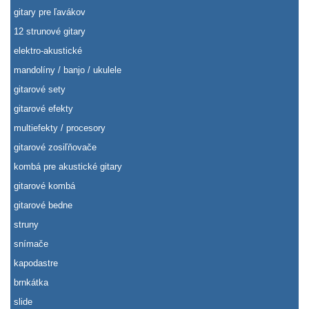
gitary pre ľavákov
12 strunové gitary
elektro-akustické
mandolíny / banjo / ukulele
gitarové sety
gitarové efekty
multiefekty / procesory
gitarové zosiľňovače
kombá pre akustické gitary
gitarové kombá
gitarové bedne
struny
snímače
kapodastre
brnkátka
slide