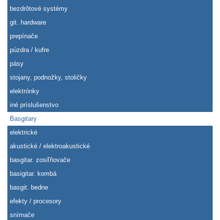
bezdrôtové systémy
git. hardware
prepínače
púzdra / kufre
pásy
stojany, podnožky, stoličky
elektrónky
iné príslušenstvo
Basgitary
elektrické
akustické / elektroakustické
basgitar. zosiľňovače
basigitar. kombá
basgit. bedne
efekty / procesory
snímače