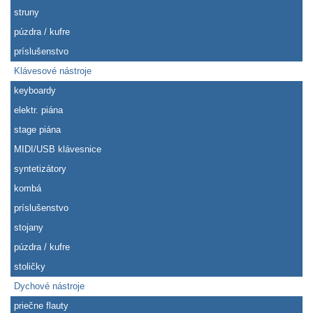
struny
púzdra / kufre
príslušenstvo
Klávesové nástroje
keyboardy
elektr. piána
stage piána
MIDI/USB klávesnice
syntetizátory
kombá
príslušenstvo
stojany
púzdra / kufre
stoličky
Dychové nástroje
priečne flauty