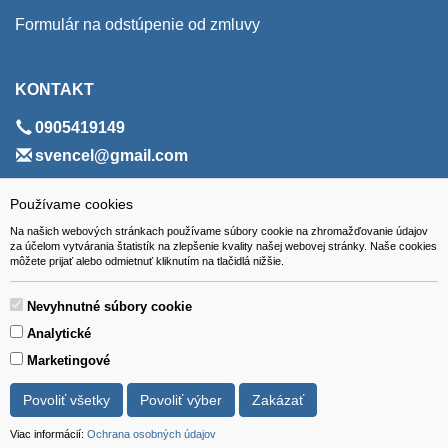
Formulár na odstúpenie od zmluvy
KONTAKT
0905419149
svencel@gmail.com
ADRESA
Používame cookies
Na našich webových stránkach používame súbory cookie na zhromažďovanie údajov
VEST - tech s.r.o.
za účelom vytvárania štatistík na zlepšenie kvality našej webovej stránky. Naše cookies
môžete prijať alebo odmietnuť kliknutím na tlačidlá nižšie.
Hviezdoslavova 280/6, 965 01 Žiar nad Hronom
Slovakia (Slovak Republic)
Nevyhnutné súbory cookie
Analytické
Marketingové
Povoliť všetky
Povoliť výber
Zakázať
Všetky ceny sú uvádzané vrátane DPH.
© 2018 GIBOX, s.r.o. • Generuje redakčný systém YGScms •
Viac informácií:
Ochrana osobných údajov