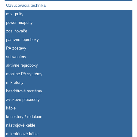
Ozvučovacia technika
mix. pulty
power mixpulty
zosilňovače
pasívne reproboxy
PA zostavy
subwoofery
aktívne reproboxy
mobilné PA systémy
mikrofóny
bezdrôtové systémy
zvukové procesory
káble
konektory / redukcie
nástrojové káble
mikrofónové káble