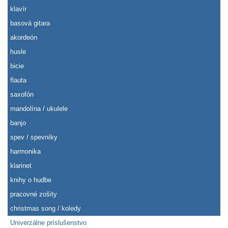
klavír
basová gitara
akordeón
husle
bicie
flauta
saxofón
mandolína / ukulele
banjo
spev / spevníky
harmonika
klarinet
knihy o hudbe
pracovné zošity
christmas song / koledy
Univerzálne príslušenstvo