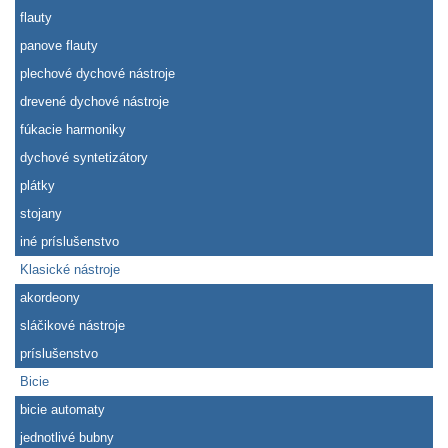
flauty
panove flauty
plechové dychové nástroje
drevené dychové nástroje
fúkacie harmoniky
dychové syntetizátory
plátky
stojany
iné príslušenstvo
Klasické nástroje
akordeony
sláčikové nástroje
príslušenstvo
Bicie
bicie automaty
jednotlivé bubny