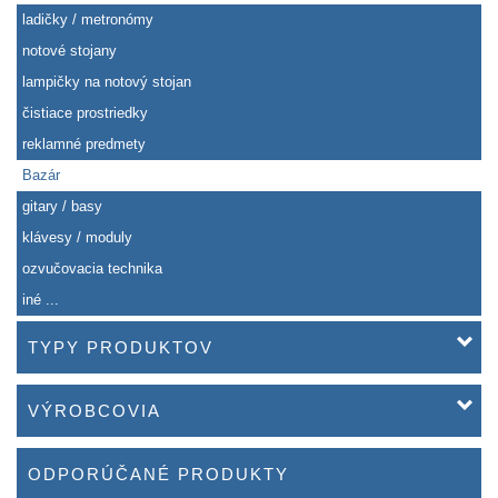
ladičky / metronómy
notové stojany
lampičky na notový stojan
čistiace prostriedky
reklamné predmety
Bazár
gitary / basy
klávesy / moduly
ozvučovacia technika
iné ...
TYPY PRODUKTOV
VÝROBCOVIA
ODPORÚČANÉ PRODUKTY