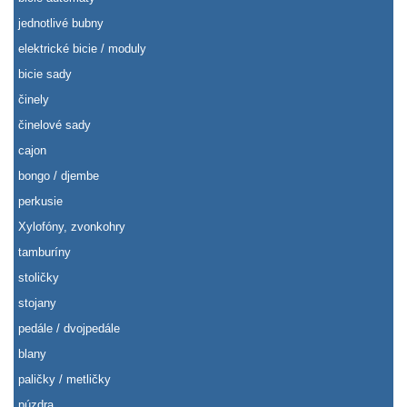
jednotlivé bubny
elektrické bicie / moduly
bicie sady
činely
činelové sady
cajon
bongo / djembe
perkusie
Xylofóny, zvonkohry
tamburíny
stoličky
stojany
pedále / dvojpedále
blany
paličky / metličky
púzdra