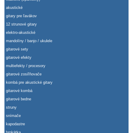
akustické
gitary pre ľavákov
12 strunové gitary
elektro-akustické
mandolíny / banjo / ukulele
gitarové sety
gitarové efekty
multiefekty / procesory
gitarové zosiľňovače
kombá pre akustické gitary
gitarové kombá
gitarové bedne
struny
snímače
kapodastre
brnkátka