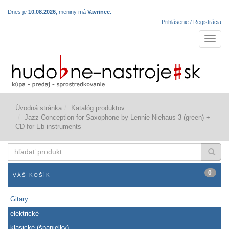
Dnes je
10.08.2026
, meniny má
Vavrinec
.
Prihlásenie / Registrácia
Navigá
Úvodná stránka
Katalóg produktov
Jazz Conception for Saxophone by Lennie Niehaus 3 (green) +
CD for Eb instruments
hľadať
produkt
0
VÁŠ KOŠÍK
Gitary
elektrické
klasické (španielky)