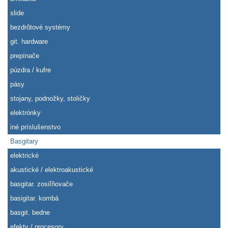
slide
bezdrôtové systémy
git. hardware
prepínače
púzdra / kufre
pásy
stojany, podnožky, stoličky
elektrónky
iné príslušenstvo
Basgitary
elektrické
akustické / elektroakustické
basgitar. zosiľňovače
basigitar. kombá
basgit. bedne
efekty / procesory