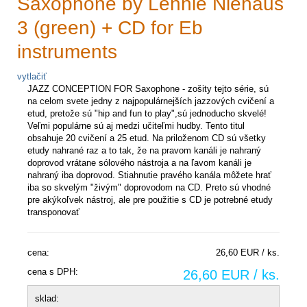
Saxophone by Lennie Niehaus
3 (green) + CD for Eb
instruments
vytlačiť
JAZZ CONCEPTION FOR Saxophone - zošity tejto série, sú
na celom svete jedny z najpopulárnejších jazzových cvičení a
etud, pretože sú "hip and fun to play",sú jednoducho skvelé!
Veľmi populárne sú aj medzi učiteľmi hudby. Tento titul
obsahuje 20 cvičení a 25 etud. Na priloženom CD sú všetky
etudy nahrané raz a to tak, že na pravom kanáli je nahraný
doprovod vrátane sólového nástroja a na ľavom kanáli je
nahraný iba doprovod. Stiahnutie pravého kanála môžete hrať
iba so skvelým "živým" doprovodom na CD. Preto sú vhodné
pre akýkoľvek nástroj, ale pre použitie s CD je potrebné etudy
transponovať
cena:
26,60 EUR / ks.
cena s DPH:
26,60 EUR / ks.
sklad: