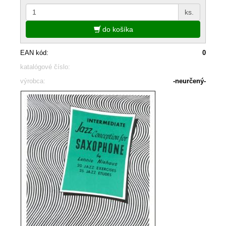
ks.
do košíka
EAN kód:
0
katalógové číslo:
výrobca:
-neurčený-