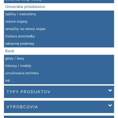
Univerzálne príslušenstvo
ladičky / metronómy
notové stojany
lampičky na notový stojan
čistiace prostriedky
reklamné predmety
Bazár
gitary / basy
klávesy / moduly
ozvučovacia technika
iné ...
TYPY PRODUKTOV
VÝROBCOVIA