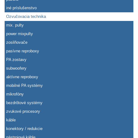
iné príslušenstvo
Ozvučovacia technika
mix. pulty
power mixpulty
zosilňovače
pasívne reproboxy
PA zostavy
subwoofery
aktívne reproboxy
mobilné PA systémy
mikrofóny
bezdrôtové systémy
zvukové procesory
káble
konektory / redukcie
nástrojové káble