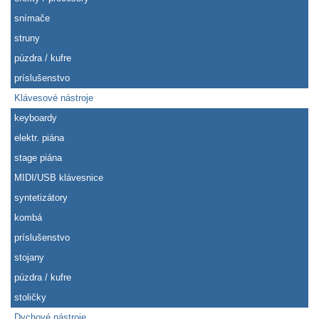
snímače
struny
púzdra / kufre
príslušenstvo
Klávesové nástroje
keyboardy
elektr. piána
stage piána
MIDI/USB klávesnice
syntetizátory
kombá
príslušenstvo
stojany
púzdra / kufre
stoličky
Dychové nástroje