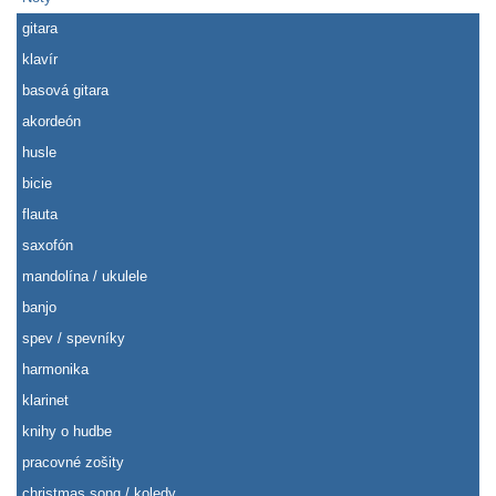
gitara
klavír
basová gitara
akordeón
husle
bicie
flauta
saxofón
mandolína / ukulele
banjo
spev / spevníky
harmonika
klarinet
knihy o hudbe
pracovné zošity
christmas song / koledy