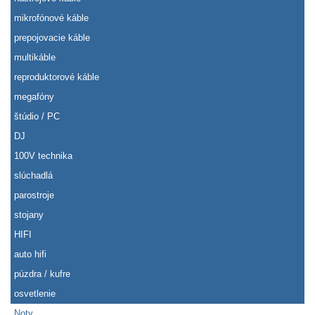
mikrofónové káble
prepojovacie káble
multikáble
reproduktorové káble
megafóny
štúdio / PC
DJ
100V technika
slúchadlá
parostroje
stojany
HIFI
auto hifi
púzdra / kufre
osvetlenie
Noty