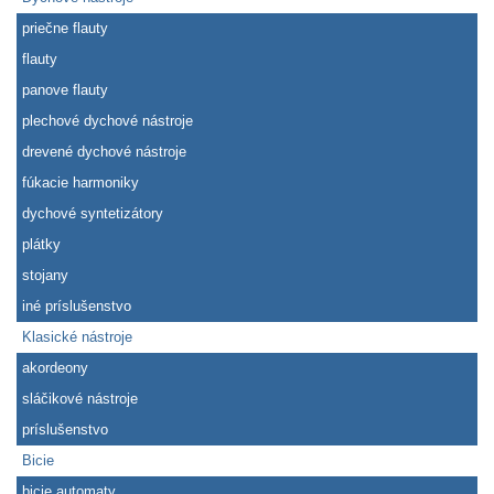
priečne flauty
flauty
panove flauty
plechové dychové nástroje
drevené dychové nástroje
fúkacie harmoniky
dychové syntetizátory
plátky
stojany
iné príslušenstvo
Klasické nástroje
akordeony
sláčikové nástroje
príslušenstvo
Bicie
bicie automaty