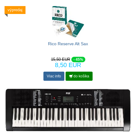
výpredaj
Rico Reserve Alt Sax
15,50 EUR
- 45%
8,50 EUR
Viac info
do košíka