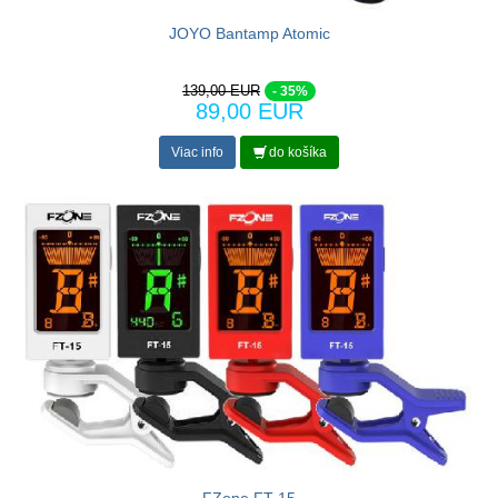
JOYO Bantamp Atomic
139,00 EUR
- 35%
89,00 EUR
Viac info
do košíka
FZone FT-15