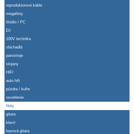
reproduktorové káble
megafóny
štúdio / PC
DJ
100V technika
slúchadlá
parostroje
stojany
HIFI
auto hifi
púzdra / kufre
osvetlenie
Noty
gitara
klavír
basová gitara