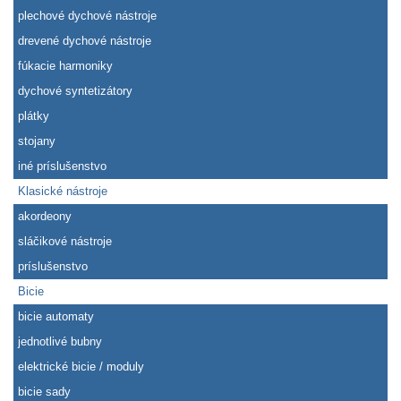
plechové dychové nástroje
drevené dychové nástroje
fúkacie harmoniky
dychové syntetizátory
plátky
stojany
iné príslušenstvo
Klasické nástroje
akordeony
sláčikové nástroje
príslušenstvo
Bicie
bicie automaty
jednotlivé bubny
elektrické bicie / moduly
bicie sady