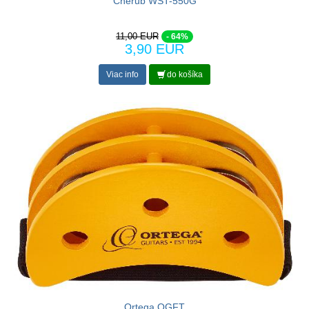
Cherub WST-550G
11,00 EUR
- 64%
3,90 EUR
Viac info
do košíka
Ortega OGFT