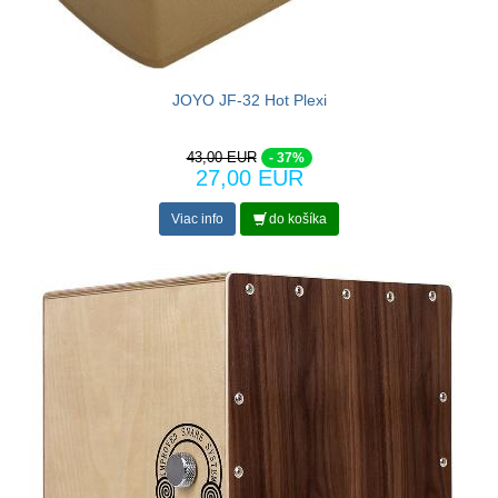
JOYO JF-32 Hot Plexi
43,00 EUR
- 37%
27,00 EUR
Viac info
do košíka