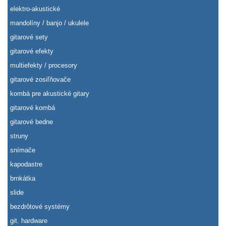
elektro-akustické
mandolíny / banjo / ukulele
gitarové sety
gitarové efekty
multiefekty / procesory
gitarové zosiľňovače
kombá pre akustické gitary
gitarové kombá
gitarové bedne
struny
snímače
kapodastre
brnkátka
slide
bezdrôtové systémy
git. hardware