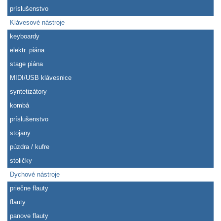
príslušenstvo
Klávesové nástroje
keyboardy
elektr. piána
stage piána
MIDI/USB klávesnice
syntetizátory
kombá
príslušenstvo
stojany
púzdra / kufre
stoličky
Dychové nástroje
priečne flauty
flauty
panove flauty