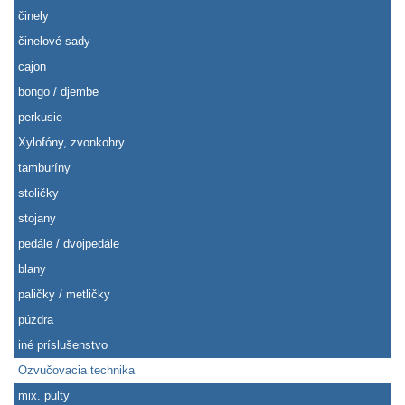
činely
činelové sady
cajon
bongo / djembe
perkusie
Xylofóny, zvonkohry
tamburíny
stoličky
stojany
pedále / dvojpedále
blany
paličky / metličky
púzdra
iné príslušenstvo
Ozvučovacia technika
mix. pulty