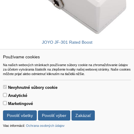
JOYO JF-301 Rated Boost
Používame cookies
54,00 EUR
- 18%
44,00 EUR
Na našich webových stránkach používame súbory cookie na zhromažďovanie údajov
za účelom vytvárania štatistík na zlepšenie kvality našej webovej stránky. Naše cookies
Viac info
do košíka
môžete prijať alebo odmietnuť kliknutím na tlačidlá nižšie.
Nevyhnutné súbory cookie
Analytické
Marketingové
NAVIGÁCIA
Katalóg
Povoliť všetky
Povoliť výber
Zakázať
O nás
Viac informácií:
Ochrana osobných údajov
Pomoc