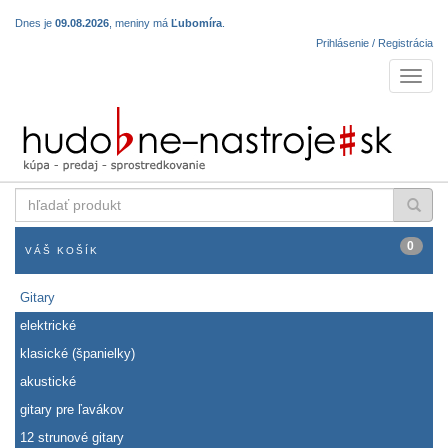
Dnes je
09.08.2026
, meniny má
Ľubomíra
.
Prihlásenie / Registrácia
Navigá
hľadať
produkt
0
VÁŠ KOŠÍK
Gitary
elektrické
klasické (španielky)
akustické
gitary pre ľavákov
12 strunové gitary