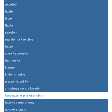
akordeón
husle
bicie
flauta
saxofón
mandolína / ukulele
banjo
spev / spevníky
harmonika
klarinet
knihy o hudbe
pracovné zošity
christmas song / koledy
Univerzálne príslušenstvo
ladičky / metronómy
notové stojany