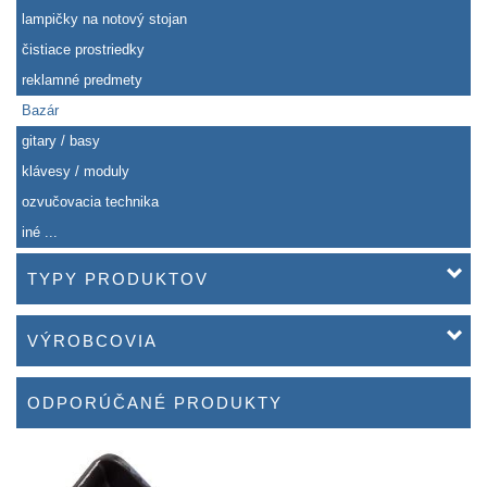
lampičky na notový stojan
čistiace prostriedky
reklamné predmety
Bazár
gitary / basy
klávesy / moduly
ozvučovacia technika
iné ...
TYPY PRODUKTOV
VÝROBCOVIA
ODPORÚČANÉ PRODUKTY