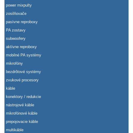
power mixpulty
zosilňovače
pasívne reproboxy
PA zostavy
subwoofery
aktívne reproboxy
mobilné PA systémy
mikrofóny
bezdrôtové systémy
zvukové procesory
káble
konektory / redukcie
nástrojové káble
mikrofónové káble
prepojovacie káble
multikáble