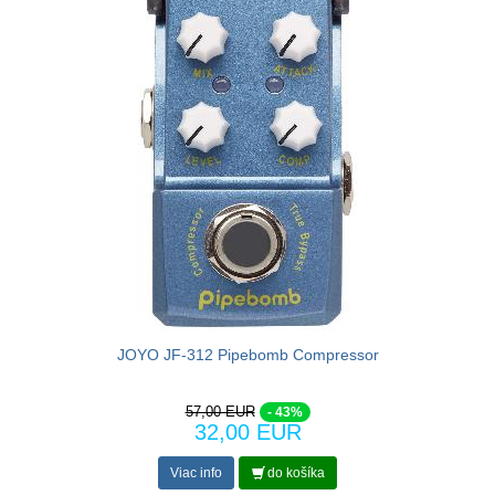
JOYO JF-312 Pipebomb Compressor
57,00 EUR
- 43%
32,00 EUR
Viac info
do košíka