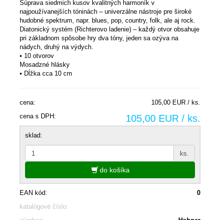
Súprava siedmich kusov kvalitných harmoník v
najpoužívanejších tóninách – univerzálne nástroje pre široké
hudobné spektrum, napr. blues, pop, country, folk, ale aj rock.
Diatonický systém (Richterovo ladenie) – každý otvor obsahuje
pri základnom spôsobe hry dva tóny, jeden sa ozýva na
nádych, druhý na výdych.
• 10 otvorov
Mosadzné hlásky
• Dĺžka cca 10 cm
cena:
105,00 EUR / ks.
cena s DPH:
105,00 EUR / ks.
sklad:
ks.
do košíka
EAN kód:
0
katalógové číslo: