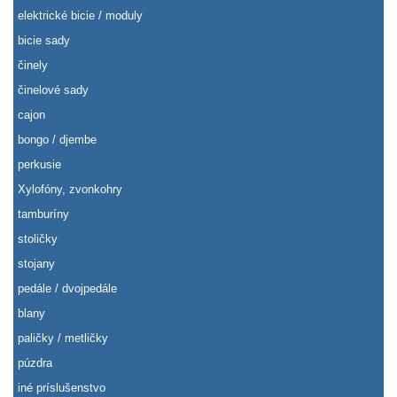
elektrické bicie / moduly
bicie sady
činely
činelové sady
cajon
bongo / djembe
perkusie
Xylofóny, zvonkohry
tamburíny
stoličky
stojany
pedále / dvojpedále
blany
paličky / metličky
púzdra
iné príslušenstvo