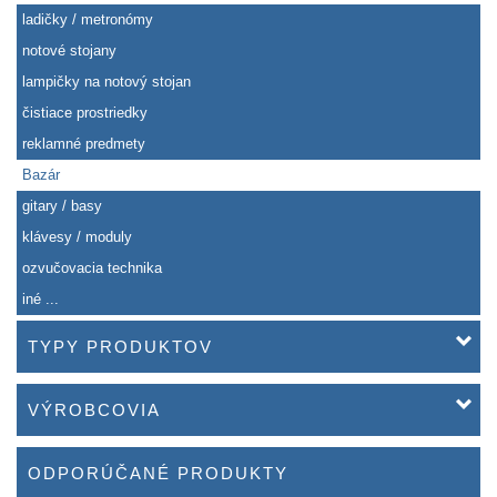
ladičky / metronómy
notové stojany
lampičky na notový stojan
čistiace prostriedky
reklamné predmety
Bazár
gitary / basy
klávesy / moduly
ozvučovacia technika
iné ...
TYPY PRODUKTOV
VÝROBCOVIA
ODPORÚČANÉ PRODUKTY