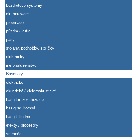
bezdrôtové systémy
git. hardware
prepínače
púzdra / kufre
pásy
stojany, podnožky, stoličky
elektrónky
iné príslušenstvo
Basgitary
elektrické
akustické / elektroakustické
basgitar. zosiľňovače
basigitar. kombá
basgit. bedne
efekty / procesory
snímače