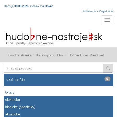
Dnes je
08.08.2026
, meniny má
Oskár
.
Prihlásenie / Registrácia
Navigá
Úvodná stránka
Katalóg produktov
Hohner Blues Band Set
hľadať
produkt
0
VÁŠ KOŠÍK
Gitary
elektrické
klasické (španielky)
akustické