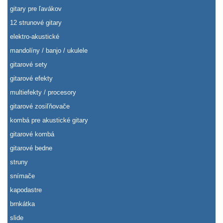
gitary pre ľavákov
12 strunové gitary
elektro-akustické
mandolíny / banjo / ukulele
gitarové sety
gitarové efekty
multiefekty / procesory
gitarové zosiľňovače
kombá pre akustické gitary
gitarové kombá
gitarové bedne
struny
snímače
kapodastre
brnkátka
slide