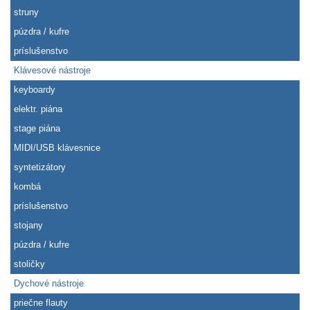
struny
púzdra / kufre
príslušenstvo
Klávesové nástroje
keyboardy
elektr. piána
stage piána
MIDI/USB klávesnice
syntetizátory
kombá
príslušenstvo
stojany
púzdra / kufre
stoličky
Dychové nástroje
priečne flauty