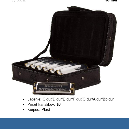
výrobca:
Hohner
Ladenie: C dur/D dur/E dur/F dur/G dur/A dur/Bb dur
Počet kanálikov: 10
Korpus: Plast