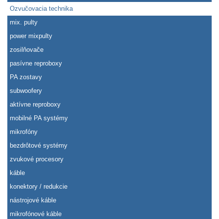
Ozvučovacia technika
mix. pulty
power mixpulty
zosilňovače
pasívne reproboxy
PA zostavy
subwoofery
aktívne reproboxy
mobilné PA systémy
mikrofóny
bezdrôtové systémy
zvukové procesory
káble
konektory / redukcie
nástrojové káble
mikrofónové káble