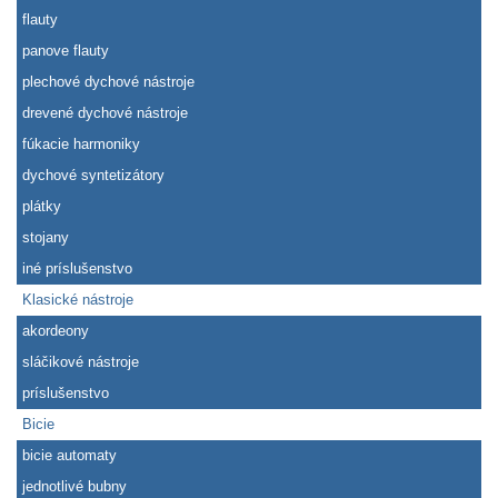
flauty
panove flauty
plechové dychové nástroje
drevené dychové nástroje
fúkacie harmoniky
dychové syntetizátory
plátky
stojany
iné príslušenstvo
Klasické nástroje
akordeony
sláčikové nástroje
príslušenstvo
Bicie
bicie automaty
jednotlivé bubny