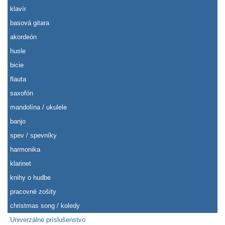
klavír
basová gitara
akordeón
husle
bicie
flauta
saxofón
mandolína / ukulele
banjo
spev / spevníky
harmonika
klarinet
knihy o hudbe
pracovné zošity
christmas song / koledy
Univerzálne príslušenstvo