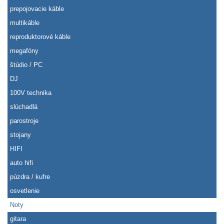
prepojovacie káble
multikáble
reproduktorové káble
megafóny
štúdio / PC
DJ
100V technika
slúchadlá
parostroje
stojany
HIFI
auto hifi
púzdra / kufre
osvetlenie
Noty
gitara