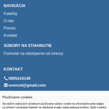
NAVIGÁCIA
Katalóg
O nás
Pomoc
Kontakt
SÚBORY NA STIAHNUTIE
Formulár na odstúpenie od zmluvy
KONTAKT
0905419149
svencel@gmail.com
ADRESA
Používame cookies
Na našich webových stránkach používame súbory cookie na zhromažďovanie údajov
VEST - tech s.r.o.
za účelom vytvárania štatistík na zlepšenie kvality našej webovej stránky. Naše cookies