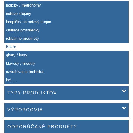
ladičky / metronómy
notové stojany
lampičky na notový stojan
čistiace prostriedky
reklamné predmety
Bazár
gitary / basy
klávesy / moduly
ozvučovacia technika
iné ...
TYPY PRODUKTOV
VÝROBCOVIA
ODPORÚČANÉ PRODUKTY