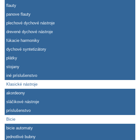
flauty
panove flauty
plechové dychové nástroje
drevené dychové nástroje
fúkacie harmoniky
dychové syntetizátory
plátky
stojany
iné príslušenstvo
Klasické nástroje
akordeony
sláčikové nástroje
príslušenstvo
Bicie
bicie automaty
jednotlivé bubny