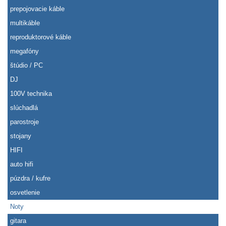
prepojovacie káble
multikáble
reproduktorové káble
megafóny
štúdio / PC
DJ
100V technika
slúchadlá
parostroje
stojany
HIFI
auto hifi
púzdra / kufre
osvetlenie
Noty
gitara