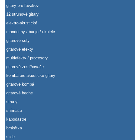
gitary pre ľavákov
12 strunové gitary
elektro-akustické
mandolíny / banjo / ukulele
gitarové sety
gitarové efekty
multiefekty / procesory
gitarové zosiľňovače
kombá pre akustické gitary
gitarové kombá
gitarové bedne
struny
snímače
kapodastre
brnkátka
slide