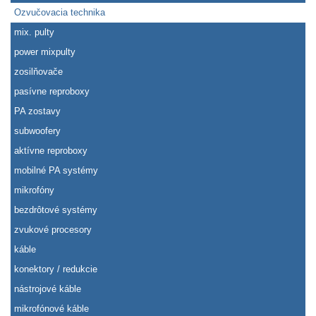
Ozvučovacia technika
mix. pulty
power mixpulty
zosilňovače
pasívne reproboxy
PA zostavy
subwoofery
aktívne reproboxy
mobilné PA systémy
mikrofóny
bezdrôtové systémy
zvukové procesory
káble
konektory / redukcie
nástrojové káble
mikrofónové káble