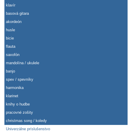
klavír
basová gitara
akordeón
husle
bicie
flauta
saxofón
mandolína / ukulele
banjo
spev / spevníky
harmonika
klarinet
knihy o hudbe
pracovné zošity
christmas song / koledy
Univerzálne príslušenstvo