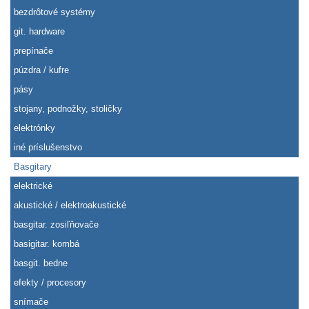
bezdrôtové systémy
git. hardware
prepínače
púzdra / kufre
pásy
stojany, podnožky, stoličky
elektrónky
iné príslušenstvo
Basgitary
elektrické
akustické / elektroakustické
basgitar. zosiľňovače
basigitar. kombá
basgit. bedne
efekty / procesory
snímače