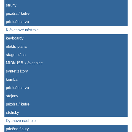
struny
púzdra / kufre
príslušenstvo
Klávesové nástroje
keyboardy
elektr. piána
stage piána
MIDI/USB klávesnice
syntetizátory
kombá
príslušenstvo
stojany
púzdra / kufre
stoličky
Dychové nástroje
priečne flauty