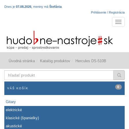
Dnes je
07.08.2026
, meniny má
Štefánia
.
Prihlásenie / Registrácia
Navigá
Úvodná stránka
Katalóg produktov
Hercules DS-510B
hľadať
produkt
0
VÁŠ KOŠÍK
Gitary
elektrické
klasické (španielky)
akustické