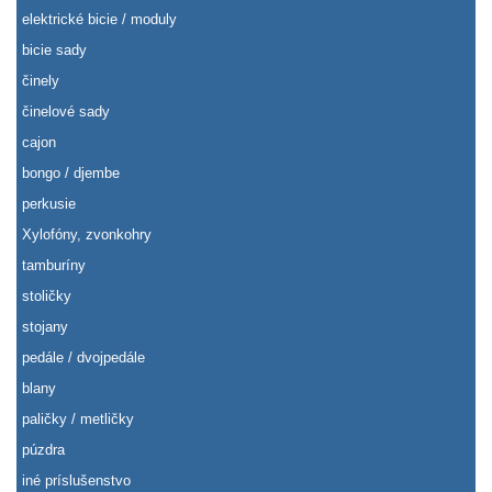
elektrické bicie / moduly
bicie sady
činely
činelové sady
cajon
bongo / djembe
perkusie
Xylofóny, zvonkohry
tamburíny
stoličky
stojany
pedále / dvojpedále
blany
paličky / metličky
púzdra
iné príslušenstvo