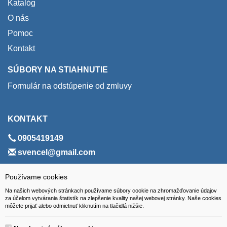
Katalóg
O nás
Pomoc
Kontakt
SÚBORY NA STIAHNUTIE
Formulár na odstúpenie od zmluvy
KONTAKT
0905419149
svencel@gmail.com
ADRESA
Používame cookies
Na našich webových stránkach používame súbory cookie na zhromažďovanie údajov
VEST - tech s.r.o.
za účelom vytvárania štatistík na zlepšenie kvality našej webovej stránky. Naše cookies
môžete prijať alebo odmietnuť kliknutím na tlačidlá nižšie.
Hviezdoslavova 280/6, 965 01 Žiar nad Hronom
Slovakia (Slovak Republic)