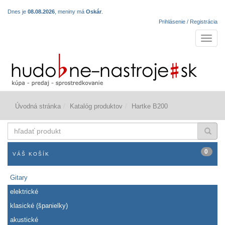
Dnes je
08.08.2026
, meniny má
Oskár
.
Prihlásenie / Registrácia
Navigá
Úvodná stránka
Katalóg produktov
Hartke B200
hľadať
produkt
0
VÁŠ KOŠÍK
Gitary
elektrické
klasické (španielky)
akustické