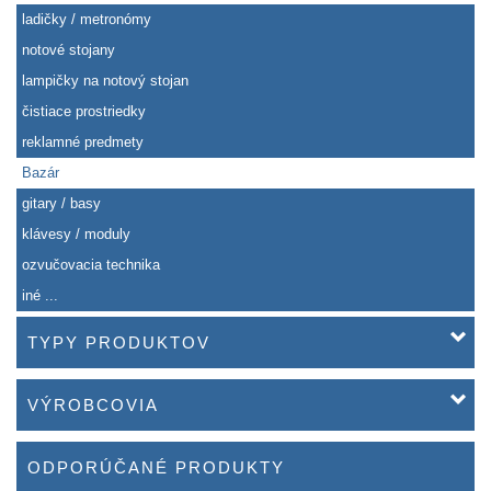
ladičky / metronómy
notové stojany
lampičky na notový stojan
čistiace prostriedky
reklamné predmety
Bazár
gitary / basy
klávesy / moduly
ozvučovacia technika
iné ...
TYPY PRODUKTOV
VÝROBCOVIA
ODPORÚČANÉ PRODUKTY