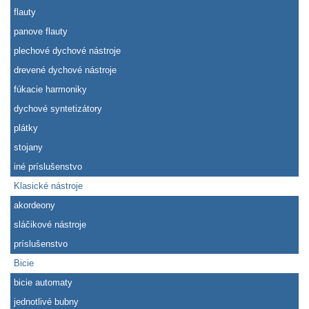
flauty
panove flauty
plechové dychové nástroje
drevené dychové nástroje
fúkacie harmoniky
dychové syntetizátory
plátky
stojany
iné príslušenstvo
Klasické nástroje
akordeony
sláčikové nástroje
príslušenstvo
Bicie
bicie automaty
jednotlivé bubny