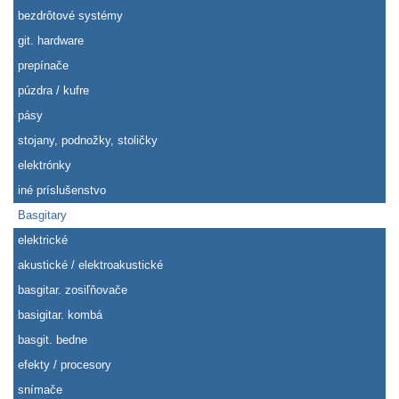
bezdrôtové systémy
git. hardware
prepínače
púzdra / kufre
pásy
stojany, podnožky, stoličky
elektrónky
iné príslušenstvo
Basgitary
elektrické
akustické / elektroakustické
basgitar. zosiľňovače
basigitar. kombá
basgit. bedne
efekty / procesory
snímače