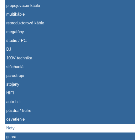
prepojovacie káble
multikáble
reproduktorové káble
megafóny
štúdio / PC
DJ
100V technika
slúchadlá
parostroje
stojany
HIFI
auto hifi
púzdra / kufre
osvetlenie
Noty
gitara