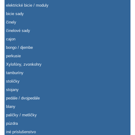
elektrické bicie / moduly
bicie sady
činely
činelové sady
cajon
bongo / djembe
perkusie
Xylofóny, zvonkohry
tamburíny
stoličky
stojany
pedále / dvojpedále
blany
paličky / metličky
púzdra
iné príslušenstvo