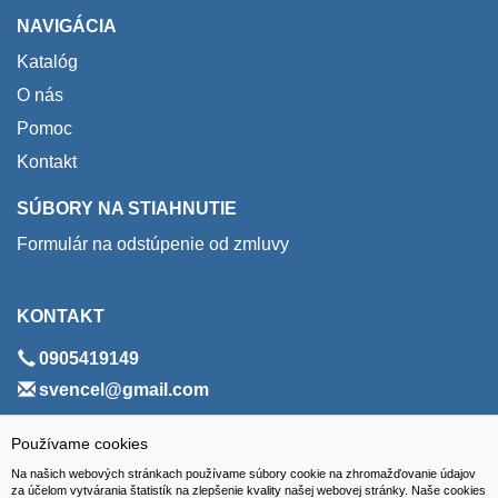
NAVIGÁCIA
Katalóg
O nás
Pomoc
Kontakt
SÚBORY NA STIAHNUTIE
Formulár na odstúpenie od zmluvy
KONTAKT
0905419149
svencel@gmail.com
ADRESA
Používame cookies
Na našich webových stránkach používame súbory cookie na zhromažďovanie údajov
VEST - tech s.r.o.
za účelom vytvárania štatistík na zlepšenie kvality našej webovej stránky. Naše cookies