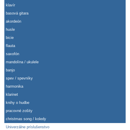
klavír
basová gitara
akordeón
husle
bicie
flauta
saxofón
mandolína / ukulele
banjo
spev / spevníky
harmonika
klarinet
knihy o hudbe
pracovné zošity
christmas song / koledy
Univerzálne príslušenstvo