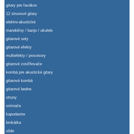
gitary pre ľavákov
12 strunové gitary
elektro-akustické
mandolíny / banjo / ukulele
gitarové sety
gitarové efekty
multiefekty / procesory
gitarové zosiľňovače
kombá pre akustické gitary
gitarové kombá
gitarové bedne
struny
snímače
kapodastre
brnkátka
slide