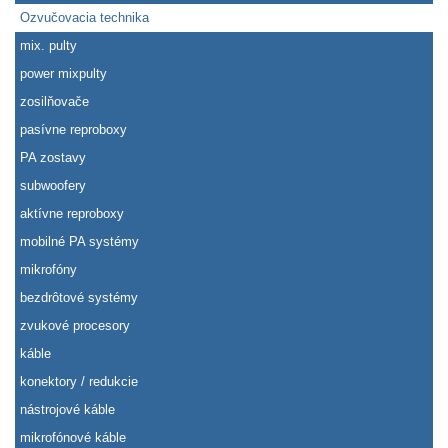
Ozvučovacia technika
mix. pulty
power mixpulty
zosilňovače
pasívne reproboxy
PA zostavy
subwoofery
aktívne reproboxy
mobilné PA systémy
mikrofóny
bezdrôtové systémy
zvukové procesory
káble
konektory / redukcie
nástrojové káble
mikrofónové káble