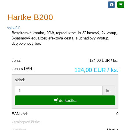
Hartke B200
vytlačiť
Basgitarové kombo, 20W, reproduktor: 1x 8" basový, 2x vstup,
3-pásmový equalizer, efektová cesta, slúchadlový výstup,
dvojpolohový box
cena:
124,00 EUR / ks.
cena s DPH:
124,00 EUR / ks.
sklad:
ks.
do košíka
EAN kód:
0
katalógové číslo: