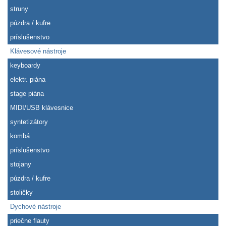
struny
púzdra / kufre
príslušenstvo
Klávesové nástroje
keyboardy
elektr. piána
stage piána
MIDI/USB klávesnice
syntetizátory
kombá
príslušenstvo
stojany
púzdra / kufre
stoličky
Dychové nástroje
priečne flauty