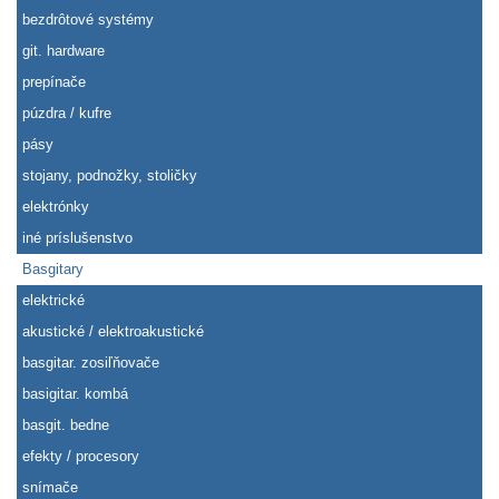
bezdrôtové systémy
git. hardware
prepínače
púzdra / kufre
pásy
stojany, podnožky, stoličky
elektrónky
iné príslušenstvo
Basgitary
elektrické
akustické / elektroakustické
basgitar. zosiľňovače
basigitar. kombá
basgit. bedne
efekty / procesory
snímače