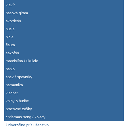
klavír
basová gitara
akordeón
husle
bicie
flauta
saxofón
mandolína / ukulele
banjo
spev / spevníky
harmonika
klarinet
knihy o hudbe
pracovné zošity
christmas song / koledy
Univerzálne príslušenstvo