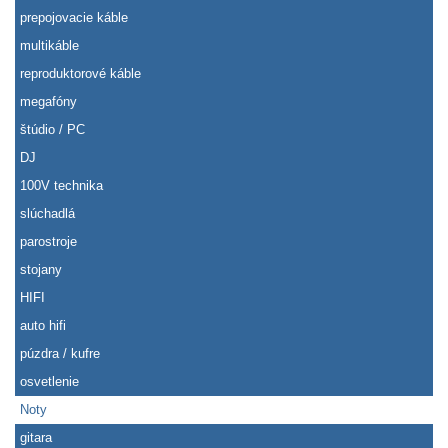
prepojovacie káble
multikáble
reproduktorové káble
megafóny
štúdio / PC
DJ
100V technika
slúchadlá
parostroje
stojany
HIFI
auto hifi
púzdra / kufre
osvetlenie
Noty
gitara