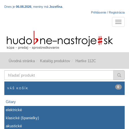
Dnes je
06.08.2026
, meniny má
Jozefína
.
Prihlásenie / Registrácia
Navigá
Úvodná stránka
Katalóg produktov
Hartke 112C
hľadať
produkt
0
VÁŠ KOŠÍK
Gitary
elektrické
klasické (španielky)
akustické