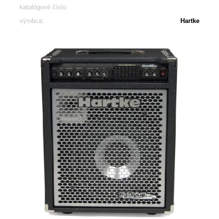
katalógové číslo:
výrobca:
Hartke