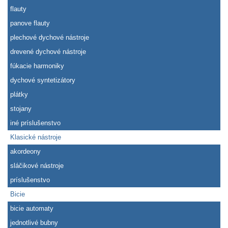
flauty
panove flauty
plechové dychové nástroje
drevené dychové nástroje
fúkacie harmoniky
dychové syntetizátory
plátky
stojany
iné príslušenstvo
Klasické nástroje
akordeony
sláčikové nástroje
príslušenstvo
Bicie
bicie automaty
jednotlivé bubny