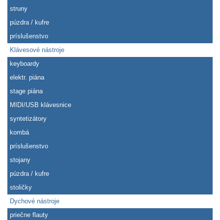
struny
púzdra / kufre
príslušenstvo
Klávesové nástroje
keyboardy
elektr. piána
stage piána
MIDI/USB klávesnice
syntetizátory
kombá
príslušenstvo
stojany
púzdra / kufre
stoličky
Dychové nástroje
priečne flauty