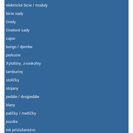
elektrické bicie / moduly
bicie sady
činely
činelové sady
cajon
bongo / djembe
perkusie
Xylofóny, zvonkohry
tamburíny
stoličky
stojany
pedále / dvojpedále
blany
paličky / metličky
púzdra
iné príslušenstvo