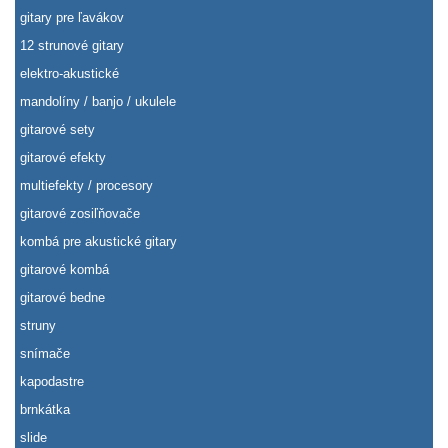
gitary pre ľavákov
12 strunové gitary
elektro-akustické
mandolíny / banjo / ukulele
gitarové sety
gitarové efekty
multiefekty / procesory
gitarové zosiľňovače
kombá pre akustické gitary
gitarové kombá
gitarové bedne
struny
snímače
kapodastre
brnkátka
slide