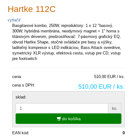
Hartke 112C
vytlačiť
Basgitarové kombo, 250W, reproduktory: 1 x 12 "basový,
300W, hybridná membrána, neodymový magnet + 1" horna s
titánovým driverom, predzosilňovač: 7-pásmový grafický EQ,
obvod Hartke Shape, otočné ovládače pre basy a výšky,
laditeľný kompresor s LED indikáciou, Bass Attack overdrive,
symetrický XLR výstup, efektová cesta, vstup pre CD, vstup
pre footswitch
cena:
510,00 EUR / ks.
cena s DPH:
510,00 EUR / ks.
sklad:
ks.
do košíka
EAN kód:
0