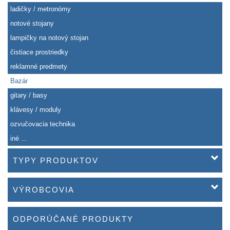
ladičky / metronómy
notové stojany
lampičky na notový stojan
čistiace prostriedky
reklamné predmety
Bazár
gitary / basy
klávesy / moduly
ozvučovacia technika
iné ...
TYPY PRODUKTOV
VÝROBCOVIA
ODPORÚČANÉ PRODUKTY