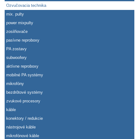
Ozvučovacia technika
mix. pulty
power mixpulty
zosilňovače
pasívne reproboxy
PA zostavy
subwoofery
aktívne reproboxy
mobilné PA systémy
mikrofóny
bezdrôtové systémy
zvukové procesory
káble
konektory / redukcie
nástrojové káble
mikrofónové káble