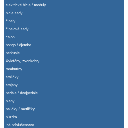
elektrické bicie / moduly
bicie sady
činely
činelové sady
cajon
bongo / djembe
perkusie
Xylofóny, zvonkohry
tamburíny
stoličky
stojany
pedále / dvojpedále
blany
paličky / metličky
púzdra
iné príslušenstvo