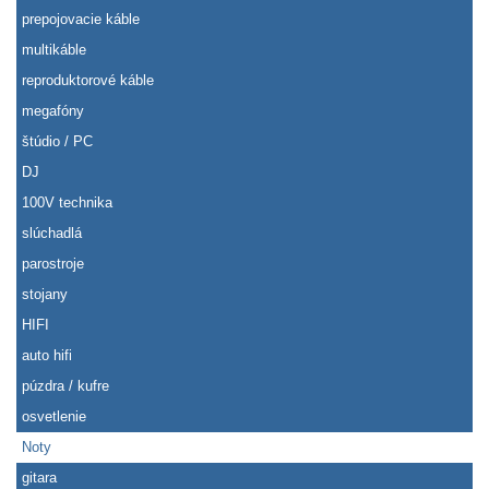
prepojovacie káble
multikáble
reproduktorové káble
megafóny
štúdio / PC
DJ
100V technika
slúchadlá
parostroje
stojany
HIFI
auto hifi
púzdra / kufre
osvetlenie
Noty
gitara