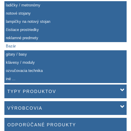
ladičky / metronómy
notové stojany
lampičky na notový stojan
čistiace prostriedky
reklamné predmety
Bazár
gitary / basy
klávesy / moduly
ozvučovacia technika
iné ...
TYPY PRODUKTOV
VÝROBCOVIA
ODPORÚČANÉ PRODUKTY