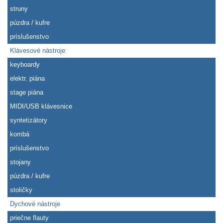
struny
púzdra / kufre
príslušenstvo
Klávesové nástroje
keyboardy
elektr. piána
stage piána
MIDI/USB klávesnice
syntetizátory
kombá
príslušenstvo
stojany
púzdra / kufre
stoličky
Dychové nástroje
priečne flauty