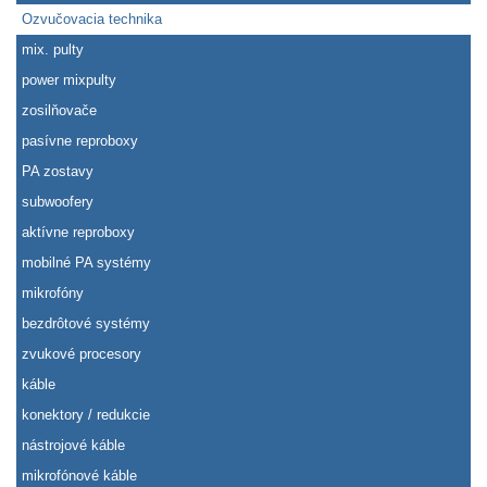
Ozvučovacia technika
mix. pulty
power mixpulty
zosilňovače
pasívne reproboxy
PA zostavy
subwoofery
aktívne reproboxy
mobilné PA systémy
mikrofóny
bezdrôtové systémy
zvukové procesory
káble
konektory / redukcie
nástrojové káble
mikrofónové káble