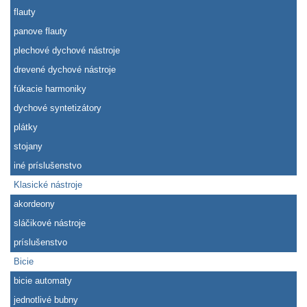
flauty
panove flauty
plechové dychové nástroje
drevené dychové nástroje
fúkacie harmoniky
dychové syntetizátory
plátky
stojany
iné príslušenstvo
Klasické nástroje
akordeony
sláčikové nástroje
príslušenstvo
Bicie
bicie automaty
jednotlivé bubny