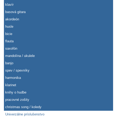
klavír
basová gitara
akordeón
husle
bicie
flauta
saxofón
mandolína / ukulele
banjo
spev / spevníky
harmonika
klarinet
knihy o hudbe
pracovné zošity
christmas song / koledy
Univerzálne príslušenstvo