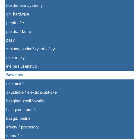
bezdrôtové systémy
git. hardware
prepínače
púzdra / kufre
pásy
stojany, podnožky, stoličky
elektrónky
iné príslušenstvo
Basgitary
elektrické
akustické / elektroakustické
basgitar. zosiľňovače
basigitar. kombá
basgit. bedne
efekty / procesory
snímače