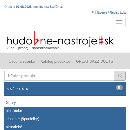
Dnes je
07.08.2026
, meniny má
Štefánia
.
Prihlásenie / Registrácia
Navigá
Úvodná stránka
Katalóg produktov
GREAT JAZZ DUETS
hľadať
produkt
0
VÁŠ KOŠÍK
Gitary
elektrické
klasické (španielky)
akustické