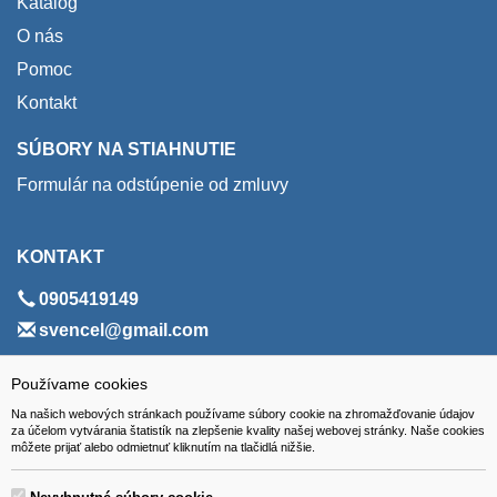
Katalóg
O nás
Pomoc
Kontakt
SÚBORY NA STIAHNUTIE
Formulár na odstúpenie od zmluvy
KONTAKT
0905419149
svencel@gmail.com
ADRESA
Používame cookies
Na našich webových stránkach používame súbory cookie na zhromažďovanie údajov
VEST - tech s.r.o.
za účelom vytvárania štatistík na zlepšenie kvality našej webovej stránky. Naše cookies
môžete prijať alebo odmietnuť kliknutím na tlačidlá nižšie.
Hviezdoslavova 280/6, 965 01 Žiar nad Hronom
Slovakia (Slovak Republic)