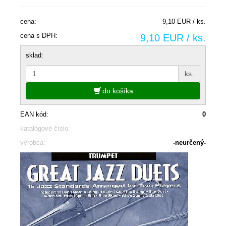
cena:
9,10 EUR / ks.
cena s DPH:
9,10 EUR / ks.
sklad:
ks.
do košíka
EAN kód:
0
katalógové číslo:
výrobca:
-neurčený-