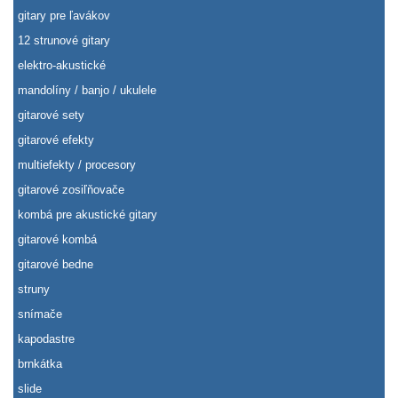
gitary pre ľavákov
12 strunové gitary
elektro-akustické
mandolíny / banjo / ukulele
gitarové sety
gitarové efekty
multiefekty / procesory
gitarové zosiľňovače
kombá pre akustické gitary
gitarové kombá
gitarové bedne
struny
snímače
kapodastre
brnkátka
slide