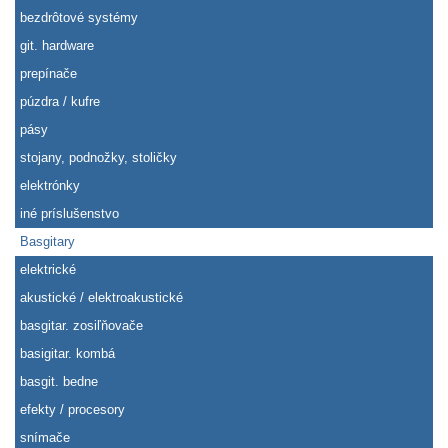
bezdrôtové systémy
git. hardware
prepínače
púzdra / kufre
pásy
stojany, podnožky, stoličky
elektrónky
iné príslušenstvo
Basgitary
elektrické
akustické / elektroakustické
basgitar. zosiľňovače
basigitar. kombá
basgit. bedne
efekty / procesory
snímače