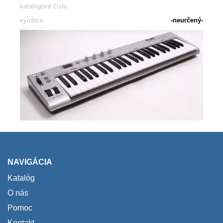
katalógové číslo:
výrobca:
-neurčený-
NAVIGÁCIA
Katalóg
O nás
Pomoc
Kontakt