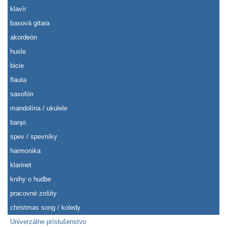
klavír
basová gitara
akordeón
husle
bicie
flauta
saxofón
mandolína / ukulele
banjo
spev / spevníky
harmonika
klarinet
knihy o hudbe
pracovné zošity
christmas song / koledy
Univerzálne príslušenstvo