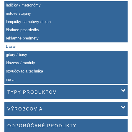
ladičky / metronómy
notové stojany
lampičky na notový stojan
čistiace prostriedky
reklamné predmety
Bazár
gitary / basy
klávesy / moduly
ozvučovacia technika
iné ...
TYPY PRODUKTOV
VÝROBCOVIA
ODPORÚČANÉ PRODUKTY