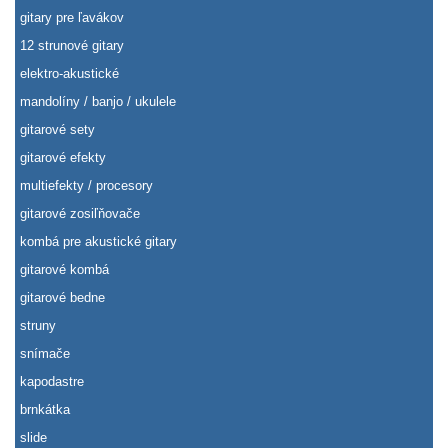
gitary pre ľavákov
12 strunové gitary
elektro-akustické
mandolíny / banjo / ukulele
gitarové sety
gitarové efekty
multiefekty / procesory
gitarové zosiľňovače
kombá pre akustické gitary
gitarové kombá
gitarové bedne
struny
snímače
kapodastre
brnkátka
slide