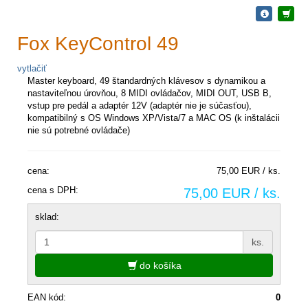
Fox KeyControl 49
vytlačiť
Master keyboard, 49 štandardných klávesov s dynamikou a
nastaviteľnou úrovňou, 8 MIDI ovládačov, MIDI OUT, ​​USB B,
vstup pre pedál a adaptér 12V (adaptér nie je súčasťou),
kompatibilný s OS Windows XP/Vista/7 a MAC OS (k inštalácii
nie sú potrebné ovládače)
cena:
75,00 EUR / ks.
cena s DPH:
75,00 EUR / ks.
sklad:
ks.
do košíka
EAN kód:
0