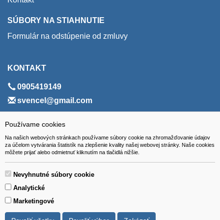
SÚBORY NA STIAHNUTIE
Formulár na odstúpenie od zmluvy
KONTAKT
0905419149
svencel@gmail.com
ADRESA
Používame cookies
Na našich webových stránkach používame súbory cookie na zhromažďovanie údajov
VEST - tech s.r.o.
za účelom vytvárania štatistík na zlepšenie kvality našej webovej stránky. Naše cookies
môžete prijať alebo odmietnuť kliknutím na tlačidlá nižšie.
Hviezdoslavova 280/6, 965 01 Žiar nad Hronom
Slovakia (Slovak Republic)
Nevyhnutné súbory cookie
Analytické
Marketingové