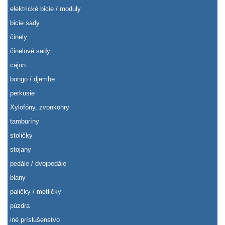
elektrické bicie / moduly
bicie sady
činely
činelové sady
cajon
bongo / djembe
perkusie
Xylofóny, zvonkohry
tamburíny
stoličky
stojany
pedále / dvojpedále
blany
paličky / metličky
púzdra
iné príslušenstvo