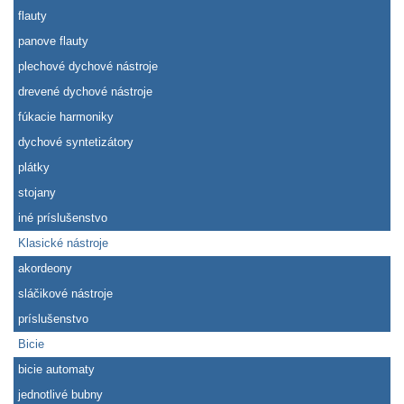
flauty
panove flauty
plechové dychové nástroje
drevené dychové nástroje
fúkacie harmoniky
dychové syntetizátory
plátky
stojany
iné príslušenstvo
Klasické nástroje
akordeony
sláčikové nástroje
príslušenstvo
Bicie
bicie automaty
jednotlivé bubny