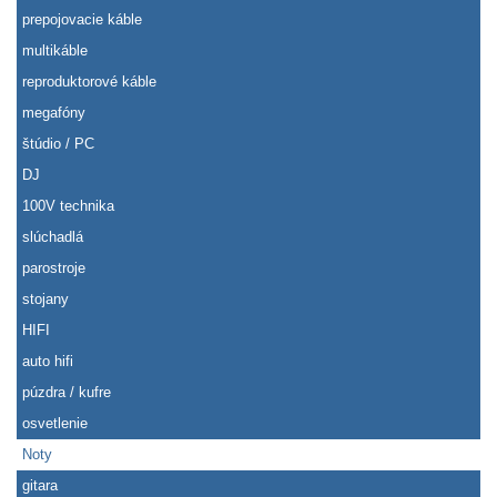
prepojovacie káble
multikáble
reproduktorové káble
megafóny
štúdio / PC
DJ
100V technika
slúchadlá
parostroje
stojany
HIFI
auto hifi
púzdra / kufre
osvetlenie
Noty
gitara