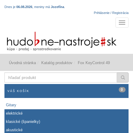
Dnes je
06.08.2026
, meniny má
Jozefína
.
Prihlásenie / Registrácia
Navigá
Úvodná stránka
Katalóg produktov
Fox KeyControl 49
hľadať
produkt
0
VÁŠ KOŠÍK
Gitary
elektrické
klasické (španielky)
akustické