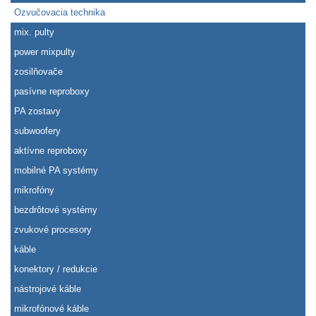
Ozvučovacia technika
mix. pulty
power mixpulty
zosilňovače
pasívne reproboxy
PA zostavy
subwoofery
aktívne reproboxy
mobilné PA systémy
mikrofóny
bezdrôtové systémy
zvukové procesory
káble
konektory / redukcie
nástrojové káble
mikrofónové káble