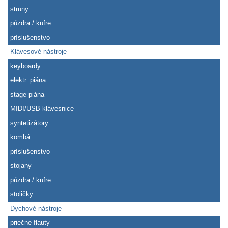
struny
púzdra / kufre
príslušenstvo
Klávesové nástroje
keyboardy
elektr. piána
stage piána
MIDI/USB klávesnice
syntetizátory
kombá
príslušenstvo
stojany
púzdra / kufre
stoličky
Dychové nástroje
priečne flauty