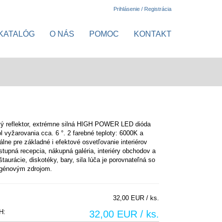
Prihlásenie / Registrácia
KATALÓG
O NÁS
POMOC
KONTAKT
ý reflektor, extrémne silná HIGH POWER LED dióda
l vyžarovania cca. 6 °. 2 farebné teploty: 6000K a
álne pre základné i efektové osvetľovanie interiérov
stupná recepcia, nákupná galéria, interiéry obchodov a
štaurácie, diskotéky, bary, sila lúča je porovnateľná so
génovým zdrojom.
32,00 EUR / ks.
H:
32,00 EUR / ks.