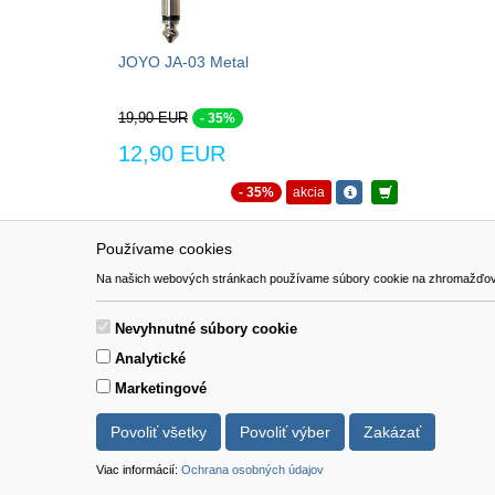
JOYO JA-03 Metal
19,90 EUR
- 35%
12,90 EUR
- 35%
akcia
Používame cookies
NAVIGÁCIA
SÚBORY 
Na našich webových stránkach používame súbory cookie na zhromažďovanie ú
Katalóg
Formulár 
O nás
Nevyhnutné súbory cookie
Pomoc
Analytické
Kontakt
Marketingové
Povoliť všetky
Povoliť výber
Zakázať
Viac informácií:
Ochrana osobných údajov