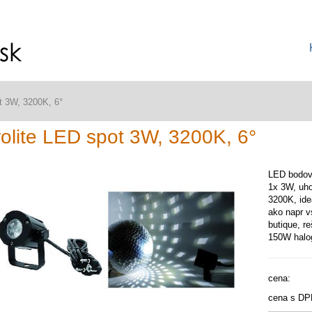
t 3W, 3200K, 6°
olite LED spot 3W, 3200K, 6°
LED bodov
1x 3W, uho
3200K, ide
ako napr v
butique, re
150W halo
cena:
cena s DP