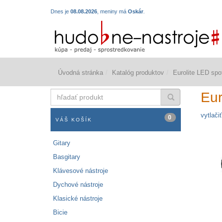
Dnes je
08.08.2026
, meniny má
Oskár
.
Úvodná stránka
Katalóg produktov
Eurolite LED spo
hľadať
Eur
produkt
vytlačiť
0
VÁŠ KOŠÍK
Gitary
Basgitary
Klávesové nástroje
Dychové nástroje
Klasické nástroje
Bicie