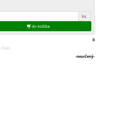
ks.
do košíka
0
 číslo:
-neurčený-