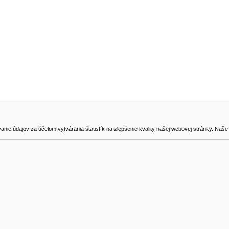
NA STIAHNUTIE
KONTAKT
dajov za účelom vytvárania štatistík na zlepšenie kvality našej webovej stránky. Naše coo
na odstúpenie od zmluvy
0905419149
svencel@gmail.com
Všetky ceny sú uvádzané vrátane DPH.
© 2018 GIBOX, s.r.o. • Generuje redakčný systém YGScms •