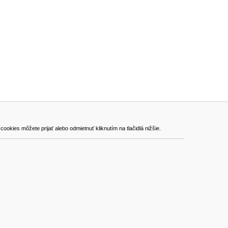
ADRESA
kies môžete prijať alebo odmietnuť kliknutím na tlačidlá nižšie.
VEST - tech s.r.o.
Hviezdoslavova 280/6, 965 01 Žiar nad Hronom
Slovakia (Slovak Republic)