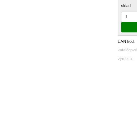
sklad:
EAN kód:
katalógové
výrobca: