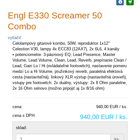
Engl E330 Screamer 50
Combo
vytlačiť
Celolampový gitarové kombo, 50W, reproduktor 1x12"
Celestion V30, lampy 4x ECC83 (12AX7), 2x 6L6, 4 kanály
• potenciometre: 3-pásmový EQ, Lead Presence, Master
Volume, Lead Volume, Clean, Lead, Reverb, prepínanie Clean /
Lead, Gain Lo / Hi (ovládateľné footswitch), nastavenie pomeru
medzi Lo a Hi Volume, pružinkový reverb, paralelná efektová
cesta (nastaviteľná), linkový XLR výstup (nastaviteľná úroveň),
vstupy pre footswitch: 2x duálny, výstupy: 2x 8 Ohm paralelne,
2x 16 Ohm sériovo (možno pripojiť aj 1x 8/16 ohm)
cena:
940,00 EUR / ks.
cena s DPH:
940,00 EUR / ks.
sklad:
ks.