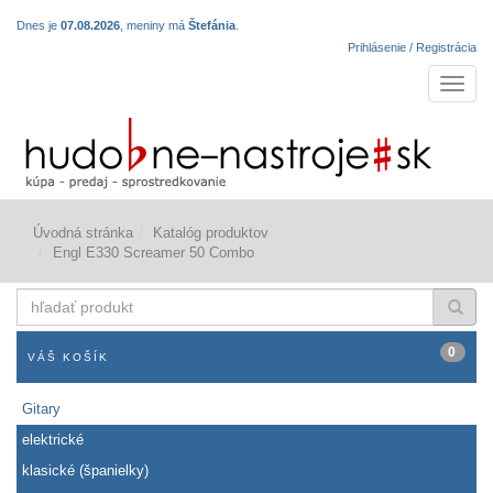
Dnes je
07.08.2026
, meniny má
Štefánia
.
Prihlásenie / Registrácia
Navigá
Úvodná stránka
Katalóg produktov
Engl E330 Screamer 50 Combo
hľadať
produkt
0
VÁŠ KOŠÍK
Gitary
elektrické
klasické (španielky)