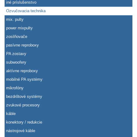
iné príslušenstvo
Ozvučovacia technika
mix. pulty
power mixpulty
zosilňovače
pasívne reproboxy
PA zostavy
subwoofery
aktívne reproboxy
mobilné PA systémy
mikrofóny
bezdrôtové systémy
zvukové procesory
káble
konektory / redukcie
nástrojové káble