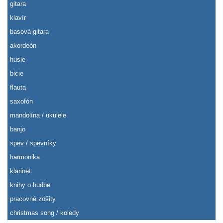
gitara
klavír
basová gitara
akordeón
husle
bicie
flauta
saxofón
mandolína / ukulele
banjo
spev / spevníky
harmonika
klarinet
knihy o hudbe
pracovné zošity
christmas song / koledy