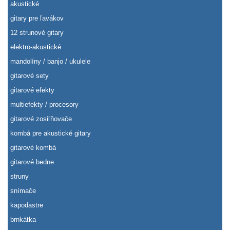
akustické
gitary pre ľavákov
12 strunové gitary
elektro-akustické
mandolíny / banjo / ukulele
gitarové sety
gitarové efekty
multiefekty / procesory
gitarové zosiľňovače
kombá pre akustické gitary
gitarové kombá
gitarové bedne
struny
snímače
kapodastre
brnkátka