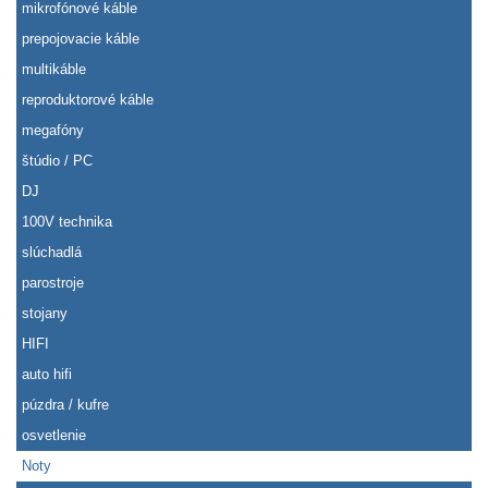
mikrofónové káble
prepojovacie káble
multikáble
reproduktorové káble
megafóny
štúdio / PC
DJ
100V technika
slúchadlá
parostroje
stojany
HIFI
auto hifi
púzdra / kufre
osvetlenie
Noty