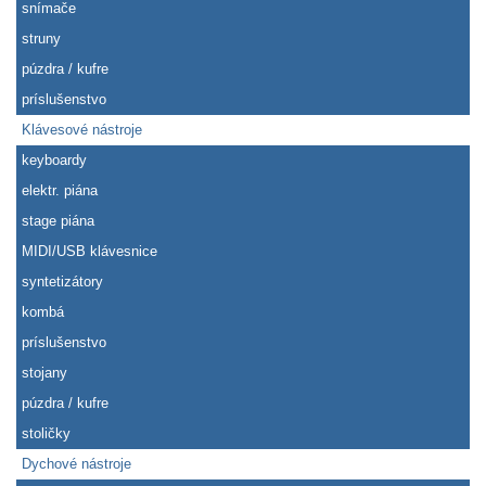
snímače
struny
púzdra / kufre
príslušenstvo
Klávesové nástroje
keyboardy
elektr. piána
stage piána
MIDI/USB klávesnice
syntetizátory
kombá
príslušenstvo
stojany
púzdra / kufre
stoličky
Dychové nástroje