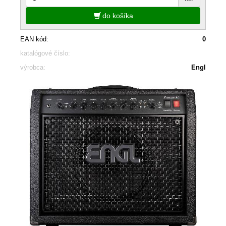
do košíka
EAN kód:
0
katalógové číslo:
výrobca:
Engl