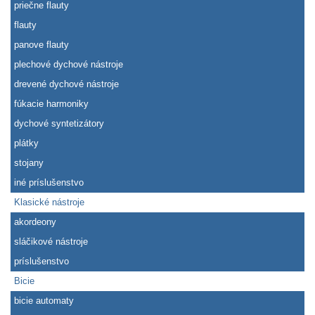
priečne flauty
flauty
panove flauty
plechové dychové nástroje
drevené dychové nástroje
fúkacie harmoniky
dychové syntetizátory
plátky
stojany
iné príslušenstvo
Klasické nástroje
akordeony
sláčikové nástroje
príslušenstvo
Bicie
bicie automaty