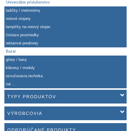
Univerzálne príslušenstvo
ladičky / metronómy
notové stojany
lampičky na notový stojan
čistiace prostriedky
reklamné predmety
Bazár
gitary / basy
klávesy / moduly
ozvučovacia technika
iné ...
TYPY PRODUKTOV
VÝROBCOVIA
ODPORÚČANÉ PRODUKTY