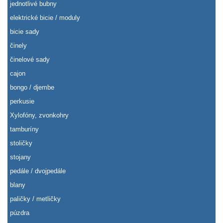
jednotlivé bubny
elektrické bicie / moduly
bicie sady
činely
činelové sady
cajon
bongo / djembe
perkusie
Xylofóny, zvonkohry
tamburíny
stoličky
stojany
pedále / dvojpedále
blany
paličky / metličky
púzdra