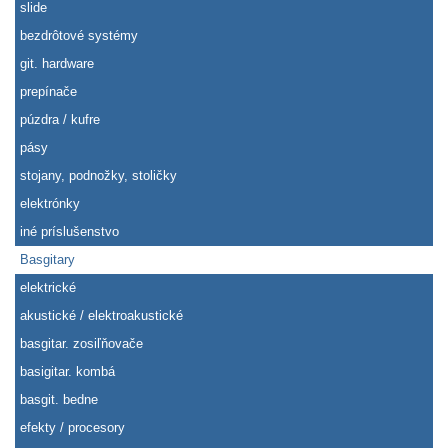
slide
bezdrôtové systémy
git. hardware
prepínače
púzdra / kufre
pásy
stojany, podnožky, stoličky
elektrónky
iné príslušenstvo
Basgitary
elektrické
akustické / elektroakustické
basgitar. zosiľňovače
basigitar. kombá
basgit. bedne
efekty / procesory