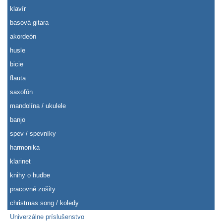
klavír
basová gitara
akordeón
husle
bicie
flauta
saxofón
mandolína / ukulele
banjo
spev / spevníky
harmonika
klarinet
knihy o hudbe
pracovné zošity
christmas song / koledy
Univerzálne príslušenstvo