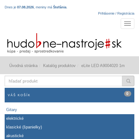
Dnes je
07.08.2026
, meniny má
Štefánia
.
Prihlásenie / Registrácia
Navigá
Úvodná stránka
Katalóg produktov
eLite LED A9004020 1m
hľadať
produkt
0
VÁŠ KOŠÍK
Gitary
elektrické
klasické (španielky)
akustické