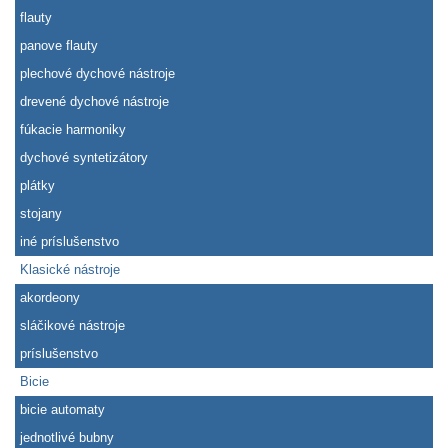
flauty
panove flauty
plechové dychové nástroje
drevené dychové nástroje
fúkacie harmoniky
dychové syntetizátory
plátky
stojany
iné príslušenstvo
Klasické nástroje
akordeony
sláčikové nástroje
príslušenstvo
Bicie
bicie automaty
jednotlivé bubny