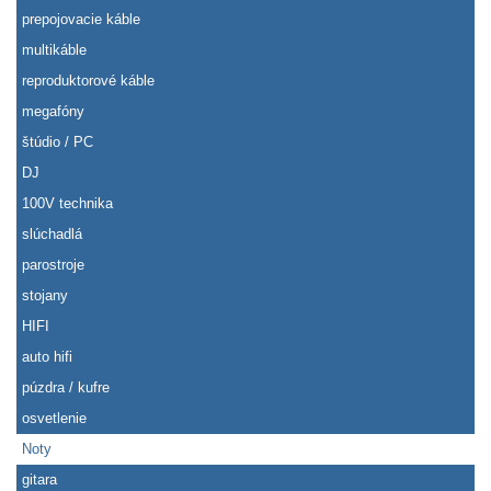
prepojovacie káble
multikáble
reproduktorové káble
megafóny
štúdio / PC
DJ
100V technika
slúchadlá
parostroje
stojany
HIFI
auto hifi
púzdra / kufre
osvetlenie
Noty
gitara