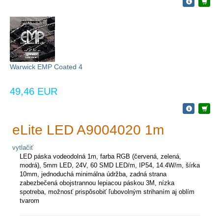
Warwick EMP Coated 4
49,46 EUR
eLite LED A9004020 1m
vytlačiť
LED páska vodeodolná 1m, farba RGB (červená, zelená,
modrá), 5mm LED, 24V, 60 SMD LED/m, IP54, 14.4W/m, šírka
10mm, jednoduchá minimálna údržba, zadná strana
zabezbečená obojstrannou lepiacou páskou 3M, nízka
spotreba, možnosť prispôsobiť ľubovolným strihaním aj oblím
tvarom