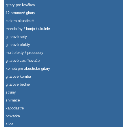
gitary pre ľavákov
12 strunové gitary
elektro-akustické
mandolíny / banjo / ukulele
gitarové sety
gitarové efekty
multiefekty / procesory
gitarové zosiľňovače
kombá pre akustické gitary
gitarové kombá
gitarové bedne
struny
snímače
kapodastre
brnkátka
slide