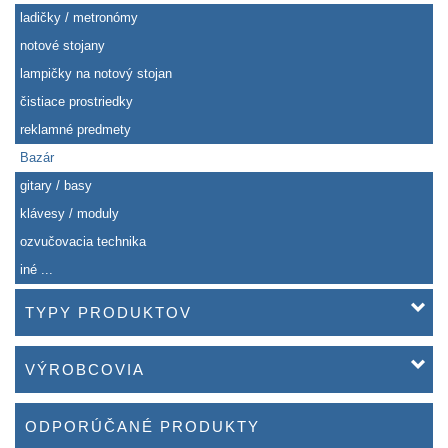
ladičky / metronómy
notové stojany
lampičky na notový stojan
čistiace prostriedky
reklamné predmety
Bazár
gitary / basy
klávesy / moduly
ozvučovacia technika
iné ...
TYPY PRODUKTOV
VÝROBCOVIA
ODPORÚČANÉ PRODUKTY