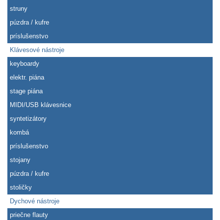
struny
púzdra / kufre
príslušenstvo
Klávesové nástroje
keyboardy
elektr. piána
stage piána
MIDI/USB klávesnice
syntetizátory
kombá
príslušenstvo
stojany
púzdra / kufre
stoličky
Dychové nástroje
priečne flauty