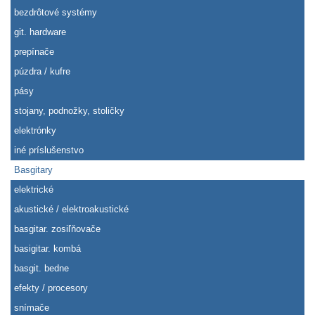
bezdrôtové systémy
git. hardware
prepínače
púzdra / kufre
pásy
stojany, podnožky, stoličky
elektrónky
iné príslušenstvo
Basgitary
elektrické
akustické / elektroakustické
basgitar. zosiľňovače
basigitar. kombá
basgit. bedne
efekty / procesory
snímače