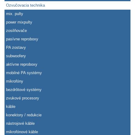
Ozvučovacia technika
mix. pulty
power mixpulty
zosilňovače
pasívne reproboxy
PA zostavy
subwoofery
aktívne reproboxy
mobilné PA systémy
mikrofóny
bezdrôtové systémy
zvukové procesory
káble
konektory / redukcie
nástrojové káble
mikrofónové káble