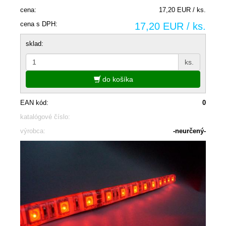
cena:
17,20 EUR / ks.
cena s DPH:
17,20 EUR / ks.
sklad:
ks.
do košíka
EAN kód:
0
katalógové číslo:
výrobca:
-neurčený-