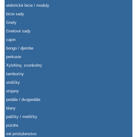
elektrické bicie / moduly
bicie sady
činely
činelové sady
cajon
bongo / djembe
perkusie
Xylofóny, zvonkohry
tamburíny
stoličky
stojany
pedále / dvojpedále
blany
paličky / metličky
púzdra
iné príslušenstvo