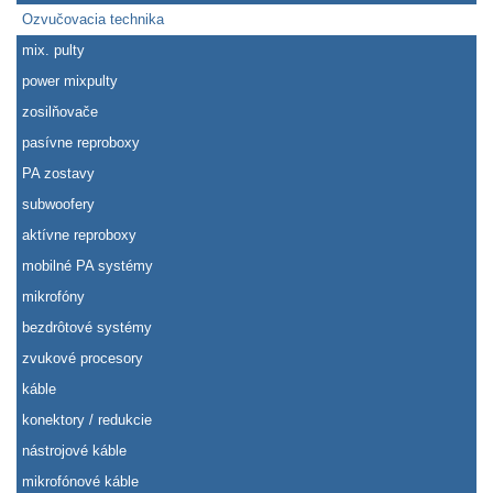
Ozvučovacia technika
mix. pulty
power mixpulty
zosilňovače
pasívne reproboxy
PA zostavy
subwoofery
aktívne reproboxy
mobilné PA systémy
mikrofóny
bezdrôtové systémy
zvukové procesory
káble
konektory / redukcie
nástrojové káble
mikrofónové káble