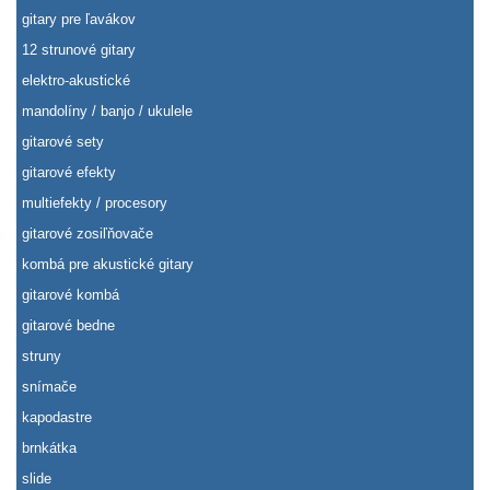
gitary pre ľavákov
12 strunové gitary
elektro-akustické
mandolíny / banjo / ukulele
gitarové sety
gitarové efekty
multiefekty / procesory
gitarové zosiľňovače
kombá pre akustické gitary
gitarové kombá
gitarové bedne
struny
snímače
kapodastre
brnkátka
slide