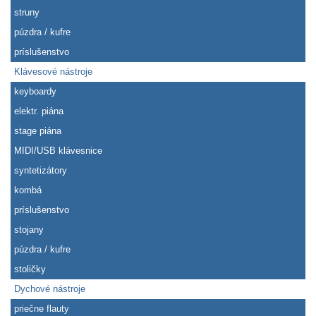
struny
púzdra / kufre
príslušenstvo
Klávesové nástroje
keyboardy
elektr. piána
stage piána
MIDI/USB klávesnice
syntetizátory
kombá
príslušenstvo
stojany
púzdra / kufre
stoličky
Dychové nástroje
priečne flauty