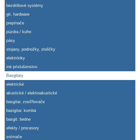
bezdrôtové systémy
git. hardware
prepínače
púzdra / kufre
pásy
stojany, podnožky, stoličky
elektrónky
iné príslušenstvo
Basgitary
elektrické
akustické / elektroakustické
basgitar. zosiľňovače
basigitar. kombá
basgit. bedne
efekty / procesory
snímače