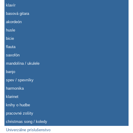
klavír
basová gitara
akordeón
husle
bicie
flauta
saxofón
mandolína / ukulele
banjo
spev / spevníky
harmonika
klarinet
knihy o hudbe
pracovné zošity
christmas song / koledy
Univerzálne príslušenstvo