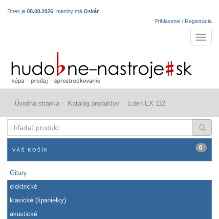
Dnes je
08.08.2026
, meniny má
Oskár
.
Prihlásenie / Registrácia
Navigá
Úvodná stránka
Katalóg produktov
Eden EX 112
hľadať
produkt
0
VÁŠ KOŠÍK
Gitary
elektrické
klasické (španielky)
akustické