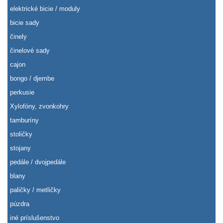
elektrické bicie / moduly
bicie sady
činely
činelové sady
cajon
bongo / djembe
perkusie
Xylofóny, zvonkohry
tamburíny
stoličky
stojany
pedále / dvojpedále
blany
paličky / metličky
púzdra
iné príslušenstvo