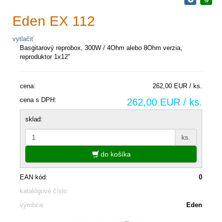
Eden EX 112
vytlačiť
Basgitarový reprobox, 300W / 4Ohm alebo 8Ohm verzia,
reproduktor 1x12"
cena:
262,00 EUR / ks.
cena s DPH:
262,00 EUR / ks.
sklad:
ks.
do košíka
EAN kód:
0
katalógové číslo:
výrobca:
Eden