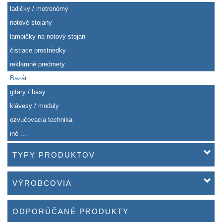
ladičky / metronómy
notové stojany
lampičky na notový stojan
čistiace prostriedky
reklamné predmety
Bazár
gitary / basy
klávesy / moduly
ozvučovacia technika
iné ...
TYPY PRODUKTOV
VÝROBCOVIA
ODPORÚČANÉ PRODUKTY