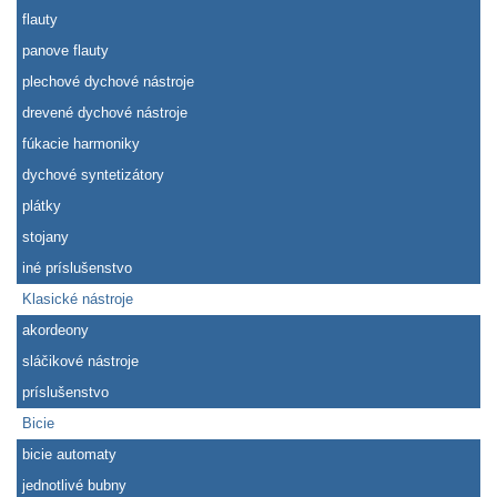
flauty
panove flauty
plechové dychové nástroje
drevené dychové nástroje
fúkacie harmoniky
dychové syntetizátory
plátky
stojany
iné príslušenstvo
Klasické nástroje
akordeony
sláčikové nástroje
príslušenstvo
Bicie
bicie automaty
jednotlivé bubny