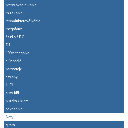
prepojovacie káble
multikáble
reproduktorové káble
megafóny
štúdio / PC
DJ
100V technika
slúchadlá
parostroje
stojany
HIFI
auto hifi
púzdra / kufre
osvetlenie
Noty
gitara