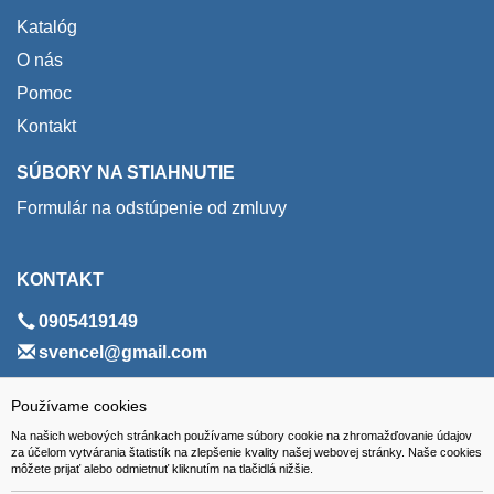
Katalóg
O nás
Pomoc
Kontakt
SÚBORY NA STIAHNUTIE
Formulár na odstúpenie od zmluvy
KONTAKT
0905419149
svencel@gmail.com
ADRESA
Používame cookies
Na našich webových stránkach používame súbory cookie na zhromažďovanie údajov
VEST - tech s.r.o.
za účelom vytvárania štatistík na zlepšenie kvality našej webovej stránky. Naše cookies
môžete prijať alebo odmietnuť kliknutím na tlačidlá nižšie.
Hviezdoslavova 280/6, 965 01 Žiar nad Hronom