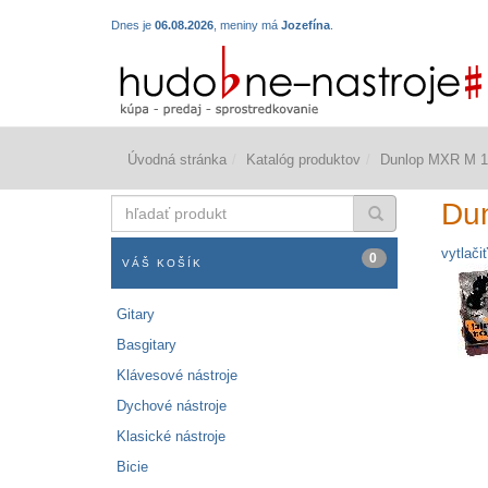
Dnes je
06.08.2026
, meniny má
Jozefína
.
Úvodná stránka
Katalóg produktov
Dunlop MXR M 1
hľadať
Du
produkt
vytlačiť
0
VÁŠ KOŠÍK
Gitary
Basgitary
Klávesové nástroje
Dychové nástroje
Klasické nástroje
Bicie