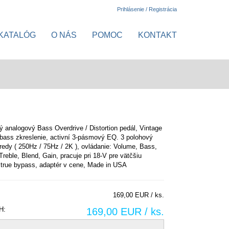
Prihlásenie / Registrácia
KATALÓG
O NÁS
POMOC
KONTAKT
ý analogový Bass Overdrive / Distortion pedál, Vintage
bass zkreslenie, activní 3-pásmový EQ. 3 polohový
stredy ( 250Hz / 75Hz / 2K ), ovládanie: Volume, Bass,
Treble, Blend, Gain, pracuje pri 18-V pre vätčšiu
true bypass, adaptér v cene, Made in USA
169,00 EUR / ks.
H:
169,00 EUR / ks.