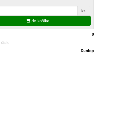
ks.
do košíka
0
 číslo:
Dunlop