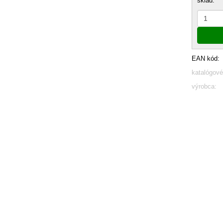
sklad:
EAN kód:
katalógové
výrobca: