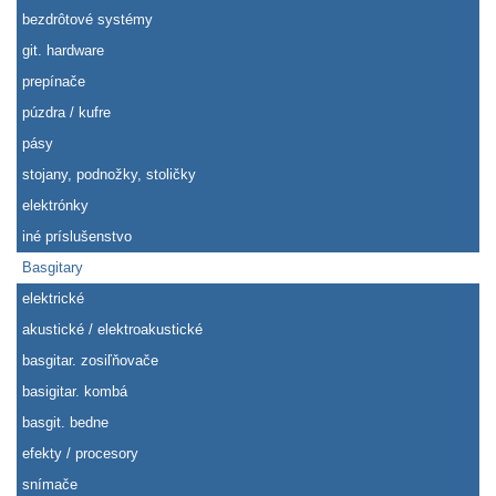
bezdrôtové systémy
git. hardware
prepínače
púzdra / kufre
pásy
stojany, podnožky, stoličky
elektrónky
iné príslušenstvo
Basgitary
elektrické
akustické / elektroakustické
basgitar. zosiľňovače
basigitar. kombá
basgit. bedne
efekty / procesory
snímače