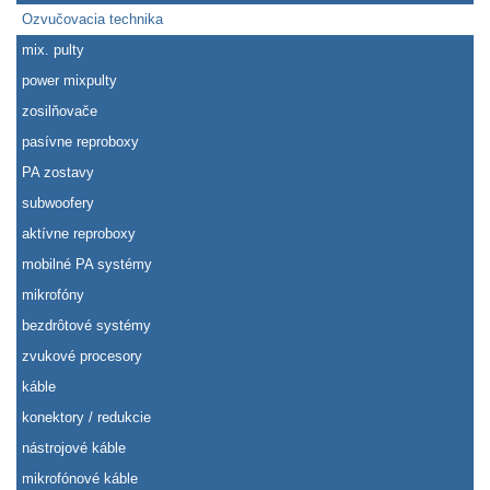
Ozvučovacia technika
mix. pulty
power mixpulty
zosilňovače
pasívne reproboxy
PA zostavy
subwoofery
aktívne reproboxy
mobilné PA systémy
mikrofóny
bezdrôtové systémy
zvukové procesory
káble
konektory / redukcie
nástrojové káble
mikrofónové káble