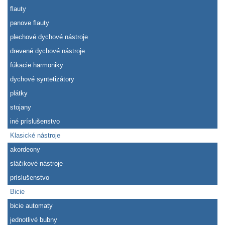
flauty
panove flauty
plechové dychové nástroje
drevené dychové nástroje
fúkacie harmoniky
dychové syntetizátory
plátky
stojany
iné príslušenstvo
Klasické nástroje
akordeony
sláčikové nástroje
príslušenstvo
Bicie
bicie automaty
jednotlivé bubny