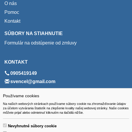
O nás
Pomoc
Kontakt
SÚBORY NA STIAHNUTIE
Formulár na odstúpenie od zmluvy
KONTAKT
0905419149
svencel@gmail.com
ADRESA
Používame cookies
Na našich webových stránkach používame súbory cookie na zhromažďovanie údajov
VEST - tech s.r.o.
za účelom vytvárania štatistík na zlepšenie kvality našej webovej stránky. Naše cookies
môžete prijať alebo odmietnuť kliknutím na tlačidlá nižšie.
Hviezdoslavova 280/6, 965 01 Žiar nad Hronom
Slovakia (Slovak Republic)
Nevyhnutné súbory cookie