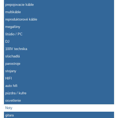
prepojovacie káble
multikáble
reproduktorové káble
megafóny
štúdio / PC
DJ
100V technika
slúchadlá
parostroje
stojany
HIFI
auto hifi
púzdra / kufre
osvetlenie
Noty
gitara