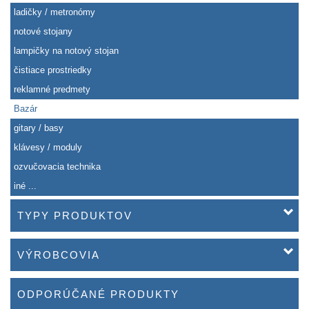
ladičky / metronómy
notové stojany
lampičky na notový stojan
čistiace prostriedky
reklamné predmety
Bazár
gitary / basy
klávesy / moduly
ozvučovacia technika
iné ...
TYPY PRODUKTOV
VÝROBCOVIA
ODPORÚČANÉ PRODUKTY