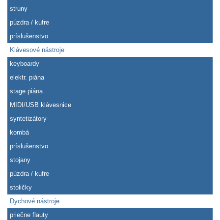
struny
púzdra / kufre
príslušenstvo
Klávesové nástroje
keyboardy
elektr. piána
stage piána
MIDI/USB klávesnice
syntetizátory
kombá
príslušenstvo
stojany
púzdra / kufre
stoličky
Dychové nástroje
priečne flauty