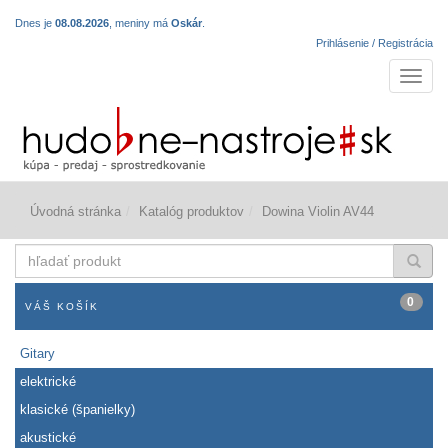
Dnes je
08.08.2026
, meniny má
Oskár
.
Prihlásenie / Registrácia
Navigá
Úvodná stránka
Katalóg produktov
Dowina Violin AV44
hľadať
produkt
0
VÁŠ KOŠÍK
Gitary
elektrické
klasické (španielky)
akustické