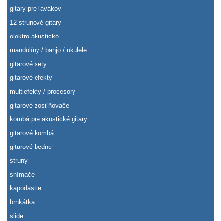
gitary pre ľavákov
12 strunové gitary
elektro-akustické
mandolíny / banjo / ukulele
gitarové sety
gitarové efekty
multiefekty / procesory
gitarové zosiľňovače
kombá pre akustické gitary
gitarové kombá
gitarové bedne
struny
snímače
kapodastre
brnkátka
slide