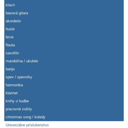
klavír
basová gitara
akordeón
husle
bicie
flauta
saxofón
mandolína / ukulele
banjo
spev / spevníky
harmonika
klarinet
knihy o hudbe
pracovné zošity
christmas song / koledy
Univerzálne príslušenstvo