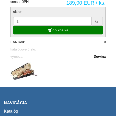
cena s DPH:
189,00 EUR / ks.
sklad:
ks.
do košíka
EAN kód:
0
katalógové číslo:
výrobca:
Dowina
NAVIGÁCIA
Katalóg