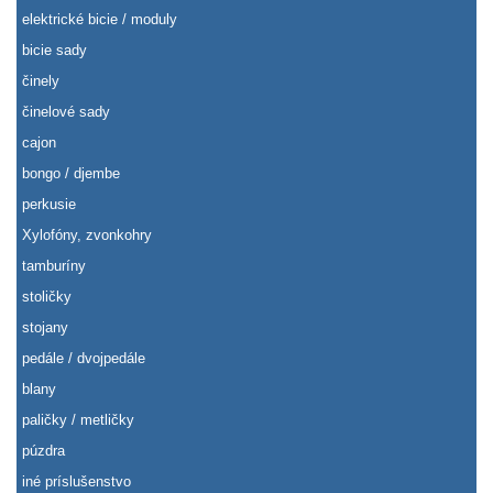
elektrické bicie / moduly
bicie sady
činely
činelové sady
cajon
bongo / djembe
perkusie
Xylofóny, zvonkohry
tamburíny
stoličky
stojany
pedále / dvojpedále
blany
paličky / metličky
púzdra
iné príslušenstvo