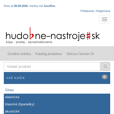
Dnes je
06.08.2026
, meniny má
Jozefína
.
Prihlásenie / Registrácia
Navigá
Úvodná stránka
Katalóg produktov
Delícia Carmen 24
hľadať
produkt
0
VÁŠ KOŠÍK
Gitary
elektrické
klasické (španielky)
akustické