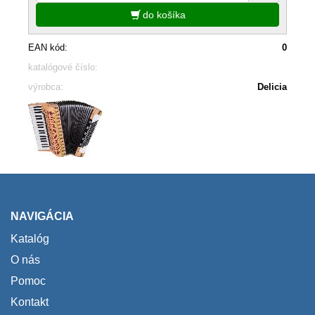
do košíka
EAN kód:
0
katalógové číslo:
výrobca:
Delicia
NAVIGÁCIA
Katalóg
O nás
Pomoc
Kontakt