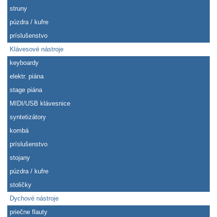
struny
púzdra / kufre
príslušenstvo
Klávesové nástroje
keyboardy
elektr. piána
stage piána
MIDI/USB klávesnice
syntetizátory
kombá
príslušenstvo
stojany
púzdra / kufre
stoličky
Dychové nástroje
priečne flauty