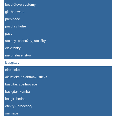
bezdrôtové systémy
git. hardware
prepínače
púzdra / kufre
pásy
stojany, podnožky, stoličky
elektrónky
iné príslušenstvo
Basgitary
elektrické
akustické / elektroakustické
basgitar. zosiľňovače
basigitar. kombá
basgit. bedne
efekty / procesory
snímače