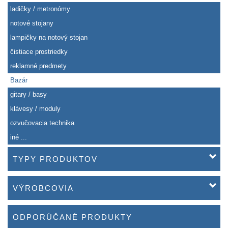
ladičky / metronómy
notové stojany
lampičky na notový stojan
čistiace prostriedky
reklamné predmety
Bazár
gitary / basy
klávesy / moduly
ozvučovacia technika
iné ...
TYPY PRODUKTOV
VÝROBCOVIA
ODPORÚČANÉ PRODUKTY