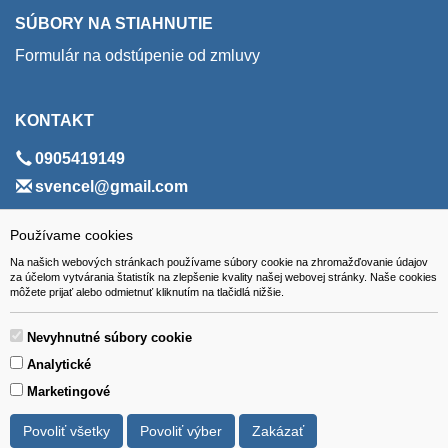
SÚBORY NA STIAHNUTIE
Formulár na odstúpenie od zmluvy
KONTAKT
0905419149
svencel@gmail.com
ADRESA
Používame cookies
Na našich webových stránkach používame súbory cookie na zhromažďovanie údajov
VEST - tech s.r.o.
za účelom vytvárania štatistík na zlepšenie kvality našej webovej stránky. Naše cookies
môžete prijať alebo odmietnuť kliknutím na tlačidlá nižšie.
Hviezdoslavova 280/6, 965 01 Žiar nad Hronom
Slovakia (Slovak Republic)
Nevyhnutné súbory cookie
Analytické
Marketingové
Povoliť všetky
Povoliť výber
Zakázať
Všetky ceny sú uvádzané vrátane DPH.