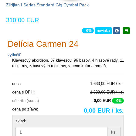
Zildjian I Series Standard Gig Cymbal Pack
310,00 EUR
- 0%
novinka
Delícia Carmen 24
vytlačiť
Klávesový akordeón, 37 klávesov, 96 basov, 4 hlasové rady, 11
registrov, 5 basových registrov, v cene kufor a remeň,
cena:
1.633,00 EUR / ks.
cena s DPH:
1.633,00 EUR / ks.
ušetríte (suma):
- 0,00 EUR
- 0%
cena po zľave:
0,00 EUR / ks.
sklad:
ks.