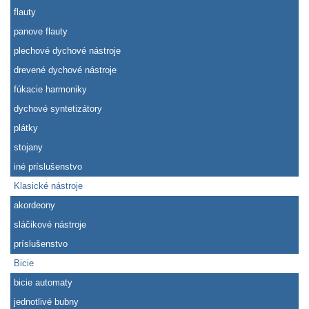
flauty
panove flauty
plechové dychové nástroje
drevené dychové nástroje
fúkacie harmoniky
dychové syntetizátory
plátky
stojany
iné príslušenstvo
Klasické nástroje
akordeony
sláčikové nástroje
príslušenstvo
Bicie
bicie automaty
jednotlivé bubny