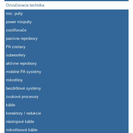
Ozvučovacia technika
mix. pulty
power mixpulty
zosilňovače
pasívne reproboxy
PA zostavy
subwoofery
aktívne reproboxy
mobilné PA systémy
mikrofóny
bezdrôtové systémy
zvukové procesory
káble
konektory / redukcie
nástrojové káble
mikrofónové káble