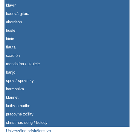
klavír
basová gitara
akordeón
husle
bicie
flauta
saxofón
mandolína / ukulele
banjo
spev / spevníky
harmonika
klarinet
knihy o hudbe
pracovné zošity
christmas song / koledy
Univerzálne príslušenstvo