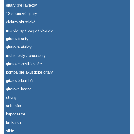
gitary pre ľavákov
12 strunové gitary
elektro-akustické
mandolíny / banjo / ukulele
gitarové sety
gitarové efekty
multiefekty / procesory
gitarové zosiľňovače
kombá pre akustické gitary
gitarové kombá
gitarové bedne
struny
snímače
kapodastre
brnkátka
slide