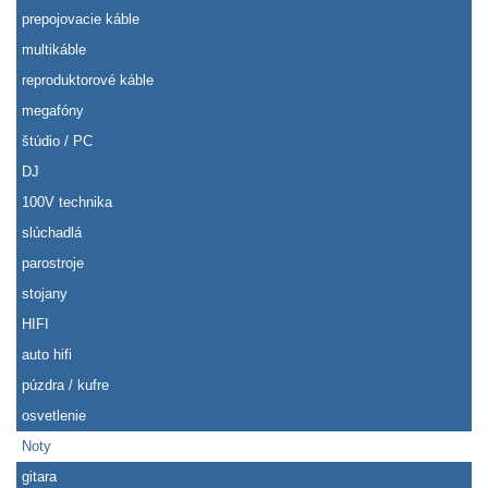
prepojovacie káble
multikáble
reproduktorové káble
megafóny
štúdio / PC
DJ
100V technika
slúchadlá
parostroje
stojany
HIFI
auto hifi
púzdra / kufre
osvetlenie
Noty
gitara