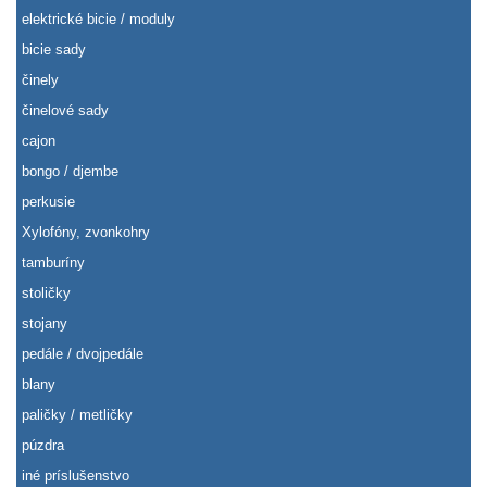
elektrické bicie / moduly
bicie sady
činely
činelové sady
cajon
bongo / djembe
perkusie
Xylofóny, zvonkohry
tamburíny
stoličky
stojany
pedále / dvojpedále
blany
paličky / metličky
púzdra
iné príslušenstvo