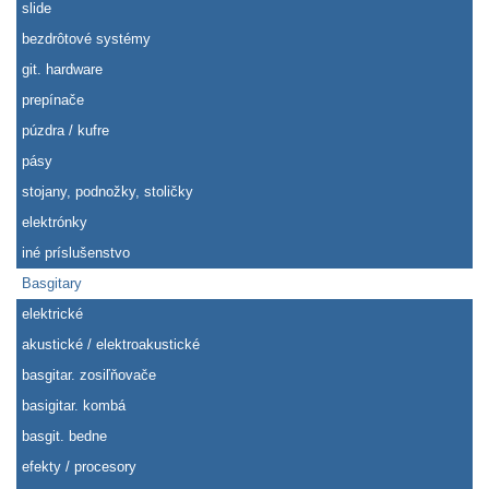
slide
bezdrôtové systémy
git. hardware
prepínače
púzdra / kufre
pásy
stojany, podnožky, stoličky
elektrónky
iné príslušenstvo
Basgitary
elektrické
akustické / elektroakustické
basgitar. zosiľňovače
basigitar. kombá
basgit. bedne
efekty / procesory