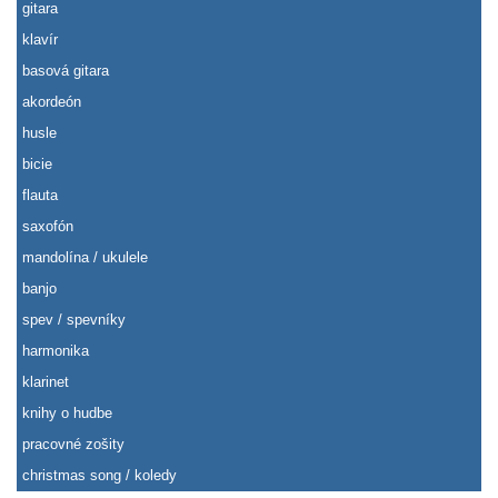
gitara
klavír
basová gitara
akordeón
husle
bicie
flauta
saxofón
mandolína / ukulele
banjo
spev / spevníky
harmonika
klarinet
knihy o hudbe
pracovné zošity
christmas song / koledy