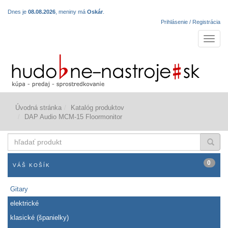
Dnes je
08.08.2026
, meniny má
Oskár
.
Prihlásenie / Registrácia
Navigá
Úvodná stránka
Katalóg produktov
DAP Audio MCM-15 Floormonitor
hľadať
produkt
0
VÁŠ KOŠÍK
Gitary
elektrické
klasické (španielky)