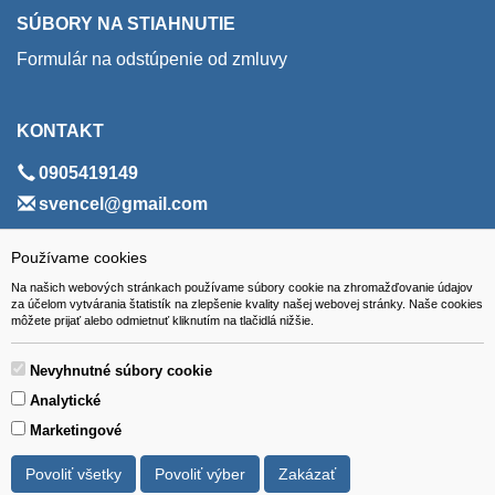
SÚBORY NA STIAHNUTIE
Formulár na odstúpenie od zmluvy
KONTAKT
0905419149
svencel@gmail.com
ADRESA
Používame cookies
Na našich webových stránkach používame súbory cookie na zhromažďovanie údajov
VEST - tech s.r.o.
za účelom vytvárania štatistík na zlepšenie kvality našej webovej stránky. Naše cookies
môžete prijať alebo odmietnuť kliknutím na tlačidlá nižšie.
Hviezdoslavova 280/6, 965 01 Žiar nad Hronom
Slovakia (Slovak Republic)
Nevyhnutné súbory cookie
Analytické
Marketingové
Povoliť všetky
Povoliť výber
Zakázať
Všetky ceny sú uvádzané vrátane DPH.