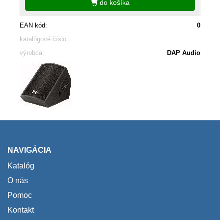
do košíka
EAN kód:
0
katalógové číslo:
výrobca:
DAP Audio
NAVIGÁCIA
Katalóg
O nás
Pomoc
Kontakt