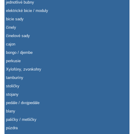
jednotlivé bubny
elektrické bicie / moduly
bicie sady
činely
činelové sady
cajon
bongo / djembe
perkusie
Xylofóny, zvonkohry
tamburíny
stoličky
stojany
pedále / dvojpedále
blany
paličky / metličky
púzdra