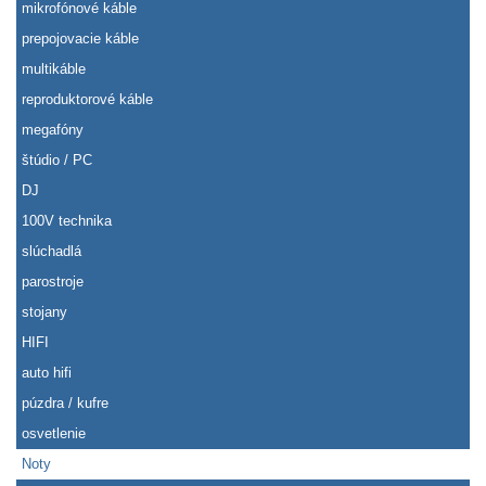
mikrofónové káble
prepojovacie káble
multikáble
reproduktorové káble
megafóny
štúdio / PC
DJ
100V technika
slúchadlá
parostroje
stojany
HIFI
auto hifi
púzdra / kufre
osvetlenie
Noty