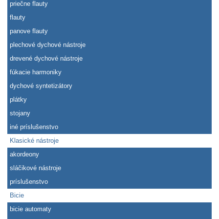
priečne flauty
flauty
panove flauty
plechové dychové nástroje
drevené dychové nástroje
fúkacie harmoniky
dychové syntetizátory
plátky
stojany
iné príslušenstvo
Klasické nástroje
akordeony
sláčikové nástroje
príslušenstvo
Bicie
bicie automaty