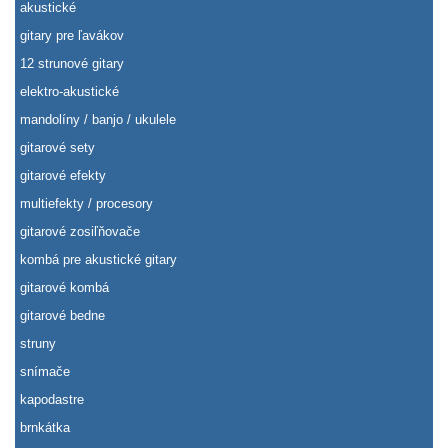
akustické
gitary pre ľavákov
12 strunové gitary
elektro-akustické
mandolíny / banjo / ukulele
gitarové sety
gitarové efekty
multiefekty / procesory
gitarové zosiľňovače
kombá pre akustické gitary
gitarové kombá
gitarové bedne
struny
snímače
kapodastre
brnkátka