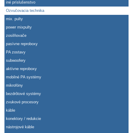
iné príslušenstvo
Ozvučovacia technika
mix. pulty
power mixpulty
zosilňovače
pasívne reproboxy
PA zostavy
subwoofery
aktívne reproboxy
mobilné PA systémy
mikrofóny
bezdrôtové systémy
zvukové procesory
káble
konektory / redukcie
nástrojové káble