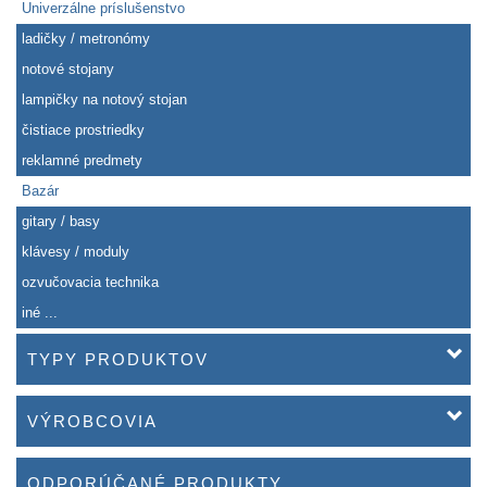
Univerzálne príslušenstvo
ladičky / metronómy
notové stojany
lampičky na notový stojan
čistiace prostriedky
reklamné predmety
Bazár
gitary / basy
klávesy / moduly
ozvučovacia technika
iné ...
TYPY PRODUKTOV
VÝROBCOVIA
ODPORÚČANÉ PRODUKTY