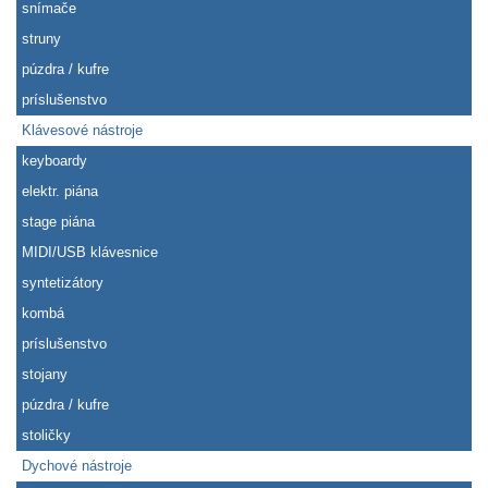
snímače
struny
púzdra / kufre
príslušenstvo
Klávesové nástroje
keyboardy
elektr. piána
stage piána
MIDI/USB klávesnice
syntetizátory
kombá
príslušenstvo
stojany
púzdra / kufre
stoličky
Dychové nástroje