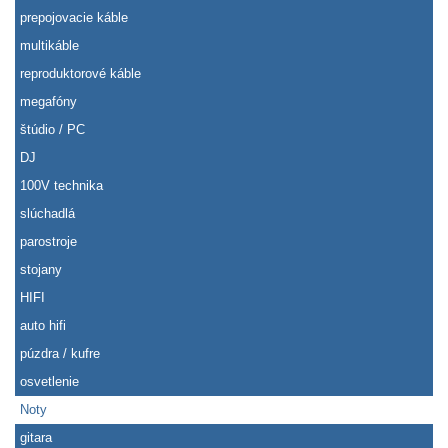
prepojovacie káble
multikáble
reproduktorové káble
megafóny
štúdio / PC
DJ
100V technika
slúchadlá
parostroje
stojany
HIFI
auto hifi
púzdra / kufre
osvetlenie
Noty
gitara