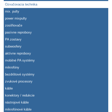
Ozvučovacia technika
mix. pulty
power mixpulty
zosilňovače
pasívne reproboxy
PA zostavy
subwoofery
aktívne reproboxy
mobilné PA systémy
mikrofóny
bezdrôtové systémy
zvukové procesory
káble
konektory / redukcie
nástrojové káble
mikrofónové káble