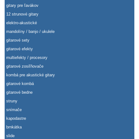
gitary pre ľavákov
12 strunové gitary
elektro-akustické
mandolíny / banjo / ukulele
gitarové sety
gitarové efekty
multiefekty / procesory
gitarové zosiľňovače
kombá pre akustické gitary
gitarové kombá
gitarové bedne
struny
snímače
kapodastre
brnkátka
slide