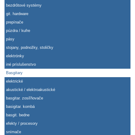
bezdrôtové systémy
git. hardware
prepínače
púzdra / kufre
pásy
stojany, podnožky, stoličky
elektrónky
iné príslušenstvo
Basgitary
elektrické
akustické / elektroakustické
basgitar. zosiľňovače
basigitar. kombá
basgit. bedne
efekty / procesory
snímače