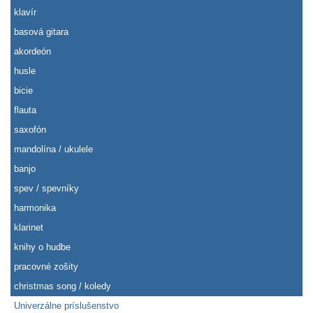
klavír
basová gitara
akordeón
husle
bicie
flauta
saxofón
mandolína / ukulele
banjo
spev / spevníky
harmonika
klarinet
knihy o hudbe
pracovné zošity
christmas song / koledy
Univerzálne príslušenstvo