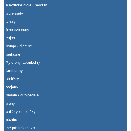
elektrické bicie / moduly
bicie sady
činely
činelové sady
cajon
bongo / djembe
perkusie
Xylofóny, zvonkohry
tamburíny
stoličky
stojany
pedále / dvojpedále
blany
paličky / metličky
púzdra
iné príslušenstvo