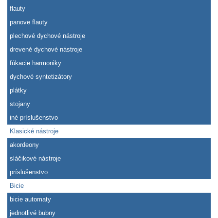
flauty
panove flauty
plechové dychové nástroje
drevené dychové nástroje
fúkacie harmoniky
dychové syntetizátory
plátky
stojany
iné príslušenstvo
Klasické nástroje
akordeony
sláčikové nástroje
príslušenstvo
Bicie
bicie automaty
jednotlivé bubny