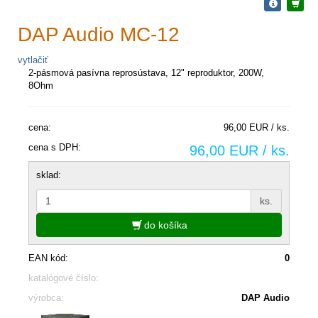
DAP Audio MC-12
vytlačiť
2-pásmová pasívna reprosústava, 12" reproduktor, 200W,
8Ohm
cena:
96,00 EUR / ks.
cena s DPH:
96,00 EUR / ks.
sklad:
ks.
do košíka
EAN kód:
0
katalógové číslo:
výrobca:
DAP Audio