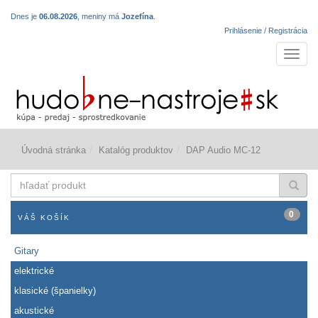
Dnes je
06.08.2026
, meniny má
Jozefína
.
Prihlásenie / Registrácia
Navigá
Úvodná stránka
Katalóg produktov
DAP Audio MC-12
hľadať
produkt
0
VÁŠ KOŠÍK
Gitary
elektrické
klasické (španielky)
akustické