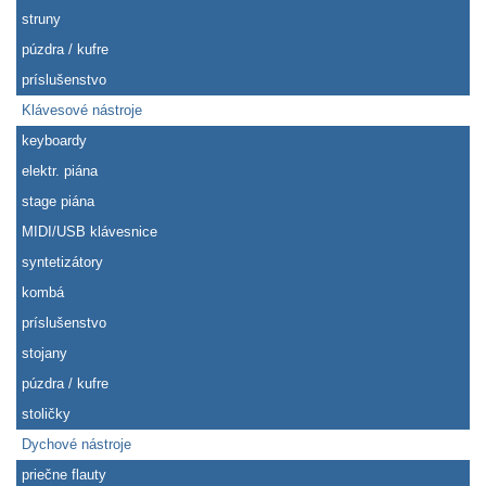
struny
púzdra / kufre
príslušenstvo
Klávesové nástroje
keyboardy
elektr. piána
stage piána
MIDI/USB klávesnice
syntetizátory
kombá
príslušenstvo
stojany
púzdra / kufre
stoličky
Dychové nástroje
priečne flauty