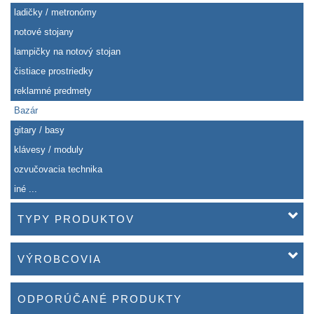
ladičky / metronómy
notové stojany
lampičky na notový stojan
čistiace prostriedky
reklamné predmety
Bazár
gitary / basy
klávesy / moduly
ozvučovacia technika
iné ...
TYPY PRODUKTOV
VÝROBCOVIA
ODPORÚČANÉ PRODUKTY