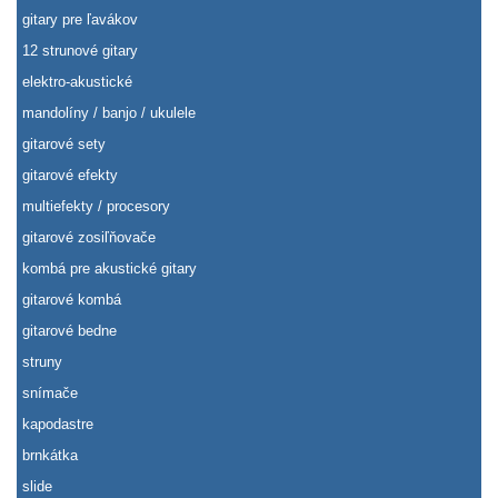
gitary pre ľavákov
12 strunové gitary
elektro-akustické
mandolíny / banjo / ukulele
gitarové sety
gitarové efekty
multiefekty / procesory
gitarové zosiľňovače
kombá pre akustické gitary
gitarové kombá
gitarové bedne
struny
snímače
kapodastre
brnkátka
slide