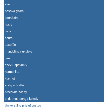
klavír
basová gitara
akordeón
husle
bicie
flauta
saxofón
mandolína / ukulele
banjo
spev / spevníky
harmonika
klarinet
knihy o hudbe
pracovné zošity
christmas song / koledy
Univerzálne príslušenstvo