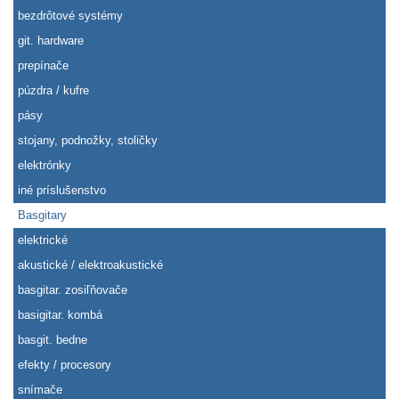
bezdrôtové systémy
git. hardware
prepínače
púzdra / kufre
pásy
stojany, podnožky, stoličky
elektrónky
iné príslušenstvo
Basgitary
elektrické
akustické / elektroakustické
basgitar. zosiľňovače
basigitar. kombá
basgit. bedne
efekty / procesory
snímače