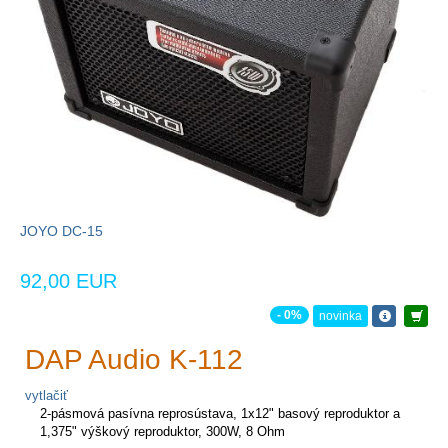
JOYO DC-15
92,00 EUR
- 0%
novinka
DAP Audio K-112
vytlačiť
2-pásmová pasívna reprosústava, 1x12" basový reproduktor a
1,375" výškový reproduktor, 300W, 8 Ohm