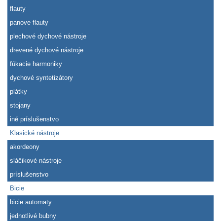
flauty
panove flauty
plechové dychové nástroje
drevené dychové nástroje
fúkacie harmoniky
dychové syntetizátory
plátky
stojany
iné príslušenstvo
Klasické nástroje
akordeony
sláčikové nástroje
príslušenstvo
Bicie
bicie automaty
jednotlivé bubny