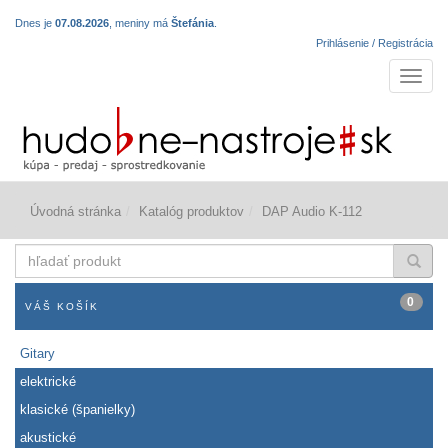
Dnes je
07.08.2026
, meniny má
Štefánia
.
Prihlásenie / Registrácia
Navigá
Úvodná stránka
Katalóg produktov
DAP Audio K-112
hľadať
produkt
0
VÁŠ KOŠÍK
Gitary
elektrické
klasické (španielky)
akustické