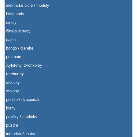
elektrické bicie / moduly
bicie sady
činely
činelové sady
cajon
bongo / djembe
perkusie
Xylofóny, zvonkohry
tamburíny
stoličky
stojany
pedále / dvojpedále
blany
paličky / metličky
púzdra
iné príslušenstvo