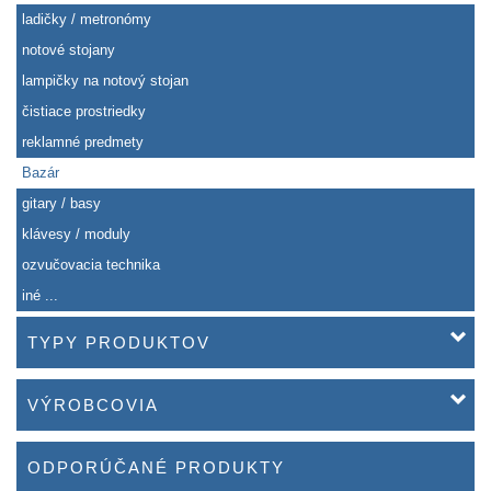
ladičky / metronómy
notové stojany
lampičky na notový stojan
čistiace prostriedky
reklamné predmety
Bazár
gitary / basy
klávesy / moduly
ozvučovacia technika
iné ...
TYPY PRODUKTOV
VÝROBCOVIA
ODPORÚČANÉ PRODUKTY