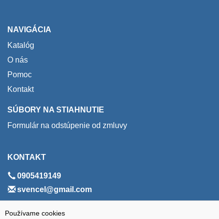
NAVIGÁCIA
Katalóg
O nás
Pomoc
Kontakt
SÚBORY NA STIAHNUTIE
Formulár na odstúpenie od zmluvy
KONTAKT
0905419149
svencel@gmail.com
ADRESA
Používame cookies