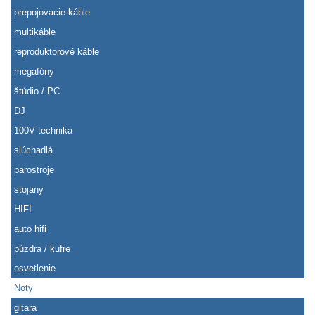
prepojovacie káble
multikáble
reproduktorové káble
megafóny
štúdio / PC
DJ
100V technika
slúchadlá
parostroje
stojany
HIFI
auto hifi
púzdra / kufre
osvetlenie
Noty
gitara