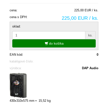
cena:
225,00 EUR / ks.
cena s DPH:
225,00 EUR / ks.
sklad:
ks.
do košíka
EAN kód:
0
katalógové číslo:
výrobca:
DAP Audio
430x310x575 mm
•
15,52 kg