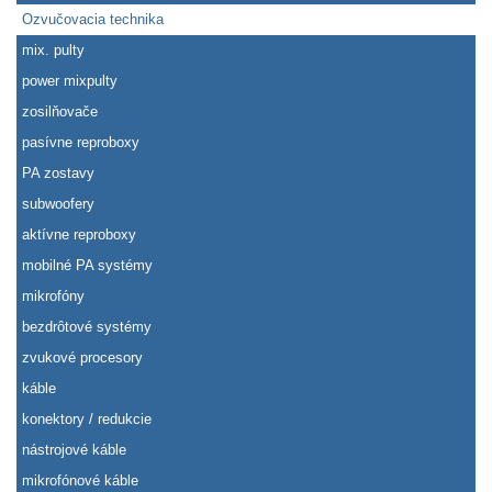
Ozvučovacia technika
mix. pulty
power mixpulty
zosilňovače
pasívne reproboxy
PA zostavy
subwoofery
aktívne reproboxy
mobilné PA systémy
mikrofóny
bezdrôtové systémy
zvukové procesory
káble
konektory / redukcie
nástrojové káble
mikrofónové káble