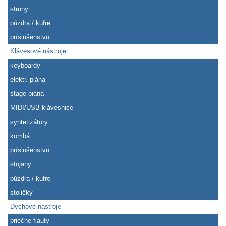
struny
púzdra / kufre
príslušenstvo
Klávesové nástroje
keyboardy
elektr. piána
stage piána
MIDI/USB klávesnice
syntetizátory
kombá
príslušenstvo
stojany
púzdra / kufre
stoličky
Dychové nástroje
priečne flauty