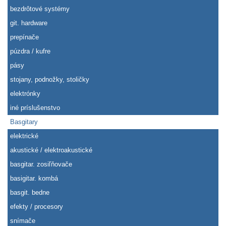
bezdrôtové systémy
git. hardware
prepínače
púzdra / kufre
pásy
stojany, podnožky, stoličky
elektrónky
iné príslušenstvo
Basgitary
elektrické
akustické / elektroakustické
basgitar. zosiľňovače
basigitar. kombá
basgit. bedne
efekty / procesory
snímače