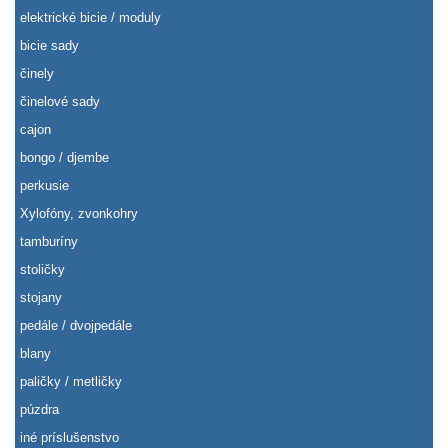
elektrické bicie / moduly
bicie sady
činely
činelové sady
cajon
bongo / djembe
perkusie
Xylofóny, zvonkohry
tamburíny
stoličky
stojany
pedále / dvojpedále
blany
paličky / metličky
púzdra
iné príslušenstvo