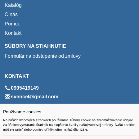
Katalóg
O nás
Pomoc
Kontakt
SÚBORY NA STIAHNUTIE
Formulár na odstúpenie od zmluvy
KONTAKT
0905419149
svencel@gmail.com
ADRESA
Používame cookies
Na našich webových stránkach používame súbory cookie na zhromažďovanie údajov
VEST - tech s.r.o.
za účelom vytvárania štatistík na zlepšenie kvality našej webovej stránky. Naše cookies
môžete prijať alebo odmietnuť kliknutím na tlačidlá nižšie.
Hviezdoslavova 280/6, 965 01 Žiar nad Hronom