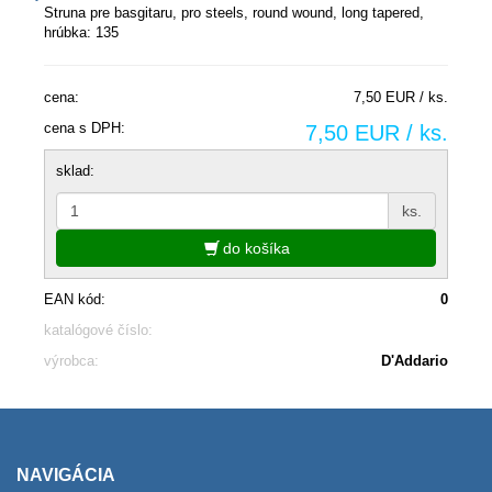
Struna pre basgitaru, pro steels, round wound, long tapered,
hrúbka: 135
cena:
7,50 EUR / ks.
cena s DPH:
7,50 EUR / ks.
sklad:
ks.
do košíka
EAN kód:
0
katalógové číslo:
výrobca:
D'Addario
NAVIGÁCIA