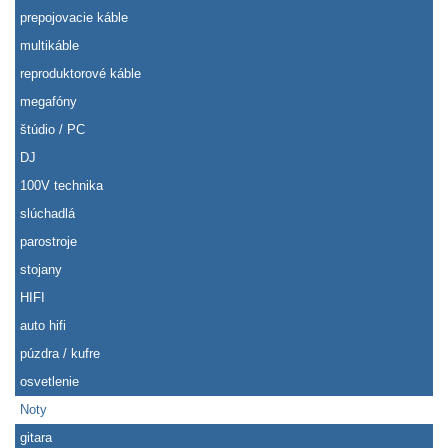
prepojovacie káble
multikáble
reproduktorové káble
megafóny
štúdio / PC
DJ
100V technika
slúchadlá
parostroje
stojany
HIFI
auto hifi
púzdra / kufre
osvetlenie
Noty
gitara