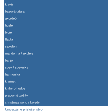
klavír
basová gitara
akordeón
husle
bicie
flauta
saxofón
mandolína / ukulele
banjo
spev / spevníky
harmonika
klarinet
knihy o hudbe
pracovné zošity
christmas song / koledy
Univerzálne príslušenstvo