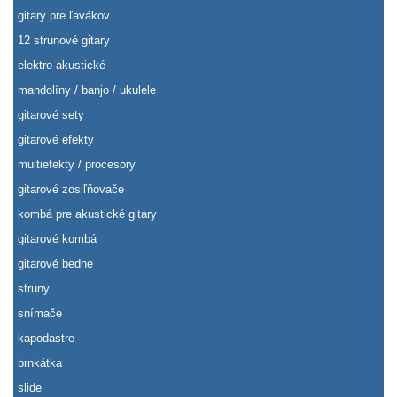
gitary pre ľavákov
12 strunové gitary
elektro-akustické
mandolíny / banjo / ukulele
gitarové sety
gitarové efekty
multiefekty / procesory
gitarové zosiľňovače
kombá pre akustické gitary
gitarové kombá
gitarové bedne
struny
snímače
kapodastre
brnkátka
slide