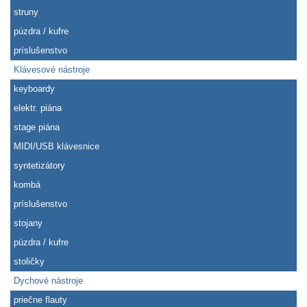
struny
púzdra / kufre
príslušenstvo
Klávesové nástroje
keyboardy
elektr. piána
stage piána
MIDI/USB klávesnice
syntetizátory
kombá
príslušenstvo
stojany
púzdra / kufre
stoličky
Dychové nástroje
priečne flauty