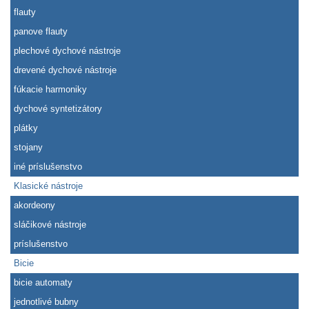
flauty
panove flauty
plechové dychové nástroje
drevené dychové nástroje
fúkacie harmoniky
dychové syntetizátory
plátky
stojany
iné príslušenstvo
Klasické nástroje
akordeony
sláčikové nástroje
príslušenstvo
Bicie
bicie automaty
jednotlivé bubny