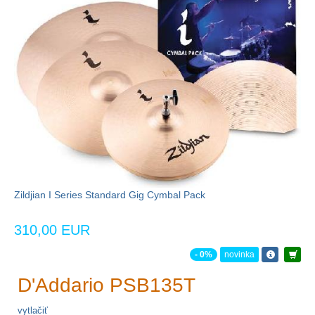
Zildjian I Series Standard Gig Cymbal Pack
310,00 EUR
- 0%
novinka
D'Addario PSB135T
vytlačiť