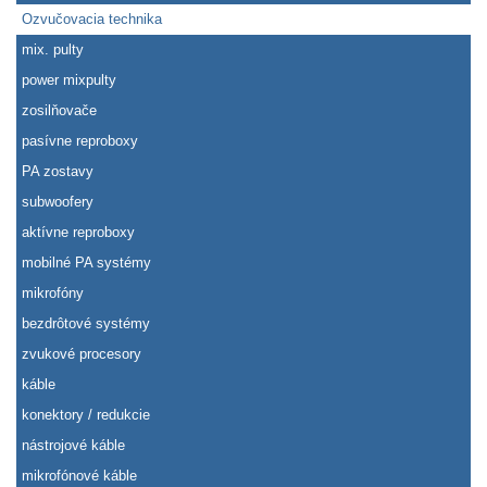
Ozvučovacia technika
mix. pulty
power mixpulty
zosilňovače
pasívne reproboxy
PA zostavy
subwoofery
aktívne reproboxy
mobilné PA systémy
mikrofóny
bezdrôtové systémy
zvukové procesory
káble
konektory / redukcie
nástrojové káble
mikrofónové káble