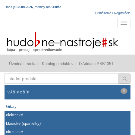
Dnes je
08.08.2026
, meniny má
Oskár
.
Prihlásenie / Registrácia
Navigá
Úvodná stránka
Katalóg produktov
D'Addario PSB135T
hľadať
produkt
0
VÁŠ KOŠÍK
Gitary
elektrické
klasické (španielky)
akustické