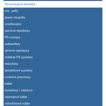
Ozvučovacia technika
mix. pulty
power mixpulty
zosilňovače
pasívne reproboxy
PA zostavy
subwoofery
aktívne reproboxy
mobilné PA systémy
mikrofóny
bezdrôtové systémy
zvukové procesory
káble
konektory / redukcie
nástrojové káble
mikrofónové káble