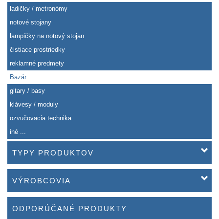
ladičky / metronómy
notové stojany
lampičky na notový stojan
čistiace prostriedky
reklamné predmety
Bazár
gitary / basy
klávesy / moduly
ozvučovacia technika
iné ...
TYPY PRODUKTOV
VÝROBCOVIA
ODPORÚČANÉ PRODUKTY