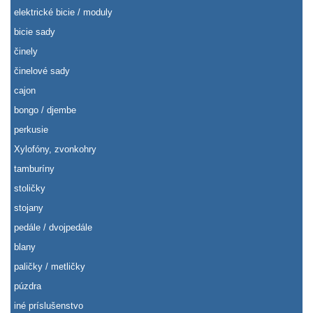
elektrické bicie / moduly
bicie sady
činely
činelové sady
cajon
bongo / djembe
perkusie
Xylofóny, zvonkohry
tamburíny
stoličky
stojany
pedále / dvojpedále
blany
paličky / metličky
púzdra
iné príslušenstvo