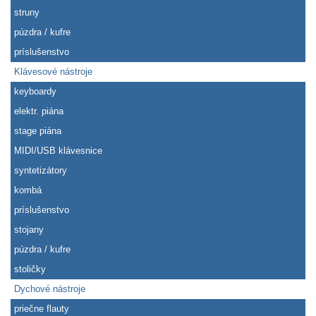
struny
púzdra / kufre
príslušenstvo
Klávesové nástroje
keyboardy
elektr. piána
stage piána
MIDI/USB klávesnice
syntetizátory
kombá
príslušenstvo
stojany
púzdra / kufre
stoličky
Dychové nástroje
priečne flauty