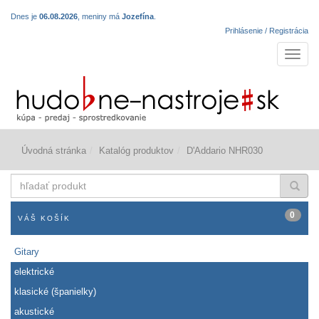
Dnes je
06.08.2026
, meniny má
Jozefína
.
Prihlásenie / Registrácia
Navigá
Úvodná stránka
Katalóg produktov
D'Addario NHR030
hľadať
produkt
0
VÁŠ KOŠÍK
Gitary
elektrické
klasické (španielky)
akustické