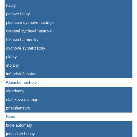
flauty
panove flauty
plechové dychové nástroje
drevené dychové nástroje
fúkacie harmoniky
dychové syntetizátory
plátky
stojany
iné príslušenstvo
Klasické nástroje
akordeony
sláčikové nástroje
príslušenstvo
Bicie
bicie automaty
jednotlivé bubny