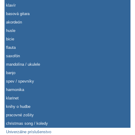
klavír
basová gitara
akordeón
husle
bicie
flauta
saxofón
mandolína / ukulele
banjo
spev / spevníky
harmonika
klarinet
knihy o hudbe
pracovné zošity
christmas song / koledy
Univerzálne príslušenstvo