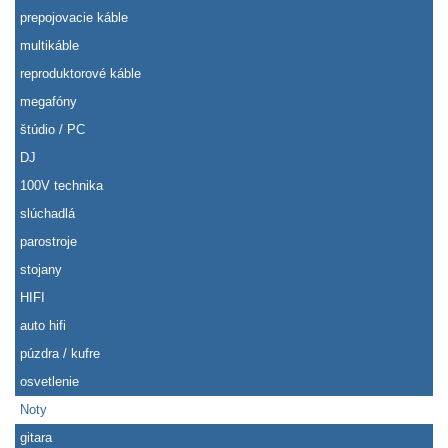
prepojovacie káble
multikáble
reproduktorové káble
megafóny
štúdio / PC
DJ
100V technika
slúchadlá
parostroje
stojany
HIFI
auto hifi
púzdra / kufre
osvetlenie
Noty
gitara