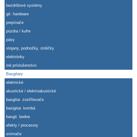
bezdrôtové systémy
git. hardware
prepínače
púzdra / kufre
pásy
stojany, podnožky, stoličky
elektrónky
iné príslušenstvo
Basgitary
elektrické
akustické / elektroakustické
basgitar. zosiľňovače
basigitar. kombá
basgit. bedne
efekty / procesory
snímače