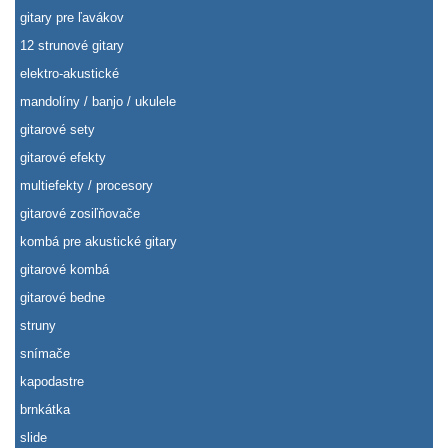
gitary pre ľavákov
12 strunové gitary
elektro-akustické
mandolíny / banjo / ukulele
gitarové sety
gitarové efekty
multiefekty / procesory
gitarové zosiľňovače
kombá pre akustické gitary
gitarové kombá
gitarové bedne
struny
snímače
kapodastre
brnkátka
slide