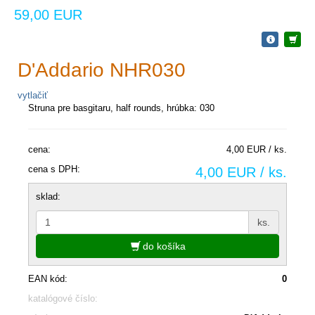
59,00 EUR
D'Addario NHR030
vytlačiť
Struna pre basgitaru, half rounds, hrúbka: 030
cena:
4,00 EUR / ks.
cena s DPH:
4,00 EUR / ks.
sklad:
ks.
do košíka
EAN kód:
0
katalógové číslo: