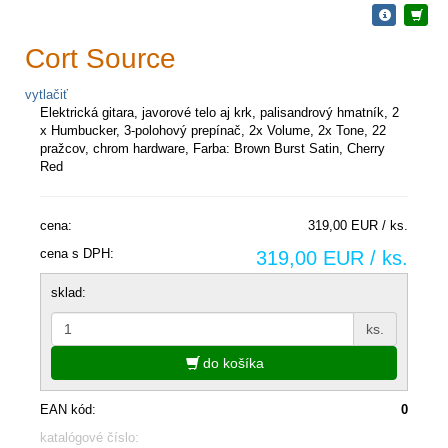
Cort Source
vytlačiť
Elektrická gitara, javorové telo aj krk, palisandrový hmatník, 2
x Humbucker, 3-polohový prepínač, 2x Volume, 2x Tone, 22
pražcov, chrom hardware, Farba: Brown Burst Satin, Cherry
Red
cena:
319,00 EUR / ks.
cena s DPH:
319,00 EUR / ks.
sklad:
ks.
do košíka
EAN kód:
0
katalógové číslo: