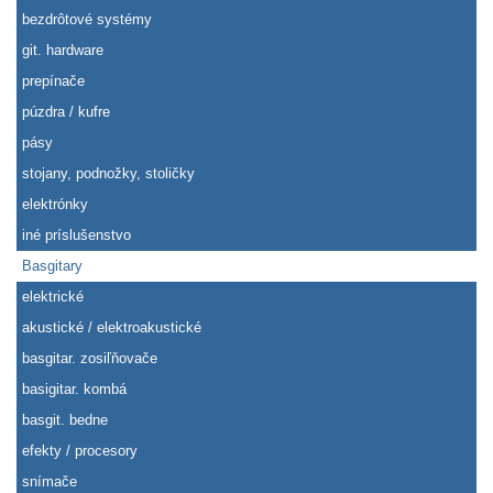
bezdrôtové systémy
git. hardware
prepínače
púzdra / kufre
pásy
stojany, podnožky, stoličky
elektrónky
iné príslušenstvo
Basgitary
elektrické
akustické / elektroakustické
basgitar. zosiľňovače
basigitar. kombá
basgit. bedne
efekty / procesory
snímače