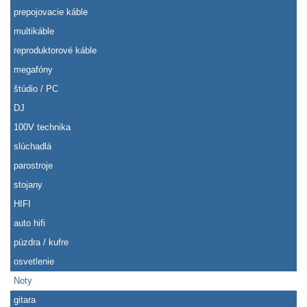
prepojovacie káble
multikáble
reproduktorové káble
megafóny
štúdio / PC
DJ
100V technika
slúchadlá
parostroje
stojany
HIFI
auto hifi
púzdra / kufre
osvetlenie
Noty
gitara