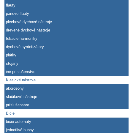
flauty
panove flauty
plechové dychové nástroje
drevené dychové nástroje
fúkacie harmoniky
dychové syntetizátory
plátky
stojany
iné príslušenstvo
Klasické nástroje
akordeony
sláčikové nástroje
príslušenstvo
Bicie
bicie automaty
jednotlivé bubny