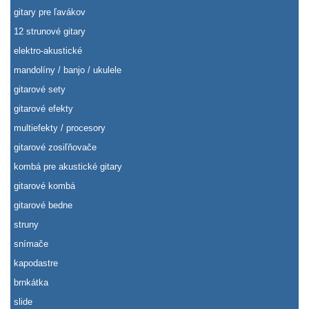
gitary pre ľavákov
12 strunové gitary
elektro-akustické
mandolíny / banjo / ukulele
gitarové sety
gitarové efekty
multiefekty / procesory
gitarové zosiľňovače
kombá pre akustické gitary
gitarové kombá
gitarové bedne
struny
snímače
kapodastre
brnkátka
slide