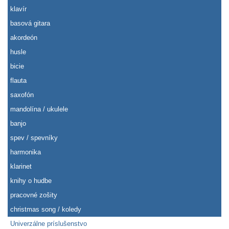
klavír
basová gitara
akordeón
husle
bicie
flauta
saxofón
mandolína / ukulele
banjo
spev / spevníky
harmonika
klarinet
knihy o hudbe
pracovné zošity
christmas song / koledy
Univerzálne príslušenstvo