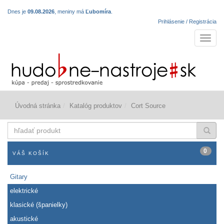
Dnes je
09.08.2026
, meniny má
Ľubomíra
.
Prihlásenie / Registrácia
Navigá
Úvodná stránka
Katalóg produktov
Cort Source
hľadať
produkt
0
VÁŠ KOŠÍK
Gitary
elektrické
klasické (španielky)
akustické