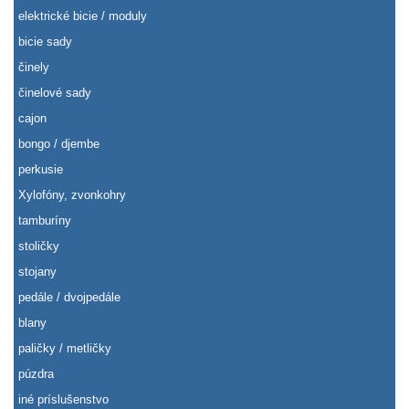
elektrické bicie / moduly
bicie sady
činely
činelové sady
cajon
bongo / djembe
perkusie
Xylofóny, zvonkohry
tamburíny
stoličky
stojany
pedále / dvojpedále
blany
paličky / metličky
púzdra
iné príslušenstvo