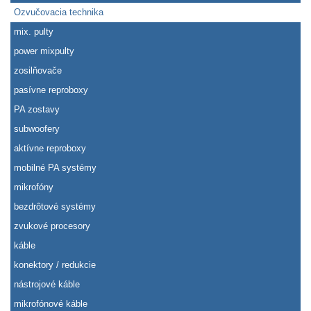
Ozvučovacia technika
mix. pulty
power mixpulty
zosilňovače
pasívne reproboxy
PA zostavy
subwoofery
aktívne reproboxy
mobilné PA systémy
mikrofóny
bezdrôtové systémy
zvukové procesory
káble
konektory / redukcie
nástrojové káble
mikrofónové káble