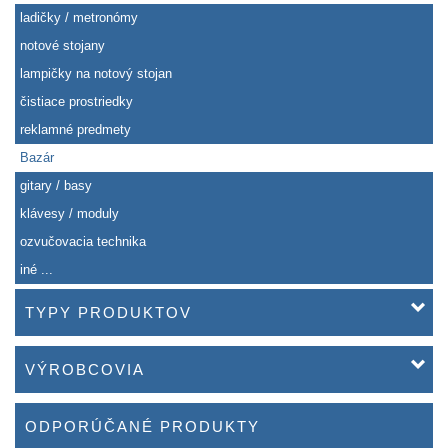
ladičky / metronómy
notové stojany
lampičky na notový stojan
čistiace prostriedky
reklamné predmety
Bazár
gitary / basy
klávesy / moduly
ozvučovacia technika
iné ...
TYPY PRODUKTOV
VÝROBCOVIA
ODPORÚČANÉ PRODUKTY