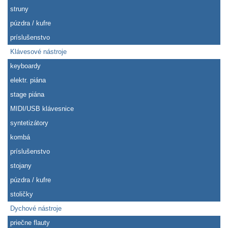
struny
púzdra / kufre
príslušenstvo
Klávesové nástroje
keyboardy
elektr. piána
stage piána
MIDI/USB klávesnice
syntetizátory
kombá
príslušenstvo
stojany
púzdra / kufre
stoličky
Dychové nástroje
priečne flauty