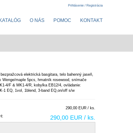
Prihlásenie / Registrácia
KATALÓG
O NÁS
POMOC
KONTAKT
 bezpražcová elektrická basgitara, telo bahenný jaseň,
rk Wenge/maple 5pcs, hmatník rosewood, snímače
MK1-4/F & MK1-4/R, kobylka EB12/4, ovládanie:
MK-1 EQ, 1vol, 1blend, 3-band EQ,on/off s/w
290,00 EUR / ks.
H:
290,00 EUR / ks.