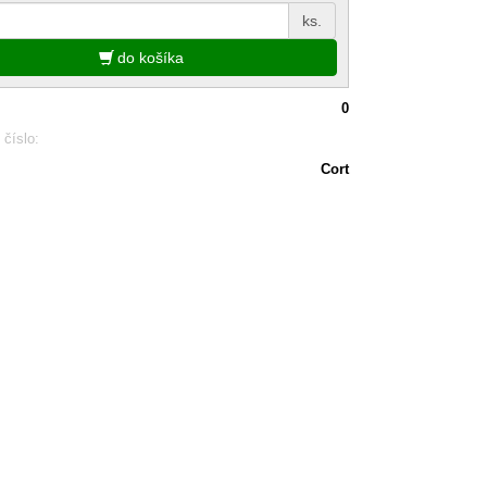
ks.
do košíka
0
 číslo:
Cort