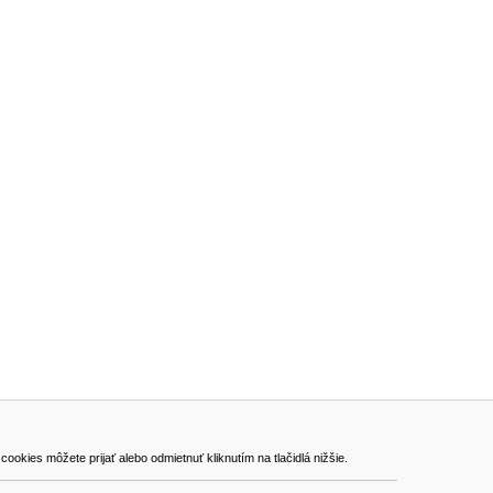
ADRESA
kies môžete prijať alebo odmietnuť kliknutím na tlačidlá nižšie.
VEST - tech s.r.o.
Hviezdoslavova 280/6, 965 01 Žiar nad Hronom