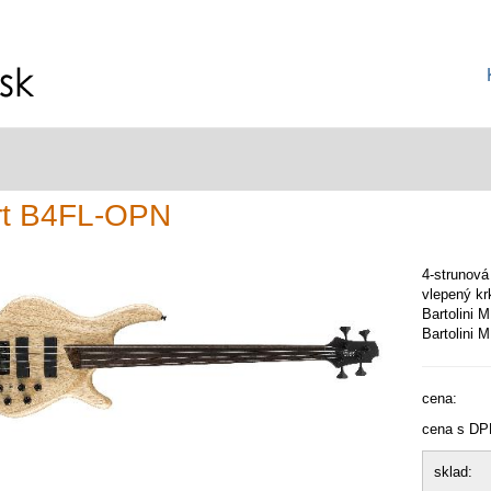
rt B4FL-OPN
4-strunová
vlepený k
Bartolini 
Bartolini 
cena:
cena s DP
sklad: