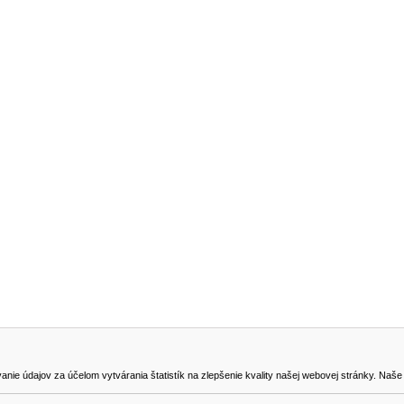
NA STIAHNUTIE
KONTAKT
dajov za účelom vytvárania štatistík na zlepšenie kvality našej webovej stránky. Naše coo
na odstúpenie od zmluvy
0905419149
svencel@gmail.com