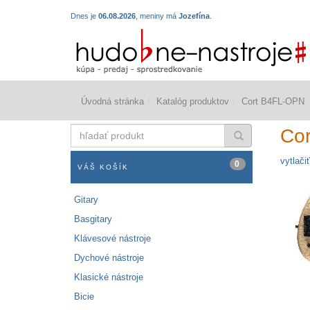
Dnes je
06.08.2026
, meniny má
Jozefína
.
Úvodná stránka
Katalóg produktov
Cort B4FL-OPN
hľadať
Co
produkt
vytlačiť
0
VÁŠ KOŠÍK
Gitary
Basgitary
Klávesové nástroje
Dychové nástroje
Klasické nástroje
Bicie