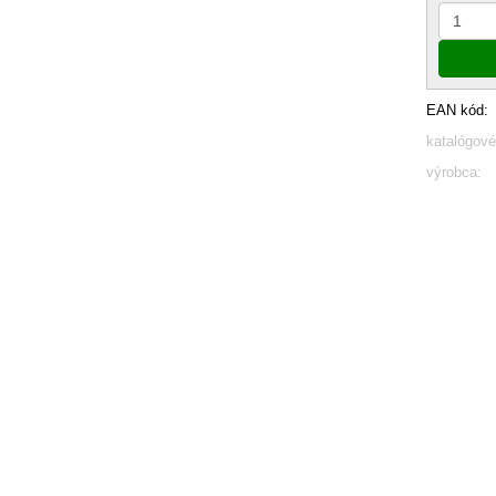
EAN kód:
katalógové
výrobca: