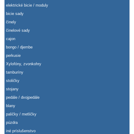
elektrické bicie / moduly
bicie sady
činely
činelové sady
cajon
bongo / djembe
perkusie
Xylofóny, zvonkohry
tamburíny
stoličky
stojany
pedále / dvojpedále
blany
paličky / metličky
púzdra
iné príslušenstvo