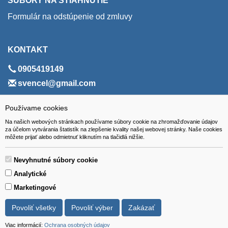
SÚBORY NA STIAHNUTIE
Formulár na odstúpenie od zmluvy
KONTAKT
0905419149
svencel@gmail.com
ADRESA
Používame cookies
Na našich webových stránkach používame súbory cookie na zhromažďovanie údajov
VEST - tech s.r.o.
za účelom vytvárania štatistík na zlepšenie kvality našej webovej stránky. Naše cookies
môžete prijať alebo odmietnuť kliknutím na tlačidlá nižšie.
Hviezdoslavova 280/6, 965 01 Žiar nad Hronom
Slovakia (Slovak Republic)
Nevyhnutné súbory cookie
Analytické
Marketingové
Povoliť všetky
Povoliť výber
Zakázať
Všetky ceny sú uvádzané vrátane DPH.
© 2018 GIBOX, s.r.o. • Generuje redakčný systém YGScms •
Viac informácií:
Ochrana osobných údajov