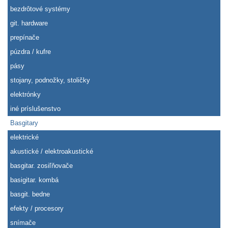
bezdrôtové systémy
git. hardware
prepínače
púzdra / kufre
pásy
stojany, podnožky, stoličky
elektrónky
iné príslušenstvo
Basgitary
elektrické
akustické / elektroakustické
basgitar. zosiľňovače
basigitar. kombá
basgit. bedne
efekty / procesory
snímače