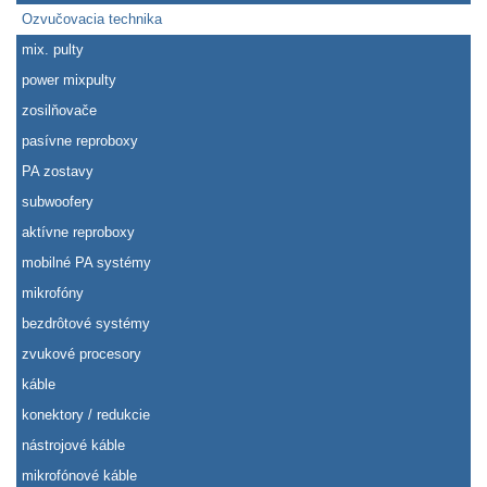
Ozvučovacia technika
mix. pulty
power mixpulty
zosilňovače
pasívne reproboxy
PA zostavy
subwoofery
aktívne reproboxy
mobilné PA systémy
mikrofóny
bezdrôtové systémy
zvukové procesory
káble
konektory / redukcie
nástrojové káble
mikrofónové káble