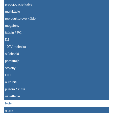
prepojovacie káble
multikáble
reproduktorové káble
megafóny
štúdio / PC
DJ
100V technika
slúchadlá
parostroje
stojany
HIFI
auto hifi
púzdra / kufre
osvetlenie
Noty
gitara