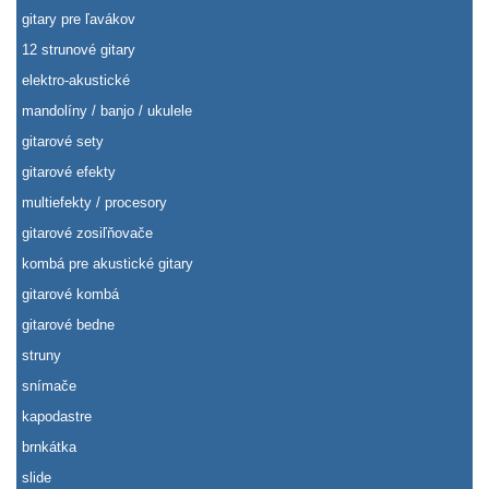
gitary pre ľavákov
12 strunové gitary
elektro-akustické
mandolíny / banjo / ukulele
gitarové sety
gitarové efekty
multiefekty / procesory
gitarové zosiľňovače
kombá pre akustické gitary
gitarové kombá
gitarové bedne
struny
snímače
kapodastre
brnkátka
slide