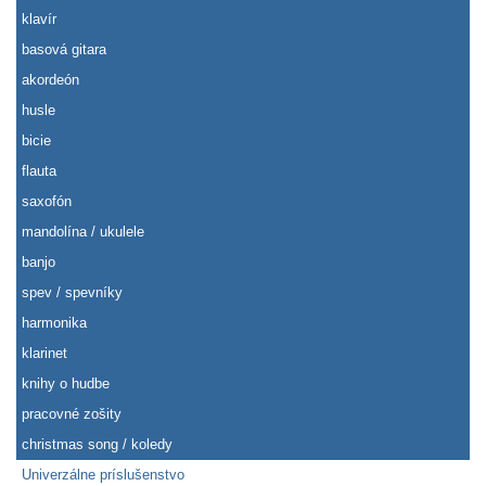
klavír
basová gitara
akordeón
husle
bicie
flauta
saxofón
mandolína / ukulele
banjo
spev / spevníky
harmonika
klarinet
knihy o hudbe
pracovné zošity
christmas song / koledy
Univerzálne príslušenstvo