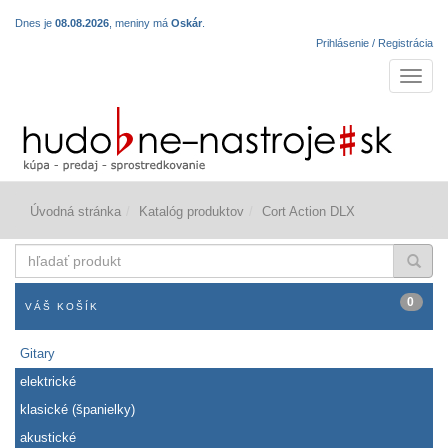
Dnes je
08.08.2026
, meniny má
Oskár
.
Prihlásenie / Registrácia
Navigá
Úvodná stránka
Katalóg produktov
Cort Action DLX
hľadať
produkt
0
VÁŠ KOŠÍK
Gitary
elektrické
klasické (španielky)
akustické