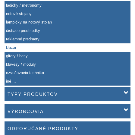
ladičky / metronómy
notové stojany
lampičky na notový stojan
čistiace prostriedky
reklamné predmety
Bazár
gitary / basy
klávesy / moduly
ozvučovacia technika
iné ...
TYPY PRODUKTOV
VÝROBCOVIA
ODPORÚČANÉ PRODUKTY