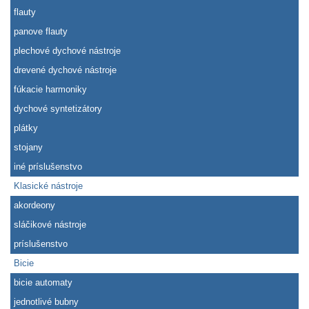
flauty
panove flauty
plechové dychové nástroje
drevené dychové nástroje
fúkacie harmoniky
dychové syntetizátory
plátky
stojany
iné príslušenstvo
Klasické nástroje
akordeony
sláčikové nástroje
príslušenstvo
Bicie
bicie automaty
jednotlivé bubny