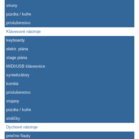
struny
púzdra / kufre
príslušenstvo
Klávesové nástroje
keyboardy
elektr. piána
stage piána
MIDI/USB klávesnice
syntetizátory
kombá
príslušenstvo
stojany
púzdra / kufre
stoličky
Dychové nástroje
priečne flauty