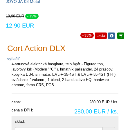
JOYO JA-03 Metal
19,90 EUR
- 35%
12,90 EUR
- 35%
akcia
Cort Action DLX
vytlačiť
4-strunová elektrická basgitara, telo Agát - Figured top,
javorový krk (Modern ""C""), hmatník palisander, 24 pražcov,
kobylka EB4, snímače: EVL-F-35-4ST & EVL-R-35-4ST (H-H),
ovládanie: 1volume , 1 blend, 2-band active EQ, hardware
chrome, farba CRS, FGB
cena:
280,00 EUR / ks.
cena s DPH:
280,00 EUR / ks.
sklad: