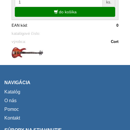
ks.
do košíka
EAN kód:
0
katalógové číslo:
výrobca:
Cort
NAVIGÁCIA
Katalóg
O nás
Pomoc
Kontakt