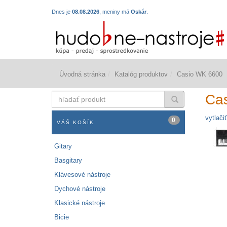
Dnes je
08.08.2026
, meniny má
Oskár
.
Úvodná stránka
Katalóg produktov
Casio WK 6600
hľadať
Ca
produkt
vytlačiť
0
VÁŠ KOŠÍK
Gitary
Basgitary
Klávesové nástroje
Dychové nástroje
Klasické nástroje
Bicie