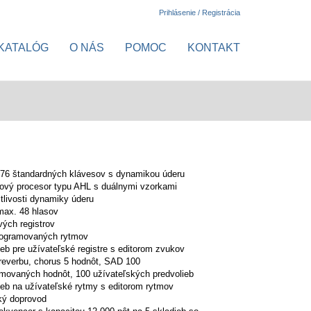
Prihlásenie / Registrácia
KATALÓG
O NÁS
POMOC
KONTAKT
 76 štandardných klávesov s dynamikou úderu
ový procesor typu AHL s duálnymi vzorkami
itlivosti dynamiky úderu
max. 48 hlasov
ých registrov
rogramovaných rytmov
ieb pre užívateľské registre s editorom zvukov
reverbu, chorus 5 hodnôt, SAD 100
movaných hodnôt, 100 užívateľských predvolieb
ieb na užívateľské rytmy s editorom rytmov
ký doprovod