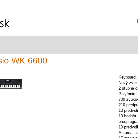
sio WK 6600
Keyboard,
Nový zvuk
2 stupne c
Polyfónia 
700 zvukov
210 predp
10 predvol
10 hodnôt 
predprogra
10 predvol
Automatic