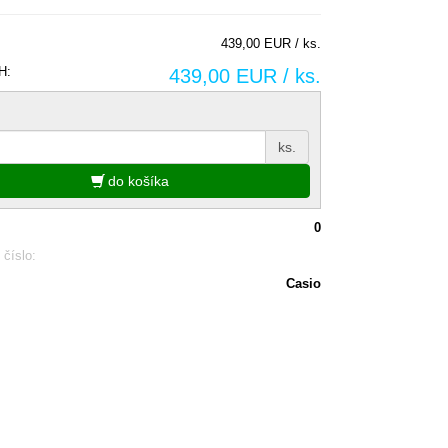
439,00 EUR / ks.
H:
439,00 EUR / ks.
ks.
do košíka
0
 číslo:
Casio