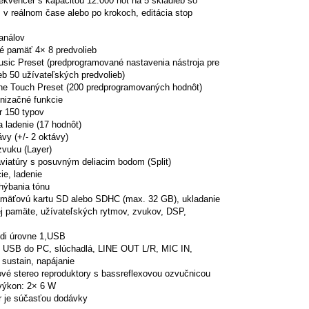
ekvencer s kapacitou 12.000 nôt na 5 skladieb so
 reálnom čase alebo po krokoch, editácia stop
análov
é pamäť 4× 8 predvolieb
sic Preset (predprogramované nastavenia nástroja pre
eb 50 užívateľských predvolieb)
e Touch Preset (200 predprogra­movaných hodnôt)
nizačné funkcie
r 150 typov
 ladenie (17 hodnôt)
vy (+/- 2 oktávy)
zvuku (Layer)
aviatúry s posuvným deliacim bodom (Split)
ie, ladenie
hýbania tónu
amäťovú kartu SD alebo SDHC (max. 32 GB), ukladanie
ej pamäte, užívateľských rytmov, zvukov, DSP,
idi úrovne 1,USB
: USB do PC, slúchadlá, LINE OUT L/R, MIC IN,
sustain, napájanie
é stereo reproduktory s bassreflexovou ozvučnicou
výkon: 2× 6 W
r je súčasťou dodávky