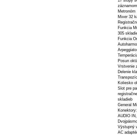
17 stopý s
záznamom v
Metronóm
Mixer 32 k
Registračn
Funkcia Mu
305 skladi
Funkcia On
Autoharmo
Arpeggiato
Temperácia
Posun oktá
Vrstvenie 
Delenie kl
Transpozíc
Koliesko o
Slot pre p
registračn
skladieb
General M
Konektory
AUDIO IN, 
Dvojpásmov
Výstupný 
AC adapté