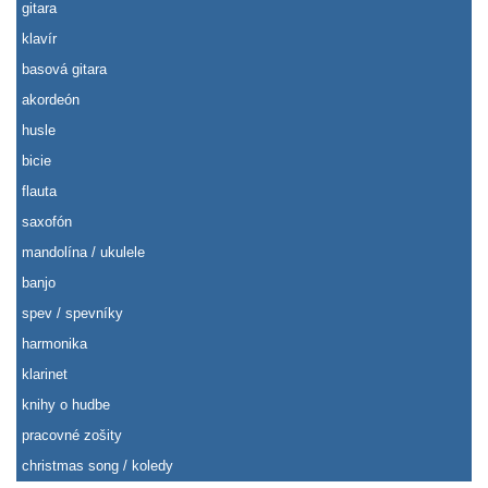
gitara
klavír
basová gitara
akordeón
husle
bicie
flauta
saxofón
mandolína / ukulele
banjo
spev / spevníky
harmonika
klarinet
knihy o hudbe
pracovné zošity
christmas song / koledy