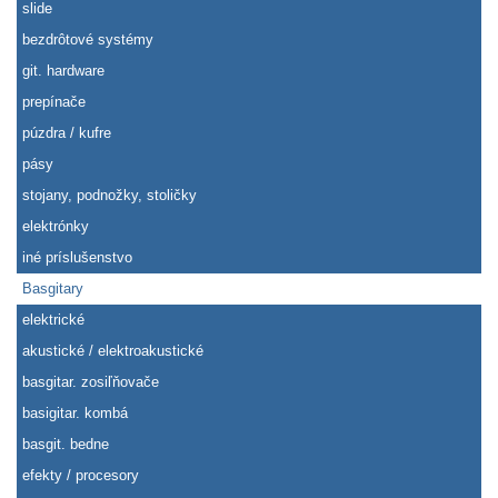
slide
bezdrôtové systémy
git. hardware
prepínače
púzdra / kufre
pásy
stojany, podnožky, stoličky
elektrónky
iné príslušenstvo
Basgitary
elektrické
akustické / elektroakustické
basgitar. zosiľňovače
basigitar. kombá
basgit. bedne
efekty / procesory