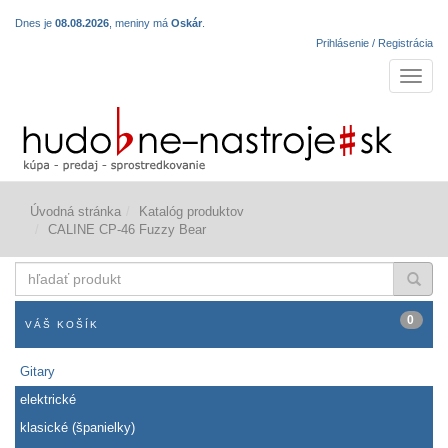
Dnes je
08.08.2026
, meniny má
Oskár
.
Prihlásenie / Registrácia
Navigá
Úvodná stránka
Katalóg produktov
CALINE CP-46 Fuzzy Bear
hľadať
produkt
0
VÁŠ KOŠÍK
Gitary
elektrické
klasické (španielky)