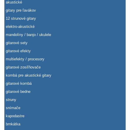
akustické
gitary pre ľavákov
12 strunové gitary
elektro-akustické
mandolíny / banjo / ukulele
gitarové sety
gitarové efekty
multiefekty / procesory
gitarové zosiľňovače
kombá pre akustické gitary
gitarové kombá
gitarové bedne
struny
snímače
kapodastre
brnkátka