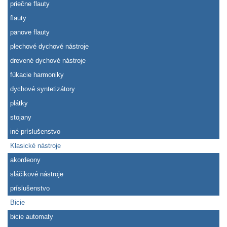
priečne flauty
flauty
panove flauty
plechové dychové nástroje
drevené dychové nástroje
fúkacie harmoniky
dychové syntetizátory
plátky
stojany
iné príslušenstvo
Klasické nástroje
akordeony
sláčikové nástroje
príslušenstvo
Bicie
bicie automaty