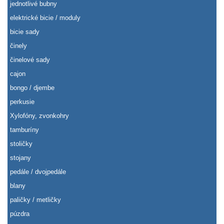
jednotlivé bubny
elektrické bicie / moduly
bicie sady
činely
činelové sady
cajon
bongo / djembe
perkusie
Xylofóny, zvonkohry
tamburíny
stoličky
stojany
pedále / dvojpedále
blany
paličky / metličky
púzdra