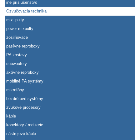
iné príslušenstvo
Ozvučovacia technika
mix. pulty
power mixpulty
zosilňovače
pasívne reproboxy
PA zostavy
subwoofery
aktívne reproboxy
mobilné PA systémy
mikrofóny
bezdrôtové systémy
zvukové procesory
káble
konektory / redukcie
nástrojové káble