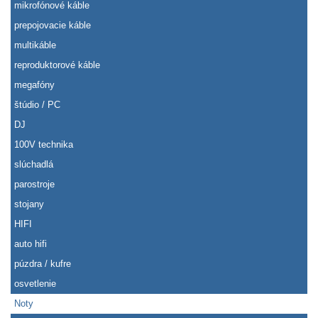
mikrofónové káble
prepojovacie káble
multikáble
reproduktorové káble
megafóny
štúdio / PC
DJ
100V technika
slúchadlá
parostroje
stojany
HIFI
auto hifi
púzdra / kufre
osvetlenie
Noty