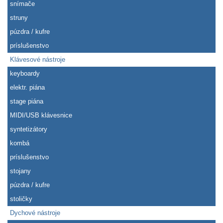
snímače
struny
púzdra / kufre
príslušenstvo
Klávesové nástroje
keyboardy
elektr. piána
stage piána
MIDI/USB klávesnice
syntetizátory
kombá
príslušenstvo
stojany
púzdra / kufre
stoličky
Dychové nástroje