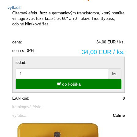
vytlačiť
Gitarový efekt, fuzz s germaniovým tranzistorom, ktorý ponúka
vintage zvuk fuzz krabičiek 60" a 70" rokov. True-Bypass,
odolné hliníkové šasi
cena:
34,00 EUR / ks.
cena s DPH:
34,00 EUR / ks.
sklad:
ks.
do košíka
EAN kód:
0
katalógové číslo:
výrobca:
Caline