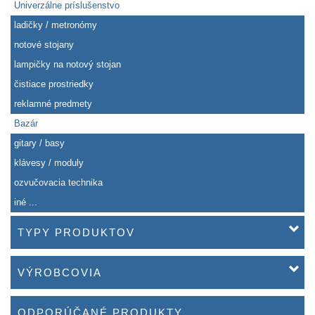
Univerzálne príslušenstvo
ladičky / metronómy
notové stojany
lampičky na notový stojan
čistiace prostriedky
reklamné predmety
Bazár
gitary / basy
klávesy / moduly
ozvučovacia technika
iné ...
TYPY PRODUKTOV
VÝROBCOVIA
ODPORÚČANÉ PRODUKTY