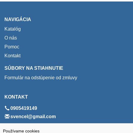
NAVIGÁCIA
Katalóg
O nás
Pomoc
Kontakt
SÚBORY NA STIAHNUTIE
Formulár na odstúpenie od zmluvy
KONTAKT
0905419149
svencel@gmail.com
ADRESA
Používame cookies