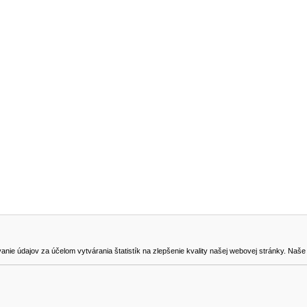
NA STIAHNUTIE
KONTAKT
dajov za účelom vytvárania štatistík na zlepšenie kvality našej webovej stránky. Naše coo
na odstúpenie od zmluvy
0905419149
svencel@gmail.com