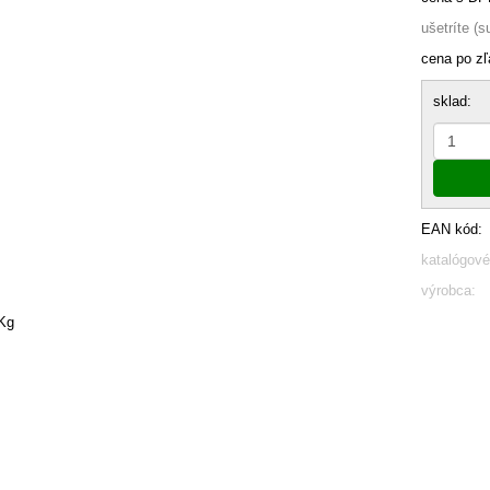
ušetríte (
cena po zľ
sklad:
EAN kód:
katalógové
výrobca:
Kg