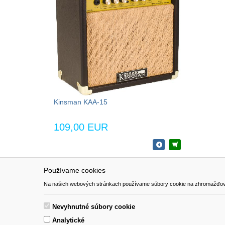
Kinsman KAA-15
109,00 EUR
Používame cookies
NAVIGÁCIA
SÚBORY 
Na našich webových stránkach používame súbory cookie na zhromažďovanie ú
Katalóg
Formulár 
O nás
Nevyhnutné súbory cookie
Pomoc
Analytické
Kontakt