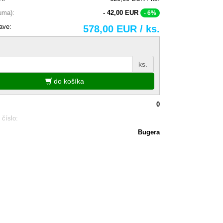
suma):
- 42,00 EUR
- 6%
ave:
578,00 EUR / ks.
ks.
do košíka
0
 číslo:
Bugera