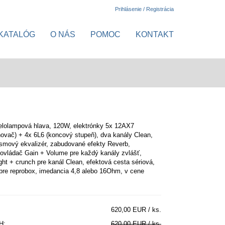
Prihlásenie / Registrácia
KATALÓG
O NÁS
POMOC
KONTAKT
elolampová hlava, 120W, elektrónky 5x 12AX7
ňovač) + 4x 6L6 (koncový stupeň), dva kanály Clean,
smový ekvalizér, zabudované efekty Reverb,
ovládač Gain + Volume pre každý kanály zvlášť,
ight + crunch pre kanál Clean, efektová cesta sériová,
pre reprobox, imedancia 4,8 alebo 16Ohm, v cene
620,00 EUR / ks.
H:
620,00 EUR / ks.