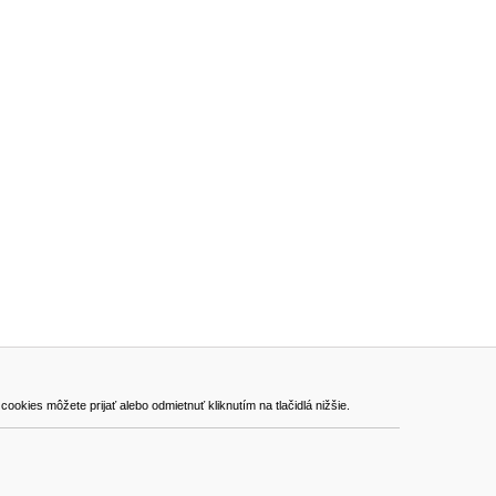
ADRESA
kies môžete prijať alebo odmietnuť kliknutím na tlačidlá nižšie.
VEST - tech s.r.o.
Hviezdoslavova 280/6, 965 01 Žiar nad Hronom
Slovakia (Slovak Republic)