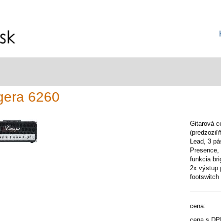
gera 6260
Gitarová c
(predzoziľ
Lead, 3 pá
Presence, 
funkcia br
2x výstup 
footswitch
cena:
cena s DP