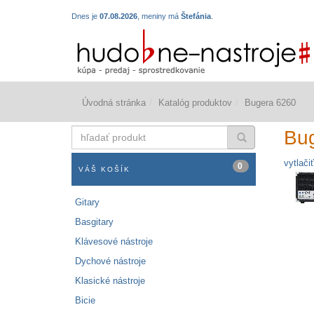
Dnes je
07.08.2026
, meniny má
Štefánia
.
Úvodná stránka
Katalóg produktov
Bugera 6260
hľadať
Bu
produkt
vytlačiť
0
VÁŠ KOŠÍK
Gitary
Basgitary
Klávesové nástroje
Dychové nástroje
Klasické nástroje
Bicie