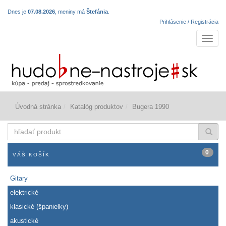
Dnes je
07.08.2026
, meniny má
Štefánia
.
Prihlásenie / Registrácia
Navigá
Úvodná stránka
Katalóg produktov
Bugera 1990
hľadať
produkt
0
VÁŠ KOŠÍK
Gitary
elektrické
klasické (španielky)
akustické