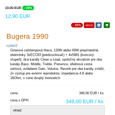
19,90 EUR
- 35%
12,90 EUR
- 35%
akcia
Bugera 1990
vytlačiť
Gitarová celolampová hlava, 120W alebo 60W prepínatelné,
elektrónky 3xECC83 (predzozilovač) + 4x5881 (koncový
stupeň), dva kanály Clean a Lead, spoločný ekvalizér pre oba
kanály Bass, Middle, Treble, Presence, efektová cesta
sériová, ovládanie Gain, Volume, Reverb pre oba kanály zvlášt,
2x výstup pre externí reproduktor, impedancia 4,8 alebo
16Ohm, v cene dvojitý footswitch
cena:
349,00 EUR / ks.
cena s DPH:
349,00 EUR / ks.
sklad: