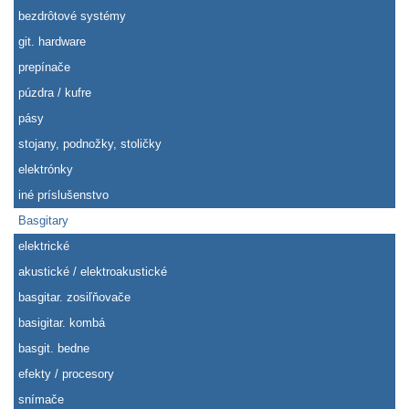
bezdrôtové systémy
git. hardware
prepínače
púzdra / kufre
pásy
stojany, podnožky, stoličky
elektrónky
iné príslušenstvo
Basgitary
elektrické
akustické / elektroakustické
basgitar. zosiľňovače
basigitar. kombá
basgit. bedne
efekty / procesory
snímače