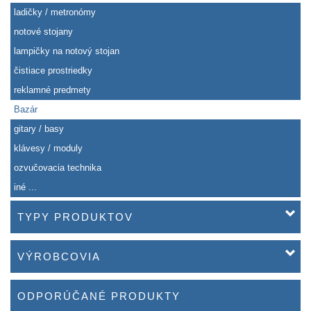
ladičky / metronómy
notové stojany
lampičky na notový stojan
čistiace prostriedky
reklamné predmety
Bazár
gitary / basy
klávesy / moduly
ozvučovacia technika
iné ...
TYPY PRODUKTOV
VÝROBCOVIA
ODPORÚČANÉ PRODUKTY