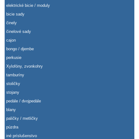
elektrické bicie / moduly
bicie sady
činely
činelové sady
cajon
bongo / djembe
perkusie
Xylofóny, zvonkohry
tamburíny
stoličky
stojany
pedále / dvojpedále
blany
paličky / metličky
púzdra
iné príslušenstvo