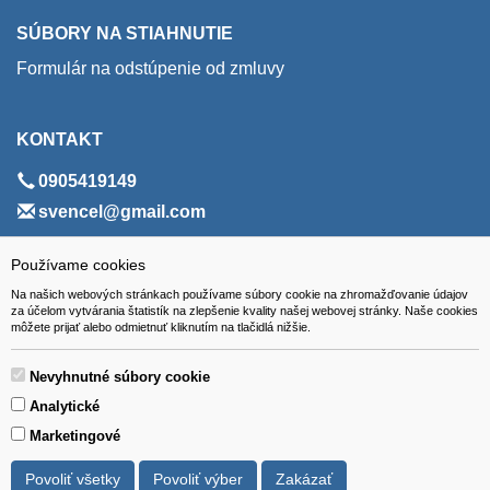
SÚBORY NA STIAHNUTIE
Formulár na odstúpenie od zmluvy
KONTAKT
0905419149
svencel@gmail.com
ADRESA
Používame cookies
Na našich webových stránkach používame súbory cookie na zhromažďovanie údajov
VEST - tech s.r.o.
za účelom vytvárania štatistík na zlepšenie kvality našej webovej stránky. Naše cookies
môžete prijať alebo odmietnuť kliknutím na tlačidlá nižšie.
Hviezdoslavova 280/6, 965 01 Žiar nad Hronom
Slovakia (Slovak Republic)
Nevyhnutné súbory cookie
Analytické
Marketingové
Povoliť všetky
Povoliť výber
Zakázať
Všetky ceny sú uvádzané vrátane DPH.