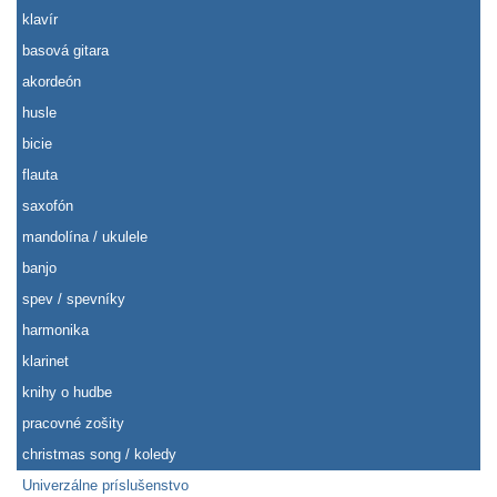
klavír
basová gitara
akordeón
husle
bicie
flauta
saxofón
mandolína / ukulele
banjo
spev / spevníky
harmonika
klarinet
knihy o hudbe
pracovné zošity
christmas song / koledy
Univerzálne príslušenstvo