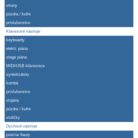
struny
púzdra / kufre
príslušenstvo
Klávesové nástroje
keyboardy
elektr. piána
stage piána
MIDI/USB klávesnice
syntetizátory
kombá
príslušenstvo
stojany
púzdra / kufre
stoličky
Dychové nástroje
priečne flauty