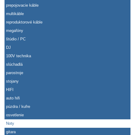
prepojovacie káble
multikáble
reproduktorové káble
megafóny
štúdio / PC
DJ
100V technika
slúchadlá
parostroje
stojany
HIFI
auto hifi
púzdra / kufre
osvetlenie
Noty
gitara