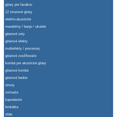
gitary pre ľavákov
12 strunové gitary
elektro-akustické
mandolíny / banjo / ukulele
gitarové sety
gitarové efekty
multiefekty / procesory
gitarové zosiľňovače
kombá pre akustické gitary
gitarové kombá
gitarové bedne
struny
snímače
kapodastre
brnkátka
slide