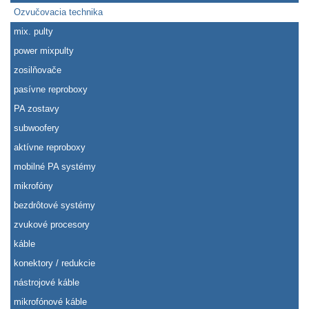
Ozvučovacia technika
mix. pulty
power mixpulty
zosilňovače
pasívne reproboxy
PA zostavy
subwoofery
aktívne reproboxy
mobilné PA systémy
mikrofóny
bezdrôtové systémy
zvukové procesory
káble
konektory / redukcie
nástrojové káble
mikrofónové káble