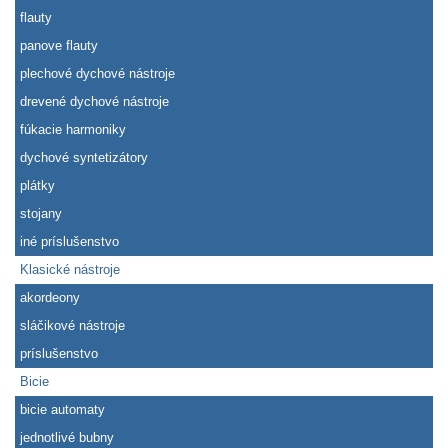
flauty
panove flauty
plechové dychové nástroje
drevené dychové nástroje
fúkacie harmoniky
dychové syntetizátory
plátky
stojany
iné príslušenstvo
Klasické nástroje
akordeony
sláčikové nástroje
príslušenstvo
Bicie
bicie automaty
jednotlivé bubny