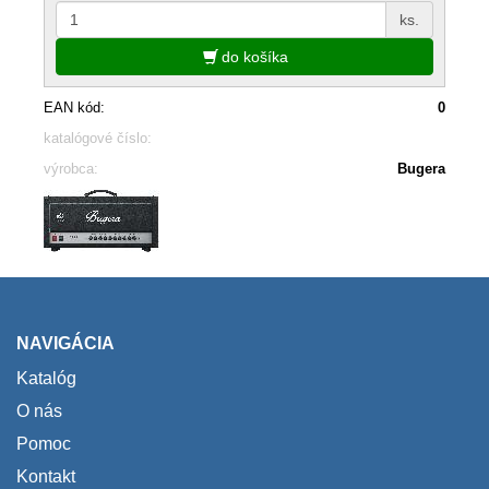
ks.
do košíka
EAN kód:
0
katalógové číslo:
výrobca:
Bugera
NAVIGÁCIA
Katalóg
O nás
Pomoc
Kontakt