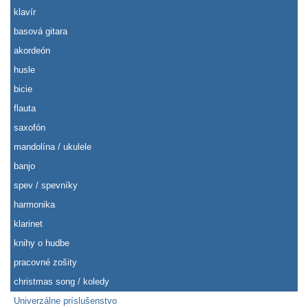
klavír
basová gitara
akordeón
husle
bicie
flauta
saxofón
mandolína / ukulele
banjo
spev / spevníky
harmonika
klarinet
knihy o hudbe
pracovné zošity
christmas song / koledy
Univerzálne príslušenstvo