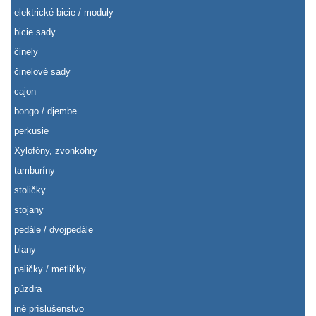
elektrické bicie / moduly
bicie sady
činely
činelové sady
cajon
bongo / djembe
perkusie
Xylofóny, zvonkohry
tamburíny
stoličky
stojany
pedále / dvojpedále
blany
paličky / metličky
púzdra
iné príslušenstvo