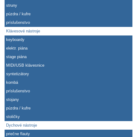
struny
púzdra / kufre
príslušenstvo
Klávesové nástroje
keyboardy
elektr. piána
stage piána
MIDI/USB klávesnice
syntetizátory
kombá
príslušenstvo
stojany
púzdra / kufre
stoličky
Dychové nástroje
priečne flauty