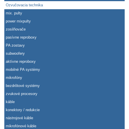
Ozvučovacia technika
mix. pulty
power mixpulty
zosilňovače
pasívne reproboxy
PA zostavy
subwoofery
aktívne reproboxy
mobilné PA systémy
mikrofóny
bezdrôtové systémy
zvukové procesory
káble
konektory / redukcie
nástrojové káble
mikrofónové káble