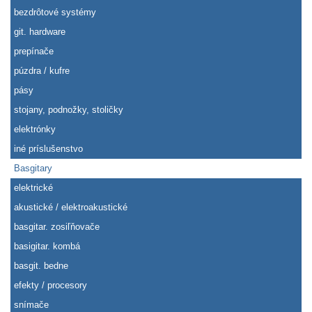
bezdrôtové systémy
git. hardware
prepínače
púzdra / kufre
pásy
stojany, podnožky, stoličky
elektrónky
iné príslušenstvo
Basgitary
elektrické
akustické / elektroakustické
basgitar. zosiľňovače
basigitar. kombá
basgit. bedne
efekty / procesory
snímače