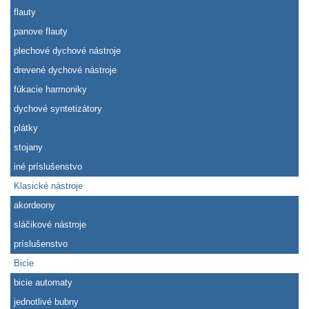
flauty
panove flauty
plechové dychové nástroje
drevené dychové nástroje
fúkacie harmoniky
dychové syntetizátory
plátky
stojany
iné príslušenstvo
Klasické nástroje
akordeony
sláčikové nástroje
príslušenstvo
Bicie
bicie automaty
jednotlivé bubny