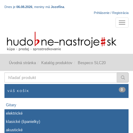
Dnes je
06.08.2026
, meniny má
Jozefína
.
Prihlásenie / Registrácia
Navigá
Úvodná stránka
Katalóg produktov
Bespeco SLC20
hľadať
produkt
0
VÁŠ KOŠÍK
Gitary
elektrické
klasické (španielky)
akustické