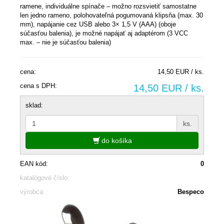
ramene,
individuálne spínače – možno rozsvietiť samostatne
len jedno rameno, polohovateľná pogumovaná klipsňa (max. 30
mm), napájanie cez USB alebo 3× 1,5 V (AAA) (oboje
súčasťou balenia),
je možné napájať aj adaptérom (3 VCC
max. – nie je súčasťou
balenia
)
cena:
14,50 EUR / ks.
cena s DPH:
14,50 EUR / ks.
sklad:
ks.
do košíka
EAN kód:
0
katalógové číslo:
výrobca:
Bespeco