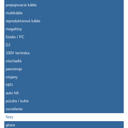
prepojovacie káble
multikáble
reproduktorové káble
megafóny
štúdio / PC
DJ
100V technika
slúchadlá
parostroje
stojany
HIFI
auto hifi
púzdra / kufre
osvetlenie
Noty
gitara