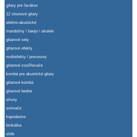
gitary pre ľavákov
12 strunové gitary
elektro-akustické
mandolíny / banjo / ukulele
gitarové sety
gitarové efekty
multiefekty / procesory
gitarové zosiľňovače
kombá pre akustické gitary
gitarové kombá
gitarové bedne
struny
snímače
kapodastre
brnkátka
slide