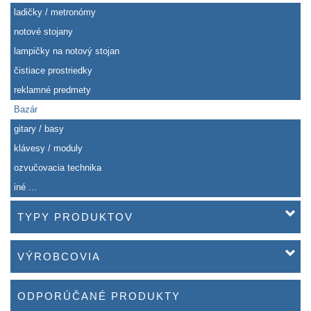
ladičky / metronómy
notové stojany
lampičky na notový stojan
čistiace prostriedky
reklamné predmety
Bazár
gitary / basy
klávesy / moduly
ozvučovacia technika
iné ...
TYPY PRODUKTOV
VÝROBCOVIA
ODPORÚČANÉ PRODUKTY