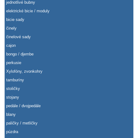
jednotlivé bubny
elektrické bicie / moduly
bicie sady
činely
činelové sady
cajon
bongo / djembe
perkusie
Xylofóny, zvonkohry
tamburíny
stoličky
stojany
pedále / dvojpedále
blany
paličky / metličky
púzdra