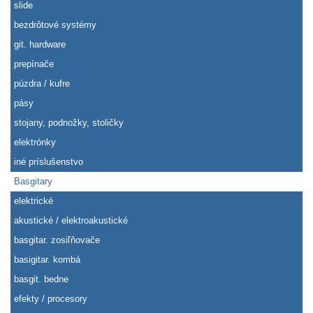
slide
bezdrôtové systémy
git. hardware
prepínače
púzdra / kufre
pásy
stojany, podnožky, stoličky
elektrónky
iné príslušenstvo
Basgitary
elektrické
akustické / elektroakustické
basgitar. zosiľňovače
basigitar. kombá
basgit. bedne
efekty / procesory