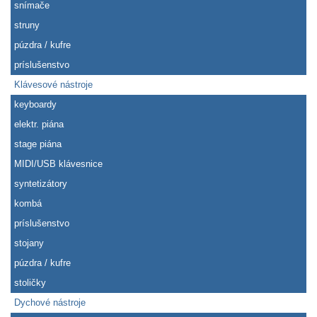
snímače
struny
púzdra / kufre
príslušenstvo
Klávesové nástroje
keyboardy
elektr. piána
stage piána
MIDI/USB klávesnice
syntetizátory
kombá
príslušenstvo
stojany
púzdra / kufre
stoličky
Dychové nástroje