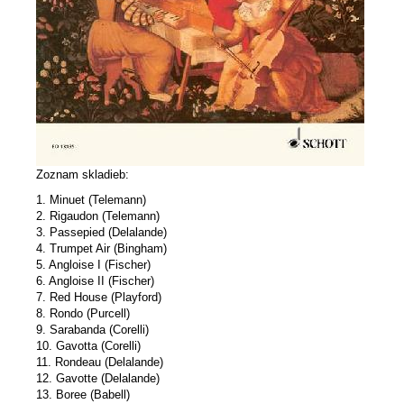
Zoznam skladieb:
1. Minuet (Telemann)
2. Rigaudon (Telemann)
3. Passepied (Delalande)
4. Trumpet Air (Bingham)
5. Angloise I (Fischer)
6. Angloise II (Fischer)
7. Red House (Playford)
8. Rondo (Purcell)
9. Sarabanda (Corelli)
10. Gavotta (Corelli)
11. Rondeau (Delalande)
12. Gavotte (Delalande)
13. Boree (Babell)