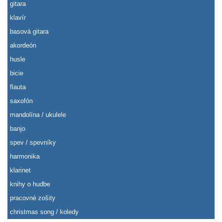
gitara
klavír
basová gitara
akordeón
husle
bicie
flauta
saxofón
mandolína / ukulele
banjo
spev / spevníky
harmonika
klarinet
knihy o hudbe
pracovné zošity
christmas song / koledy