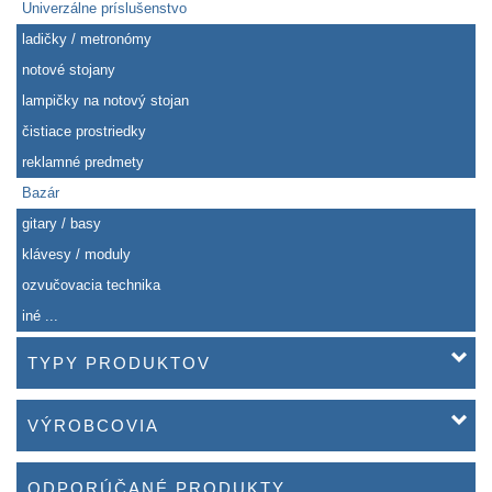
Univerzálne príslušenstvo
ladičky / metronómy
notové stojany
lampičky na notový stojan
čistiace prostriedky
reklamné predmety
Bazár
gitary / basy
klávesy / moduly
ozvučovacia technika
iné ...
TYPY PRODUKTOV
VÝROBCOVIA
ODPORÚČANÉ PRODUKTY