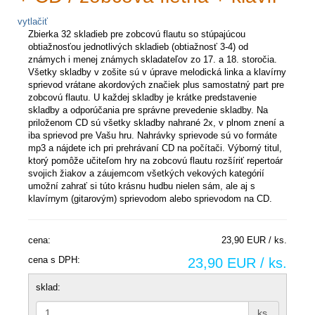
vytlačiť
Zbierka 32 skladieb pre zobcovú flautu so stúpajúcou
obtiažnosťou jednotlivých skladieb (obtiažnosť 3-4) od
známych i menej známych skladateľov zo 17. a 18. storočia.
Všetky skladby v zošite sú v úprave melodická linka a klavírny
sprievod vrátane akordových značiek plus samostatný part pre
zobcovú flautu. U každej skladby je krátke predstavenie
skladby a odporúčania pre správne prevedenie skladby. Na
priloženom CD sú všetky skladby nahrané 2x, v plnom znení a
iba sprievod pre Vašu hru. Nahrávky sprievode sú vo formáte
mp3 a nájdete ich pri prehrávaní CD na počítači. Výborný titul,
ktorý pomôže učiteľom hry na zobcovú flautu rozšíriť repertoár
svojich žiakov a záujemcom všetkých vekových kategórií
umožní zahrať si túto krásnu hudbu nielen sám, ale aj s
klavírnym (gitarovým) sprievodom alebo sprievodom na CD.
cena:
23,90 EUR / ks.
cena s DPH:
23,90 EUR / ks.
sklad:
ks.