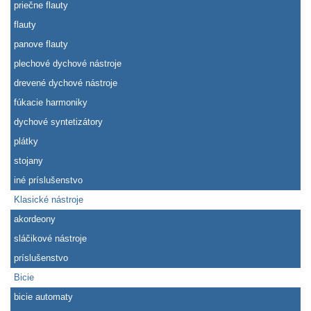
priečne flauty
flauty
panove flauty
plechové dychové nástroje
drevené dychové nástroje
fúkacie harmoniky
dychové syntetizátory
plátky
stojany
iné príslušenstvo
Klasické nástroje
akordeony
sláčikové nástroje
príslušenstvo
Bicie
bicie automaty