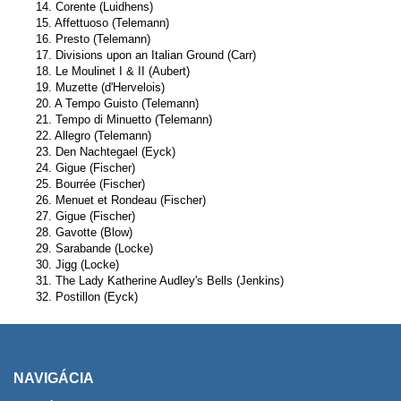
14. Corente (Luidhens)
15. Affettuoso (Telemann)
16. Presto (Telemann)
17. Divisions upon an Italian Ground (Carr)
18. Le Moulinet I & II (Aubert)
19. Muzette (d'Hervelois)
20. A Tempo Guisto (Telemann)
21. Tempo di Minuetto (Telemann)
22. Allegro (Telemann)
23. Den Nachtegael (Eyck)
24. Gigue (Fischer)
25. Bourrée (Fischer)
26. Menuet et Rondeau (Fischer)
27. Gigue (Fischer)
28. Gavotte (Blow)
29. Sarabande (Locke)
30. Jigg (Locke)
31. The Lady Katherine Audley's Bells (Jenkins)
32. Postillon (Eyck)
NAVIGÁCIA