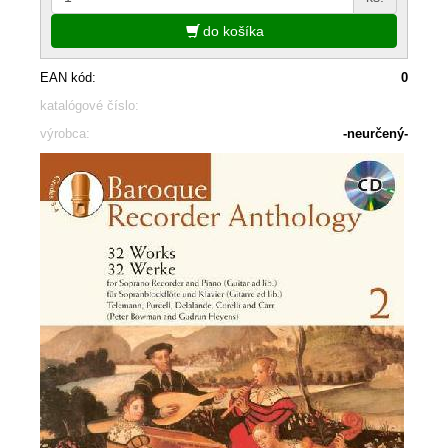
do košíka
EAN kód:
0
katalógové číslo:
výrobca:
-neurčený-