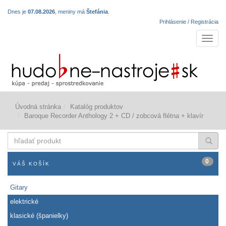
Dnes je
07.08.2026
, meniny má
Štefánia
.
Prihlásenie / Registrácia
Navigá
Úvodná stránka
Katalóg produktov
Baroque Recorder Anthology 2 + CD / zobcová flétna + klavír
hľadať
produkt
0
VÁŠ KOŠÍK
Gitary
elektrické
klasické (španielky)