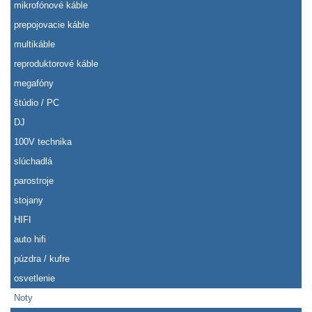
mikrofónové káble
prepojovacie káble
multikáble
reproduktorové káble
megafóny
štúdio / PC
DJ
100V technika
slúchadlá
parostroje
stojany
HIFI
auto hifi
púzdra / kufre
osvetlenie
Noty