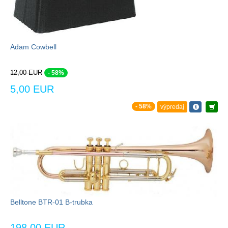
Adam Cowbell
12,00 EUR
- 58%
5,00 EUR
- 58%
výpredaj
Belltone BTR-01 B-trubka
198,00 EUR