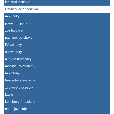
iné príslušenstvo
Ozvučovacia technika
mix. pulty
power mixpulty
zosilňovače
pasívne reproboxy
PA zostavy
subwoofery
aktívne reproboxy
mobilné PA systémy
mikrofóny
bezdrôtové systémy
zvukové procesory
káble
konektory / redukcie
nástrojové káble