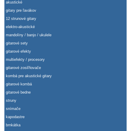
akustické
gitary pre ľavákov
12 strunové gitary
elektro-akustické
mandolíny / banjo / ukulele
gitarové sety
gitarové efekty
multiefekty / procesory
gitarové zosiľňovače
kombá pre akustické gitary
gitarové kombá
gitarové bedne
struny
snímače
kapodastre
brnkátka