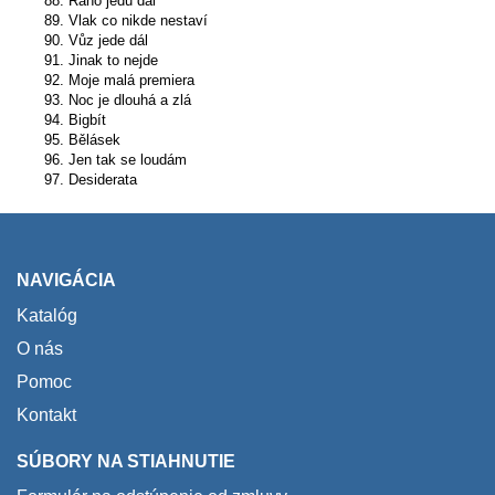
88. Ráno jedu dál
89. Vlak co nikde nestaví
90. Vůz jede dál
91. Jinak to nejde
92. Moje malá premiera
93. Noc je dlouhá a zlá
94. Bigbít
95. Bělásek
96. Jen tak se loudám
97. Desiderata
NAVIGÁCIA
Katalóg
O nás
Pomoc
Kontakt
SÚBORY NA STIAHNUTIE