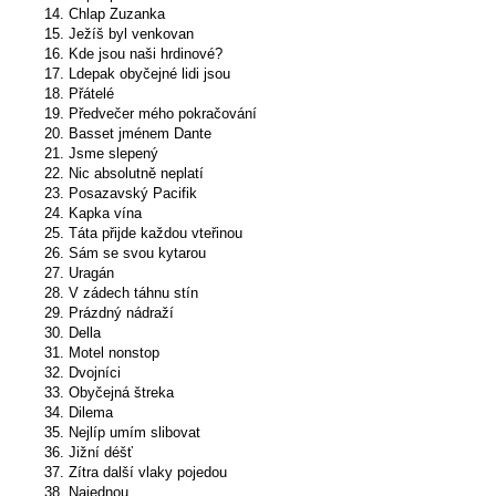
14. Chlap Zuzanka
15. Ježíš byl venkovan
16. Kde jsou naši hrdinové?
17. Ldepak obyčejné lidi jsou
18. Přátelé
19. Předvečer mého pokračování
20. Basset jménem Dante
21. Jsme slepený
22. Nic absolutně neplatí
23. Posazavský Pacifik
24. Kapka vína
25. Táta přijde každou vteřinou
26. Sám se svou kytarou
27. Uragán
28. V zádech táhnu stín
29. Prázdný nádraží
30. Della
31. Motel nonstop
32. Dvojníci
33. Obyčejná štreka
34. Dilema
35. Nejlíp umím slibovat
36. Jižní déšť
37. Zítra další vlaky pojedou
38. Najednou