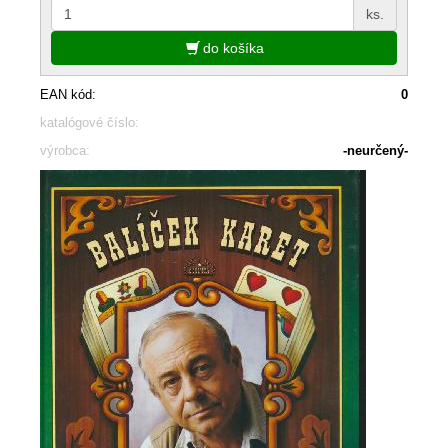
ks.
do košíka
EAN kód:
0
katalógové číslo:
výrobca:
-neurčený-