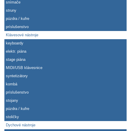
snímače
struny
púzdra / kufre
príslušenstvo
Klávesové nástroje
keyboardy
elektr. piána
stage piána
MIDI/USB klávesnice
syntetizátory
kombá
príslušenstvo
stojany
púzdra / kufre
stoličky
Dychové nástroje