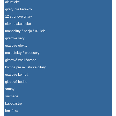
akustické
gitary pre ľavákov
12 strunové gitary
elektro-akustické
mandolíny / banjo / ukulele
gitarové sety
gitarové efekty
multiefekty / procesory
gitarové zosiľňovače
kombá pre akustické gitary
gitarové kombá
gitarové bedne
struny
snímače
kapodastre
brnkátka