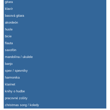
gitara
klavír
basová gitara
akordeón
husle
bicie
flauta
saxofón
mandolína / ukulele
banjo
spev / spevníky
harmonika
klarinet
knihy o hudbe
pracovné zošity
christmas song / koledy