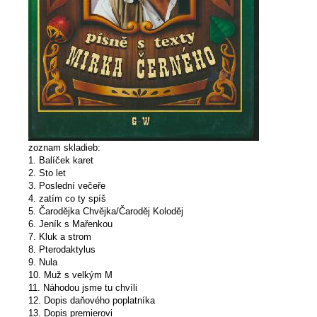
zoznam skladieb:
1. Balíček karet
2. Sto let
3. Poslední večeře
4. zatím co ty spíš
5. Čarodějka Chvějka/Čaroděj Koloděj
6. Jeník s Mařenkou
7. Kluk a strom
8. Pterodaktylus
9. Nula
10. Muž s velkým M
11. Náhodou jsme tu chvíli
12. Dopis daňového poplatníka
13. Dopis premierovi