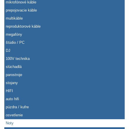
mikrofónové káble
prepojovacie káble
multikáble
reproduktorové káble
megafóny
štúdio / PC
DJ
100V technika
slúchadlá
parostroje
stojany
HIFI
auto hifi
púzdra / kufre
osvetlenie
Noty