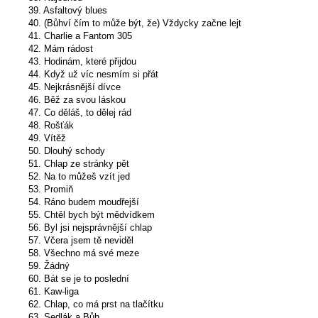
39. Asfaltový blues
40. (Bůhví čím to může být, že) Vždycky začne lejt
41. Charlie a Fantom 305
42. Mám rádost
43. Hodinám, které přijdou
44. Když už víc nesmím si přát
45. Nejkrásnější dívce
46. Běž za svou láskou
47. Co děláš, to dělej rád
48. Rošťák
49. Vítěž
50. Dlouhý schody
51. Chlap ze stránky pět
52. Na to můžeš vzít jed
53. Promiň
54. Ráno budem moudřejší
55. Chtěl bych být mědvídkem
56. Byl jsi nejsprávnější chlap
57. Včera jsem tě neviděl
58. Všechno má své meze
59. Žádný
60. Bát se je to poslední
61. Kaw-liga
62. Chlap, co má prst na tlačítku
63. Sedlák a Bůh