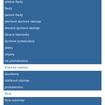
priečne flauty
flauty
panove flauty
plechové dychové nástroje
drevené dychové nástroje
fúkacie harmoniky
dychové syntetizátory
plátky
stojany
iné príslušenstvo
Klasické nástroje
akordeony
sláčikové nástroje
príslušenstvo
Bicie
bicie automaty