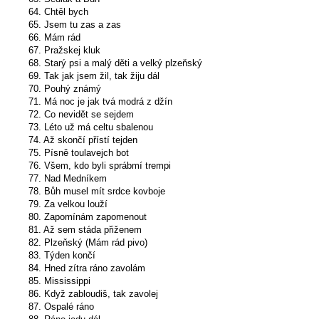
64. Chtěl bych
65. Jsem tu zas a zas
66. Mám rád
67. Pražskej kluk
68. Starý psi a malý děti a velký plzeňský
69. Tak jak jsem žil, tak žiju dál
70. Pouhý známý
71. Má noc je jak tvá modrá z džín
72. Co nevidět se sejdem
73. Léto už má celtu sbalenou
74. Až skončí přístí tejden
75. Písně toulavejch bot
76. Všem, kdo byli sprábmí trempi
77. Nad Medníkem
78. Bůh musel mít srdce kovboje
79. Za velkou louží
80. Zapomínám zapomenout
81. Až sem stáda přiženem
82. Plzeňský (Mám rád pivo)
83. Týden končí
84. Hned zítra ráno zavolám
85. Mississippi
86. Když zabloudiš, tak zavolej
87. Ospalé ráno