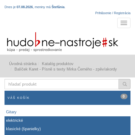
Dnes je
07.08.2026
, meniny má
Štefánia
.
Prihlásenie / Registrácia
Navigá
Úvodná stránka
Katalóg produktov
Balíček Karet - Písně s texty Mirka Černého - zpěv/akordy
hľadať
produkt
0
VÁŠ KOŠÍK
Gitary
elektrické
klasické (španielky)