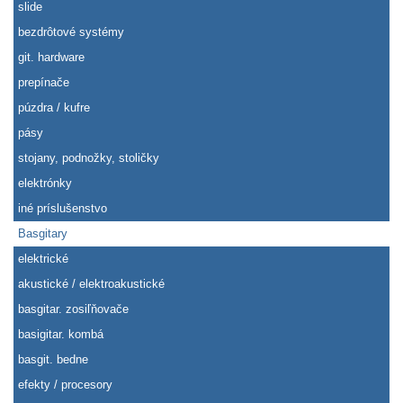
slide
bezdrôtové systémy
git. hardware
prepínače
púzdra / kufre
pásy
stojany, podnožky, stoličky
elektrónky
iné príslušenstvo
Basgitary
elektrické
akustické / elektroakustické
basgitar. zosiľňovače
basigitar. kombá
basgit. bedne
efekty / procesory