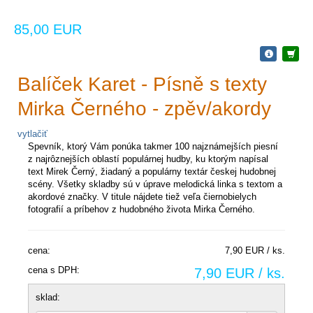
85,00 EUR
Balíček Karet - Písně s texty
Mirka Černého - zpěv/akordy
vytlačiť
Spevník, ktorý Vám ponúka takmer 100 najznámejších piesní
z najrôznejších oblastí populárnej hudby, ku ktorým napísal
text Mirek Černý, žiadaný a populárny textár českej hudobnej
scény. Všetky skladby sú v úprave melodická linka s textom a
akordové značky. V titule nájdete tiež veľa čiernobielych
fotografií a príbehov z hudobného života Mirka Černého.
cena:
7,90 EUR / ks.
cena s DPH:
7,90 EUR / ks.
sklad: