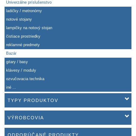
Univerzálne príslušenstvo
ladičky / metronómy
notové stojany
lampičky na notový stojan
čistiace prostriedky
reklamné predmety
Bazár
gitary / basy
klávesy / moduly
ozvučovacia technika
iné ...
TYPY PRODUKTOV
VÝROBCOVIA
ODPORÚČANÉ PRODUKTY