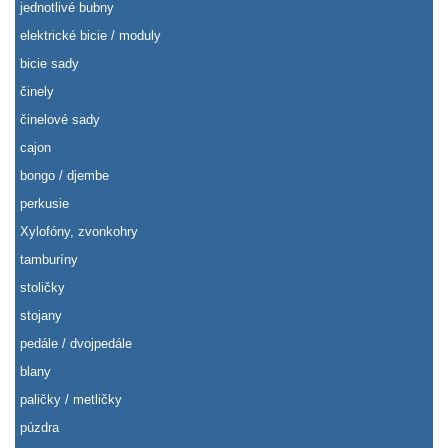
jednotlivé bubny
elektrické bicie / moduly
bicie sady
činely
činelové sady
cajon
bongo / djembe
perkusie
Xylofóny, zvonkohry
tamburíny
stoličky
stojany
pedále / dvojpedále
blany
paličky / metličky
púzdra