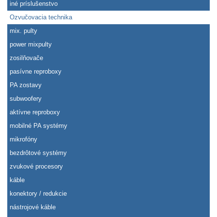
iné príslušenstvo
Ozvučovacia technika
mix. pulty
power mixpulty
zosilňovače
pasívne reproboxy
PA zostavy
subwoofery
aktívne reproboxy
mobilné PA systémy
mikrofóny
bezdrôtové systémy
zvukové procesory
káble
konektory / redukcie
nástrojové káble