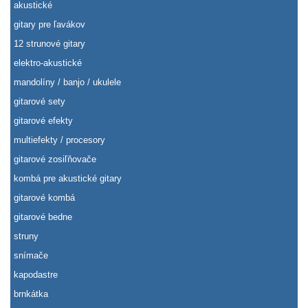
akustické
gitary pre ľavákov
12 strunové gitary
elektro-akustické
mandolíny / banjo / ukulele
gitarové sety
gitarové efekty
multiefekty / procesory
gitarové zosiľňovače
kombá pre akustické gitary
gitarové kombá
gitarové bedne
struny
snímače
kapodastre
brnkátka