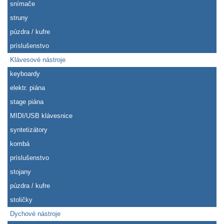
snímače
struny
púzdra / kufre
príslušenstvo
Klávesové nástroje
keyboardy
elektr. piána
stage piána
MIDI/USB klávesnice
syntetizátory
kombá
príslušenstvo
stojany
púzdra / kufre
stoličky
Dychové nástroje