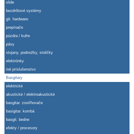
slide
bezdrôtové systémy
git. hardware
prepínače
púzdra / kufre
pásy
stojany, podnožky, stoličky
elektrónky
iné príslušenstvo
Basgitary
elektrické
akustické / elektroakustické
basgitar. zosiľňovače
basigitar. kombá
basgit. bedne
efekty / procesory