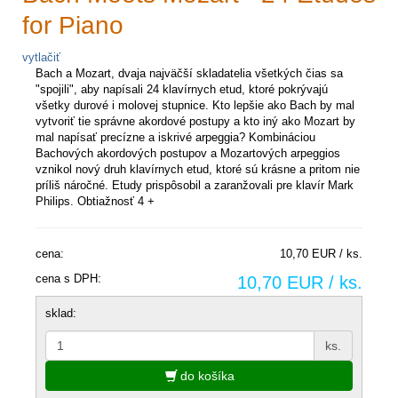
for Piano
vytlačiť
Bach a Mozart, dvaja najväčší skladatelia všetkých čias sa
"spojili", aby napísali 24 klavírnych etud, ktoré pokrývajú
všetky durové i molovej stupnice. Kto lepšie ako Bach by mal
vytvoriť tie správne akordové postupy a kto iný ako Mozart by
mal napísať precízne a iskrivé arpeggia? Kombináciou
Bachových akordových postupov a Mozartových arpeggios
vznikol nový druh klavírnych etud, ktoré sú krásne a pritom nie
príliš náročné. Etudy prispôsobil a zaranžovali pre klavír Mark
Philips. Obtiažnosť 4 +
cena:
10,70 EUR / ks.
cena s DPH:
10,70 EUR / ks.
sklad:
ks.
do košíka