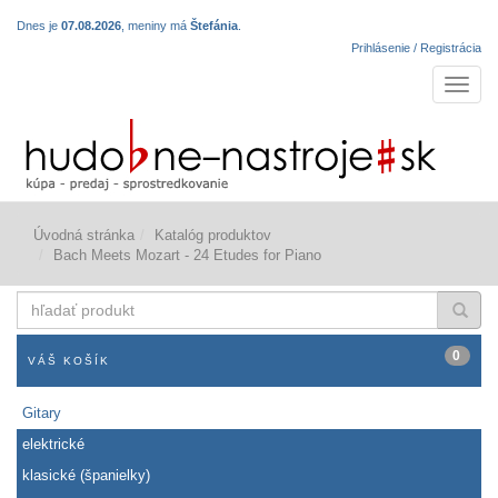
Dnes je
07.08.2026
, meniny má
Štefánia
.
Prihlásenie / Registrácia
Navigá
Úvodná stránka
Katalóg produktov
Bach Meets Mozart - 24 Etudes for Piano
hľadať
produkt
0
VÁŠ KOŠÍK
Gitary
elektrické
klasické (španielky)