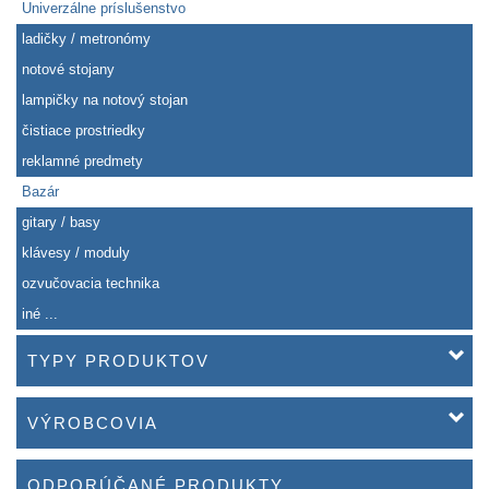
Univerzálne príslušenstvo
ladičky / metronómy
notové stojany
lampičky na notový stojan
čistiace prostriedky
reklamné predmety
Bazár
gitary / basy
klávesy / moduly
ozvučovacia technika
iné ...
TYPY PRODUKTOV
VÝROBCOVIA
ODPORÚČANÉ PRODUKTY