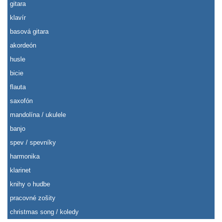
gitara
klavír
basová gitara
akordeón
husle
bicie
flauta
saxofón
mandolína / ukulele
banjo
spev / spevníky
harmonika
klarinet
knihy o hudbe
pracovné zošity
christmas song / koledy