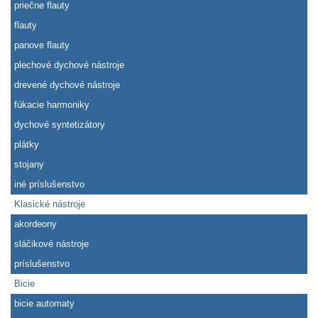
priečne flauty
flauty
panove flauty
plechové dychové nástroje
drevené dychové nástroje
fúkacie harmoniky
dychové syntetizátory
plátky
stojany
iné príslušenstvo
Klasické nástroje
akordeony
sláčikové nástroje
príslušenstvo
Bicie
bicie automaty