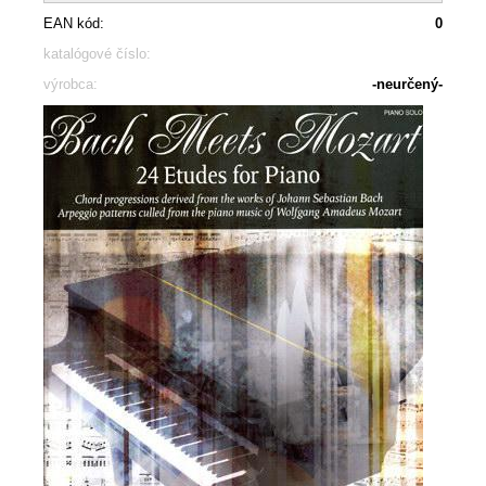
EAN kód:
0
katalógové číslo:
výrobca:
-neurčený-