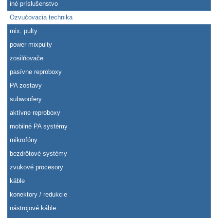
iné príslušenstvo
Ozvučovacia technika
mix. pulty
power mixpulty
zosilňovače
pasívne reproboxy
PA zostavy
subwoofery
aktívne reproboxy
mobilné PA systémy
mikrofóny
bezdrôtové systémy
zvukové procesory
káble
konektory / redukcie
nástrojové káble