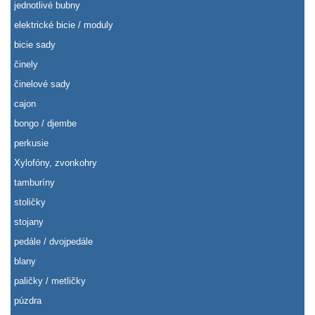
jednotlivé bubny
elektrické bicie / moduly
bicie sady
činely
činelové sady
cajon
bongo / djembe
perkusie
Xylofóny, zvonkohry
tamburíny
stoličky
stojany
pedále / dvojpedále
blany
paličky / metličky
púzdra