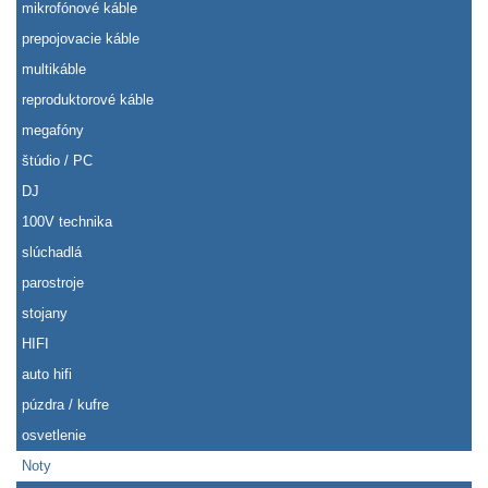
mikrofónové káble
prepojovacie káble
multikáble
reproduktorové káble
megafóny
štúdio / PC
DJ
100V technika
slúchadlá
parostroje
stojany
HIFI
auto hifi
púzdra / kufre
osvetlenie
Noty